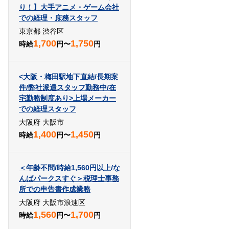
り！】大手アニメ・ゲーム会社
での経理・庶務スタッフ
東京都 渋谷区
1,700
1,750
時給
円〜
円
<大阪・梅田駅地下直結/長期案
件/弊社派遣スタッフ勤務中/在
宅勤務制度あり>上場メーカー
での経理スタッフ
大阪府 大阪市
1,400
1,450
時給
円〜
円
＜年齢不問/時給1,560円以上/な
んばパークスすぐ＞税理士事務
所での申告書作成業務
大阪府 大阪市浪速区
1,560
1,700
時給
円〜
円