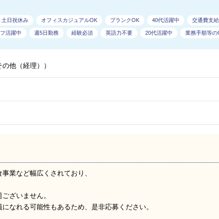
土日祝休み
オフィスカジュアルOK
ブランクOK
40代活躍中
交通費支給
フ活躍中
週5日勤務
経験必須
英語力不要
20代活躍中
業務手順等のO
その他（経理））
食事業など幅広くされており、
題ございません。
員になれる可能性もあるため、是非応募ください。