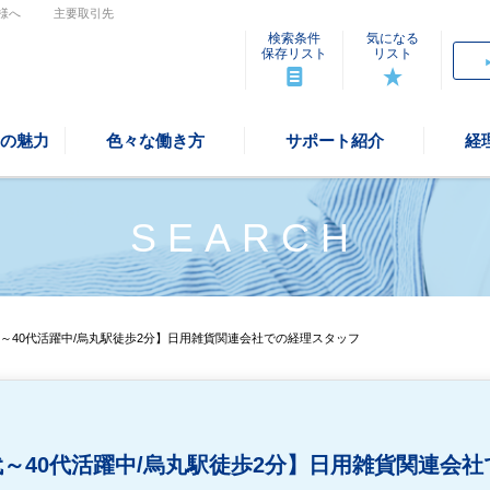
様へ
主要取引先
検索条件
気になる
保存リスト
リスト
の魅力
色々な働き方
サポート紹介
経
SEARCH
代～40代活躍中/烏丸駅徒歩2分】日用雑貨関連会社での経理スタッフ
代～40代活躍中/烏丸駅徒歩2分】日用雑貨関連会