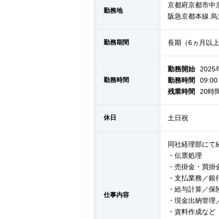
京都府京都市中
勤務地
阪急京都本線 烏
勤務期間
長期（6ヵ月以
勤務開始
2025
勤務時間
勤務時間
09:0
残業時間
20時
休日
土日祝
同社経理部にて
・伝票処理
・売掛金・買掛
・支払業務／銀
・給与計算／保
仕事内容
・現金出納管理
・資料作成など