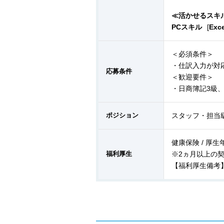
≪活かせるスキ
PCスキル
[
Exce
＜必須条件＞
・仕訳入力が対
応募条件
＜歓迎要件＞
・日商簿記3級、
ポジション
スタッフ・担当
健康保険 / 厚生年
福利厚生
※2ヵ月以上の
【福利厚生備考