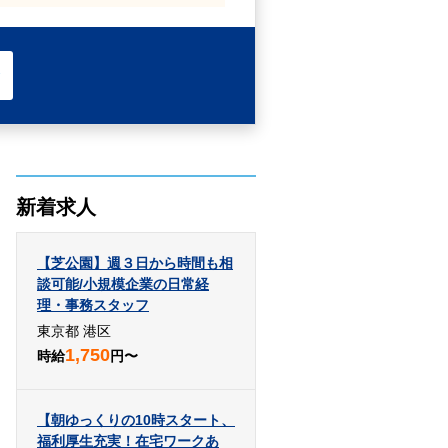
新着求人
【芝公園】週３日から時間も相
談可能/小規模企業の日常経
理・事務スタッフ
東京都 港区
1,750
時給
円〜
【朝ゆっくりの10時スタート、
福利厚生充実！在宅ワークあ