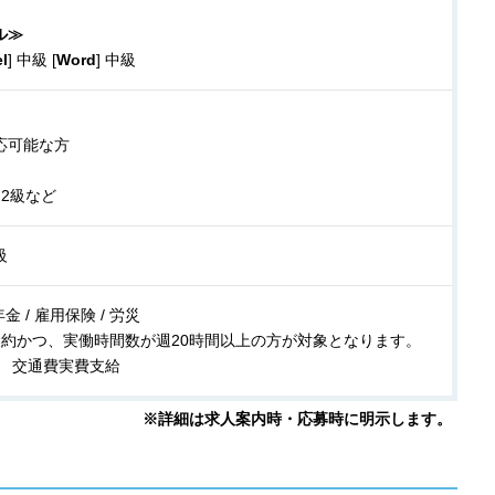
ル≫
l
] 中級 [
Word
] 中級
応可能な方
2級など
級
金 / 雇用保険 / 労災
契約かつ、実働時間数が週20時間以上の方が対象となります。
】 交通費実費支給
※詳細は求人案内時・応募時に明示します。