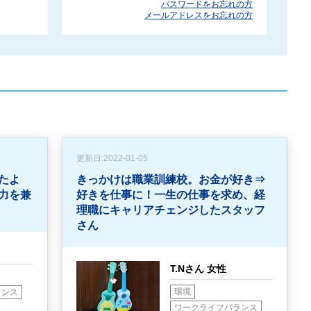
パスワードをお忘れの方
メールアドレスをお忘れの方
更新日:
2022-01-05
たよ
きっかけは職業訓練校。お金が好き⇒
力を兼
好きを仕事に！
一生の仕事を求め、経
理職にキャリアチェンジしたスタッフ
さん
T.Nさん 女性
環境
ランス
ワークライフバランス