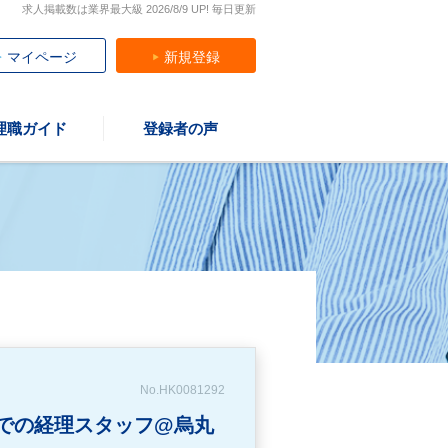
求人掲載数は業界最大級 2026/8/9 UP! 毎日更新
マイページ
新規登録
理職ガイド
登録者の声
No.HK0081292
社での経理スタッフ@烏丸