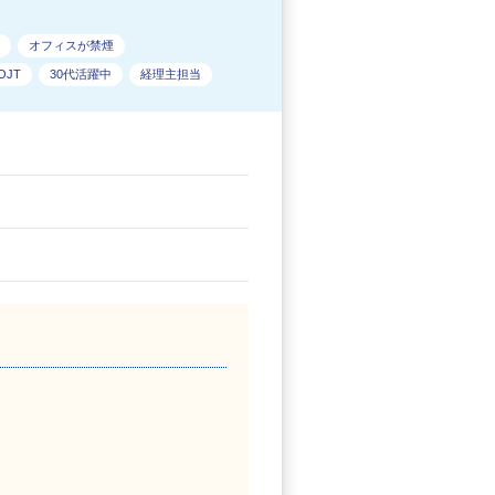
オフィスが禁煙
JT
30代活躍中
経理主担当