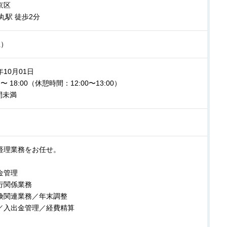
京区
丸駅 徒歩2分
上）
年10月01日
0 〜 18:00（休憩時間：12:00〜13:00）
間未満
経理業務をお任せ。
金管理
行関係業務
険関連業務／年末調整
／入出金管理／経費精算