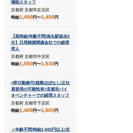
補助スタッフ
京都府 京都市左京区
1,400
1,450
時給
円〜
円
【高時給/年齢不問/烏丸駅徒歩2
分】日用雑貨関連会社での経理
求人
京都府 京都市中京区
1,550
1,630
時給
円〜
円
<即日勤務可/残業ほぼなし/正社
員登用の可能性有>京都市バイ
オベンチャーでの経理スタッフ
京都府 京都市下京区
1,400
1,600
時給
円〜
円
＜年齢不問/時給1,600円以上/京