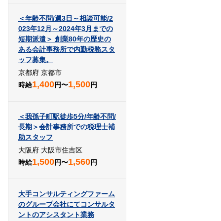
＜年齢不問/週3日～相談可能/2
023年12月～2024年3月までの
短期派遣＞ 創業80年の歴史の
ある会計事務所で内勤税務スタ
ッフ募集。
京都府 京都市
1,400
1,500
時給
円〜
円
＜我孫子町駅徒歩5分/年齢不問/
長期＞会計事務所での税理士補
助スタッフ
大阪府 大阪市住吉区
1,500
1,560
時給
円〜
円
大手コンサルティングファーム
のグループ会社にてコンサルタ
ントのアシスタント業務