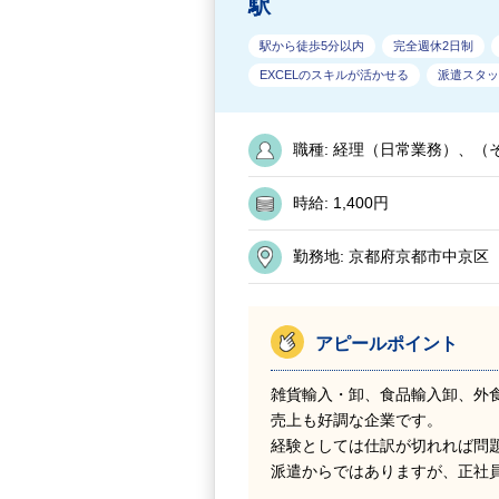
駅
駅から徒歩5分以内
完全週休2日制
EXCELのスキルが活かせる
派遣スタッ
職種:
経理（日常業務）、（
時給:
1,400円
勤務地:
京都府京都市中京区
アピールポイント
雑貨輸入・卸、食品輸入卸、外
売上も好調な企業です。
経験としては仕訳が切れれば問
派遣からではありますが、正社