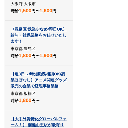
大阪府 大阪市
1,500
1,600
時給
円〜
円
〈豊島区/残業少なめ/即日OK〉
給与・社保業務をお任せいたし
ます！
東京都 豊島区
1,800
1,900
時給
円〜
円
【週3日～/時短勤務相談OK/残
業ほぼなし】アニメ関連グッズ
販売の企業で経理事務業務
東京都 板橋区
1,800
時給
円〜
【大手外資特化グローバルファ
ーム！】 溜池山王駅が最寄り