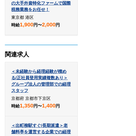
の大手外資特化ファームで国際
税務業務をお任せ！
東京都 港区
1,900
2,000
時給
円〜
円
関連求人
＜未経験から経理経験が積め
る/正社員登用実績複数あり＞
グループ法人の管理部での経理
スタッフ
京都府 京都市下京区
1,350
1,400
時給
円〜
円
＜出町柳駅すぐ/長期派遣＞老
舗料亭を運営する企業での経理