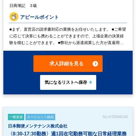
日商簿記 ３級
アピールポイント
■まず、直営店の請求書対応の業務をお任せいたします。 ■ご希望
に応じて決算にも携わることができますので、上場企業の決算経
験を積むことができます。 ■弊社から派遣就業した方が直雇用へ
と切り替わった実績のある企業です。 ■経理経験者1,800円～、未
経験者1,700円となります。
求人詳細を見る
No.HT0086240
一般派遣
エージェント経由
日本郵便メンテナンス株式会社
〈8:30-17:30勤務〉週1回在宅勤務可能な日常経理業務