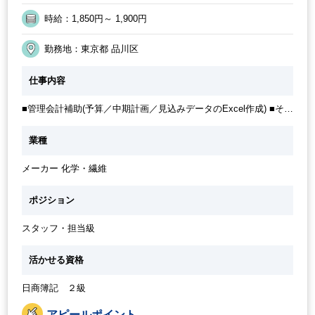
時給：1,850円～ 1,900円
勤務地：東京都 品川区
仕事内容
■管理会計補助(予算／中期計画／見込みデータのExcel作成) ■その
他付随する業務
業種
メーカー 化学・繊維
ポジション
スタッフ・担当級
活かせる資格
日商簿記 ２級
アピールポイント