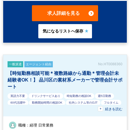
はの専門性を身につけることができます。 未経験の方でもチャレ
ンジ可能です。 ご経験のある方でもいままでのご経験を活かして
求人詳細を見る
ご就業可能です。
No.HT0088360
一般派遣
エージェント経由
【時短勤務相談可能＊複数路線から通勤＊管理会計未
経験者OK！】 品川区の素材系メーカーで管理会計サポ
ート
英語力不要
ドリンクサービスあり
時短勤務の相談OK
週5日勤務
60代活躍中
勤務開始時間の相談OK
社内システム等のOJT
フルタイム
続きを読む
交通費支給
残業少なめ
40代活躍中
駅から徒歩5分以内
業界知識・専門用語等のOJT
残業月10時間未満
定時早め
派遣スタッフ活躍中
土日祝休み
業務手順等のOJT
オフィスが禁煙
職種：経理 日常業務
朝遅め
経験必須
勤務終了時間の相談OK
50代活躍中