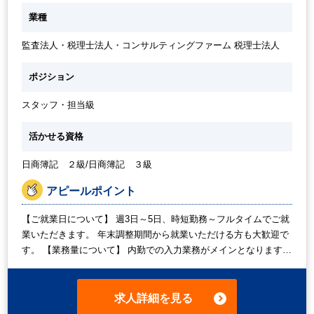
業種
監査法人・税理士法人・コンサルティングファーム 税理士法人
ポジション
スタッフ・担当級
活かせる資格
日商簿記 ２級/日商簿記 ３級
アピールポイント
【ご就業日について】 週3日～5日、時短勤務～フルタイムでご就
業いただきます。 年末調整期間から就業いただける方も大歓迎で
す。 【業務量について】 内勤での入力業務がメインとなります。
クライアントとのやりとりは基本ございません。 業務時間内で収
まる範囲でお任せいたします。 ご経験やご希望に応じてお任せい
たしますので、ご安心ください。 【指導者について】 基本的には
求人詳細を見る
周りの方々がご指導くださいます。 わからないことは、周りの