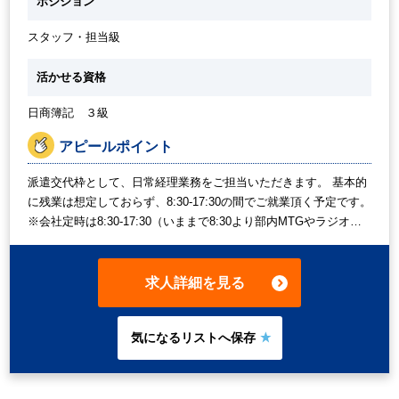
ポジション
スタッフ・担当級
活かせる資格
日商簿記 ３級
アピールポイント
派遣交代枠として、日常経理業務をご担当いただきます。 基本的
に残業は想定しておらず、8:30-17:30の間でご就業頂く予定です。
※会社定時は8:30-17:30（いままで8:30より部内MTGやラジオ体
操がありましたが、社内状況の変化がありなくなるかもしれませ
ん。 ※経理メンバーの部内MTGは実施されます。8:30～就業開始
予定ですが、どうしても9:00～希望の方はご相談ください。） ま
求人詳細を見る
た、必要に応じて時短勤務等ご相談ください。週2日程度でしたら
時短勤務も考慮されるケースがごいます。(例 週3日フルタイ
ム、週2日8:30-16:30※月初8営業日以外) 慣れてきましたら、週1
回在宅勤務も可能です。 自転車通勤も可能です。