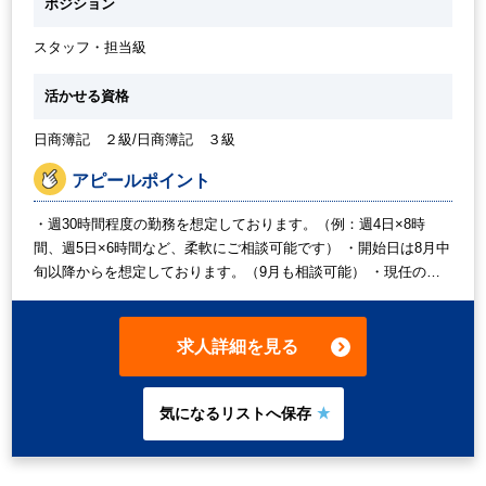
ポジション
スタッフ・担当級
活かせる資格
日商簿記 ２級/日商簿記 ３級
アピールポイント
・週30時間程度の勤務を想定しております。（例：週4日×8時
間、週5日×6時間など、柔軟にご相談可能です） ・開始日は8月中
旬以降からを想定しております。（9月も相談可能） ・現任の経
理担当者が2026年10月末まで在籍予定のため、十分な引継ぎ期間
を設けています。 ・ほぼ1人経理を想定しております。（週3日の
パートさんの補助や、決算関連は税理士事務所の補助あり） ・残
求人詳細を見る
業は基本的には想定しておりません。 ・月1回清掃時間がありま
す。