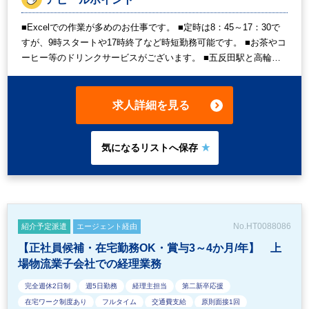
■Excelでの作業が多めのお仕事です。 ■定時は8：45～17：30で
すが、9時スタートや17時終了など時短勤務可能です。 ■お茶やコ
ーヒー等のドリンクサービスがございます。 ■五反田駅と高輪台
駅から通勤可能です。
求人詳細を見る
No.HT0088086
紹介予定派遣
エージェント経由
【正社員候補・在宅勤務OK・賞与3～4か月/年】 上
場物流業子会社での経理業務
完全週休2日制
週5日勤務
経理主担当
第二新卒応援
在宅ワーク制度あり
フルタイム
交通費支給
原則面接1回