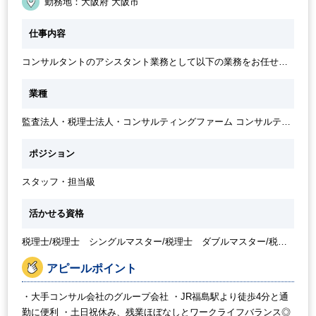
勤務地：大阪府 大阪市
50代活躍中
仕事内容
コンサルタントのアシスタント業務として以下の業務をお任せい
たします。 ・国内外クライアントの記帳 ・決算業務 ・税務申告
・給与計算業務、 ・クライアントからの各種問い合わせ対応 ・コ
業種
ンサルタントのアシスタントとして業務補助など ※経験よりお任
せする業務範囲を決定いたします
監査法人・税理士法人・コンサルティングファーム コンサルティ
ングファーム・シンクタンク
ポジション
スタッフ・担当級
活かせる資格
税理士/税理士 シングルマスター/税理士 ダブルマスター/税理
士試験 １科目合格/税理士試験 ２科目合格/税理士試験 ３科目
合格/税理士試験 ４科目合格/日商簿記 １級
アピールポイント
・大手コンサル会社のグループ会社 ・JR福島駅より徒歩4分と通
勤に便利 ・土日祝休み、残業ほぼなしとワークライフバランス◎