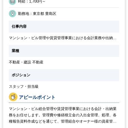
時給：1,700円～
勤務地：東京都 豊島区
仕事内容
マンション・ビル管理や賃貸管理事業における会計業務や出納業
務、 ビル管理やオーナー向け資産管理に付随する会計業務をご担
当頂きます。 【業務内容例】 データ入力 入金確認 請求書管理 資
業種
料作成 その他総務業務 等
不動産・建設 不動産
ポジション
スタッフ・担当級
アピールポイント
マンション・ビル総合管理や賃貸管理事業における会計・出納業
務をお任せします。管理費や修繕積立金の入出金管理、処理、各
種報告資料作成などを通じて、管理組合やオーナー様の資産管理
を支えるポジションです。経理経験を活かし、不動産管理ならで