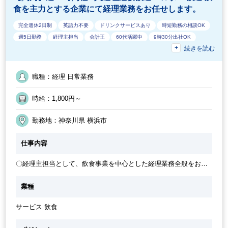
食を主力とする企業にて経理業務をお任せします。
完全週休2日制
英語力不要
ドリンクサービスあり
時短勤務の相談OK
週5日勤務
経理主担当
会計王
60代活躍中
9時30分出社OK
続きを読む
勤務開始時間の相談OK
フルタイム
交通費支給
残業なし
10時以降出社OK
残業少なめ
40代活躍中
1日7時間未満勤務OK
少人数の職場
急募
16時以前退社OK
駅から徒歩5分以内
職種：経理 日常業務
残業月10時間未満
定時早め
オフィスが分煙
朝遅め
経験必須
勤務終了時間の相談OK
時短OK
週4日勤務
50代活躍中
時給：1,800円～
勤務地：神奈川県 横浜市
仕事内容
〇経理主担当として、飲食事業を中心とした経理業務全般をお任
せします。 具体的には... 日常経理（会計入力・小口現金管理・入
出金管理）から資金繰り、納税関連、月末支払業務、決算関連業
業種
務（税理士さんへの資料作成）まで幅広く担当いただきます。(紙
ベースの業務もございます） 月次財務報告資料や店舗予算策定な
サービス 飲食
どもお任せします。 また、メインは株式会社デイネットの経理業
務ですが、関連会社の経理業務も一部お任せする可能性がござい
ます。