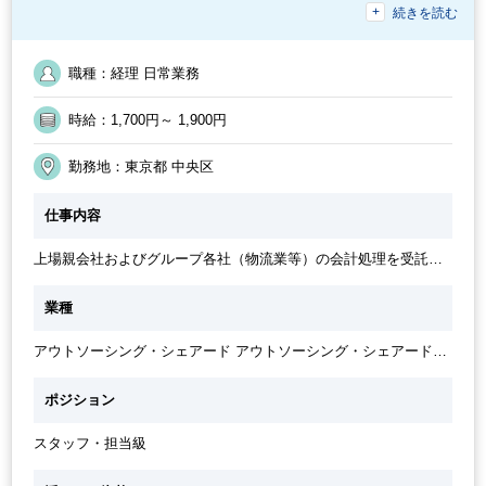
続きを読む
職種未経験OK
残業少なめ
40代活躍中
急募
30代活躍中
駅から徒歩5分以内
残業月10時間未満
土日祝休み
オフィスが禁煙
ブランクOK
社員食堂・食費補助あり
職種：経理 日常業務
時給：1,700円～ 1,900円
勤務地：東京都 中央区
仕事内容
上場親会社およびグループ各社（物流業等）の会計処理を受託し
ている、経理専門子会社での担当業務となります。 ●グループ会
社の経理業務全般の管理・実施 ・出金処理（伝票起票、チェッ
業種
ク、銀行支払いデータ登録） ・日次の振込業務（伝票確認含
む） ●経理プロセスの改善および効率化
アウトソーシング・シェアード アウトソーシング・シェアードサ
ービス
ポジション
スタッフ・担当級