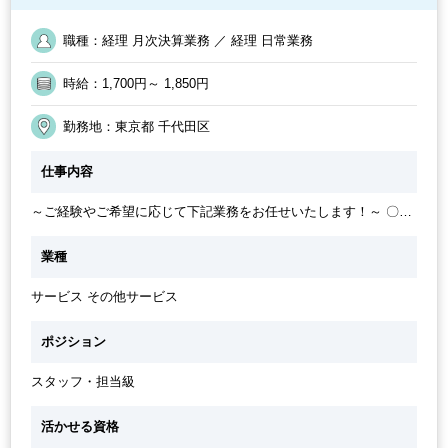
職種未経験
業界知識・専門用語等のOJT
40代活躍中
EXCELのスキルが活かせる
職種：経理 月次決算業務 ／ 経理 日常業務
時給：1,700円～ 1,850円
勤務地：東京都 千代田区
仕事内容
～ご経験やご希望に応じて下記業務をお任せいたします！～ 〇店
舗の請求書処理、請求書作成、会計処理、伝票入力、月次処理 〇
決算業務、開示業務手続き 〇税理士法人・監査法人対応のアシス
業種
タント 〇庶務（書類管理、コピー、メール、郵送）
サービス その他サービス
ポジション
スタッフ・担当級
活かせる資格