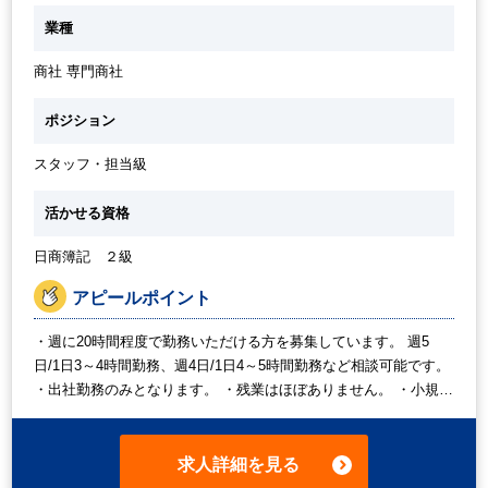
・月末支払入力、管理補助 ・楽楽精算（社員立替精算）処理 ・
業種
SAP経理補助（グループ会社全体でSAPに移行するため、現在は
準備段階です） ・売掛金入力 ・ネットバンクによる送金 ・海外
商社 専門商社
送金（基本的に定型作業で英語力は不要） ・その他経理サポート
業務 ※稀に税務署や銀行まで行っていただく作業をお願いする可
能性があります。 ・その他庶務業務（電話対応・備品の注文な
ポジション
ど） ※庶務業務は当番制ではなく、みんなで対応しているイメー
ジです。
スタッフ・担当級
活かせる資格
日商簿記 ２級
アピールポイント
・週に20時間程度で勤務いただける方を募集しています。 週5
日/1日3～4時間勤務、週4日/1日4～5時間勤務など相談可能です。
・出社勤務のみとなります。 ・残業はほぼありません。 ・小規模
な会社ですので、経理作業がメインですがその他庶務業務なども
発生する想定です。 ・海外送金などで英語を目にする機会はあり
ますが、英語に抵抗がなければ問題ございません。
求人詳細を見る