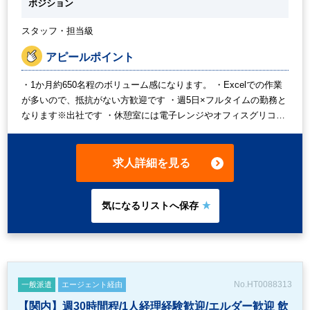
ポジション
スタッフ・担当級
アピールポイント
・1か月約650名程のボリューム感になります。 ・Excelでの作業
が多いので、抵抗がない方歓迎です ・週5日×フルタイムの勤務と
なります※出社です ・休憩室には電子レンジやオフィスグリコ、
冷蔵庫等がございます ・駅から歩いて徒歩7分程になります。
求人詳細を見る
No.HT0088313
一般派遣
エージェント経由
【関内】週30時間程/1人経理経験歓迎/エルダー歓迎 飲