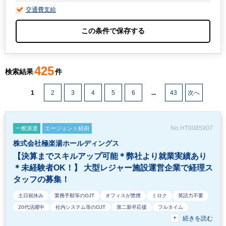
交通費支給
425
検索結果
件
1
2
3
4
5
6
...
43
次へ
No.HT0085907
一般派遣
エージェント経由
株式会社極楽湯ホールディングス
【決算までスキルアップ可能＊弊社より就業実績あり
＊未経験者OK！】 大型レジャー施設運営企業で経理ス
タッフの募集！
土日祝休み
業務手順等のOJT
オフィスが禁煙
ミロク
英語力不要
20代活躍中
社内システム等のOJT
第二新卒応援
フルタイム
続きを読む
交通費支給
急募
30代活躍中
週5日勤務
駅から徒歩5分以内