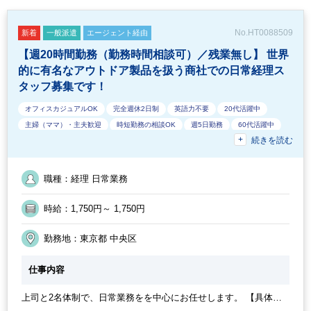
No.HT0088509
新着
一般派遣
エージェント経由
【週20時間勤務（勤務時間相談可）／残業無し】 世界
的に有名なアウトドア製品を扱う商社での日常経理ス
タッフ募集です！
オフィスカジュアルOK
完全週休2日制
英語力不要
20代活躍中
主婦（ママ）・主夫歓迎
時短勤務の相談OK
週5日勤務
60代活躍中
続きを読む
勤務開始時間の相談OK
9時30分出社OK
ルーティンワークがメイン
社内システム等のOJT
第二新卒応援
交通費支給
残業なし
10時以降出社OK
40代活躍中
1日5時間以内でもOK
職種：経理 日常業務
1日7時間未満勤務OK
SAP
少人数の職場
急募
30代活躍中
16時以前退社OK
駅から徒歩5分以内
業界知識・専門用語等のOJT
時給：1,750円～ 1,750円
定時早め
扶養控除内
土日祝休み
業務手順等のOJT
オフィスが禁煙
その他
朝遅め
経験必須
勤務終了時間の相談OK
勤務地：東京都 中央区
時短OK
PCスキル不要
週4日勤務
50代活躍中
仕事内容
上司と2名体制で、日常業務をを中心にお任せします。 【具体的
な業務】 ・伝票起票、入力、整理 ・銀行入出金処理、残高照会