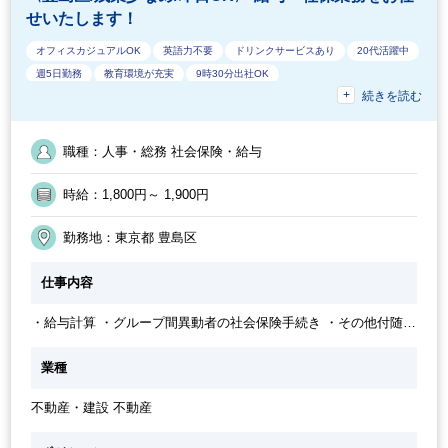
せいたします！
オフィスカジュアルOK
英語力不要
ドリンクサービスあり
20代活躍中
週5日勤務
教育環境が充実
9時30分出社OK
続きを読む
ルーティンワークがメイン
社内システム等のOJT
フルタイム
交通費支給
残業なし
休憩室あり
パーテーション区切りあり
EXCELのスキルが活かせる
急募
30代活躍中
職種：人事・総務 社会保険・給与
業界知識・専門用語等のOJT
土日祝休み
業務手順等のOJT
オフィスが禁煙
朝遅め
経験必須
時給：1,800円～ 1,900円
勤務地：東京都 豊島区
仕事内容
・給与計算 ・グループ間異動者の社会保険手続き ・その他付随す
る業務等
業種
不動産・建設 不動産