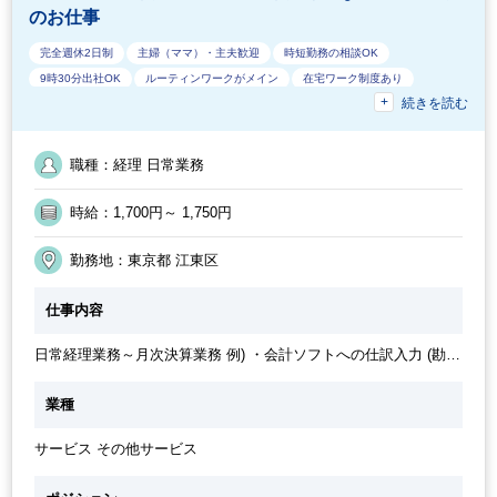
のお仕事
完全週休2日制
主婦（ママ）・主夫歓迎
時短勤務の相談OK
9時30分出社OK
ルーティンワークがメイン
在宅ワーク制度あり
続きを読む
交通費支給
残業なし
10時以降出社OK
40代活躍中
急募
30代活躍中
駅から徒歩5分以内
土日祝休み
オフィスが禁煙
ブランクOK
朝遅め
ワークライフバランス
50代活躍中
職種：経理 日常業務
時給：1,700円～ 1,750円
勤務地：東京都 江東区
仕事内容
日常経理業務～月次決算業務 例) ・会計ソフトへの仕訳入力 (勘定
奉行) ・入金消込 (商奉行) ・請求書チェック (Bill One) ・その他関
連業務
業種
サービス その他サービス