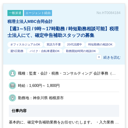
No.HT0084184
一般派遣
エージェント経由
税理士法人MBC合同会計
【週3～5日 / 9時～17時勤務 / 時短勤務相談可能】税理
士法人にて、確定申告補助スタッフの募集
オフィスカジュアルOK
英語力不要
20代活躍中
時短勤務の相談OK
週5日勤務
バイク・自転車通勤OK
勤務開始時間の相談OK
続きを読む
教育環境が充実
ミロク
ルーティンワークがメイン
社内システム等のOJT
フルタイム
交通費支給
残業なし
休憩室あり
10時以降出社OK
週3日からOK
40代活躍中
職種：監査・会計・税務・コンサルティング 会計事務（ア
EXCELのスキルが活かせる
1日7時間未満勤務OK
急募
30代活躍中
シスタント業務） ／ 監査・会計・税務・コンサルティング
アウトソーシング・記帳代行
業界知識・専門用語等のOJT
定時早め
週数日OK（出勤日数相談可能）
時給：1,600円～ 1,800円
土日祝休み
業務手順等のOJT
オフィスが禁煙
朝遅め
経験必須
勤務終了時間の相談OK
時短OK
週4日勤務
50代活躍中
勤務地：神奈川県 相模原市
仕事内容
基本的に、確定申告補助業務をお任せいたします。 ・入力業務 ・
確定申告書作成補助業務 ・不動産所得の申告書作成補助業務 等