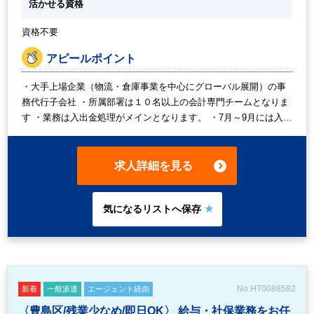
活かせる資格
資格不要
アピールポイント
・大手上場企業（物流・倉庫事業を中心にグローバル展開）の事
務代行子会社 ・所属部署は１０名以上の会計専門チームとなりま
す ・業務は入出金処理がメインとなります。 ・7月～9月には入職
希望 紹介予定派遣（派遣期間6カ月想定） 派遣期間内に正社員
転換を判断します ・週5日のフルタイム 定時は7時間10分 正社
員転換後は週2日までの在宅勤務も可能です。
求人詳細を見る
No.HT0088582
新着
一般派遣
エージェント経由
〈豊島区/残業少なめ/即日OK〉 給与・社保業務をお任