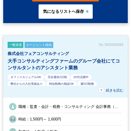
方々にすぐ聞ける環境ですのでご安心ください。
No.SK0065888
一般派遣
エージェント経由
株式会社フェアコンサルティング
大手コンサルティングファームのグループ会社にてコ
ンサルタントのアシスタント業務
オフィスカジュアルOK
完全週休2日制
20代活躍中
弊社からの入社実績あり
時短勤務の相談OK
週5日勤務
続きを読む
英語力を活かす
勤務開始時間の相談OK
9時30分出社OK
フルタイム
交通費支給
残業なし
週3日からOK
会計士/税理士試験受験生 歓迎（仕事をしながら勉強できます）
40代活躍中
職種：監査・会計・税務・コンサルティング 会計事務（ア
EXCELのスキルが活かせる
少人数の職場
急募
30代活躍中
シスタント業務） ／ 監査・会計・税務・コンサルティング
法人税・顧問業務（税務） ／ 監査・会計・税務・コンサル
駅から徒歩5分以内
定時早め
週数日OK（出勤日数相談可能）
時給：1,500円～ 1,600円
ティング 会計監査
Wワーク可能
業務手順等のOJT
オフィスが禁煙
土日祝休み
朝遅め
経験必須
勤務終了時間の相談OK
時短OK
週4日勤務