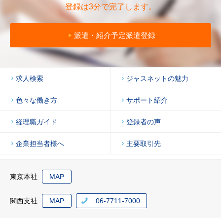
2022年3月21日
登録は3分で完了します。
「4/16(土)「横浜」個別転職相談会」を開催します。
派遣・紹介予定派遣登録
2022年2月22日
『マイページのログインに関する障害』についてのお詫び
と復旧に関するお知らせ
求人検索
ジャスネットの魅力
2022年2月21日
色々な働き方
サポート紹介
「3/19(土)「横浜」個別転職相談会」を開催します。
経理職ガイド
登録者の声
2022年2月15日
『マイページのログインに関する障害』についてのお詫び
企業担当者様へ
主要取引先
とお知らせ
2022年1月17日
東京本社
MAP
「2/19(土)「横浜」個別転職相談会」を開催します。
関西支社
MAP
06-7711-7000
2021年12月27日