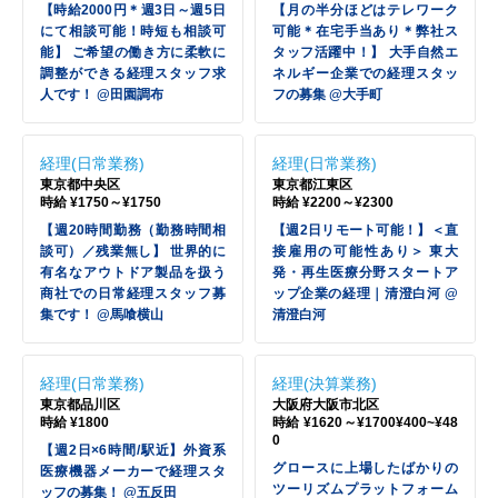
【時給2000円＊週3日～週5日
【月の半分ほどはテレワーク
にて相談可能！時短も相談可
可能＊在宅手当あり＊弊社ス
能】 ご希望の働き方に柔軟に
タッフ活躍中！】 大手自然エ
調整ができる経理スタッフ求
ネルギー企業での経理スタッ
人です！ @田園調布
フの募集 @大手町
経理(日常業務)
経理(日常業務)
東京都中央区
東京都江東区
時給 ¥1750～¥1750
時給 ¥2200～¥2300
【週20時間勤務（勤務時間相
【週2日リモート可能！】＜直
談可）／残業無し】 世界的に
接雇用の可能性あり＞ 東大
有名なアウトドア製品を扱う
発・再生医療分野スタートア
商社での日常経理スタッフ募
ップ企業の経理｜清澄白河 @
集です！ @馬喰横山
清澄白河
経理(日常業務)
経理(決算業務)
東京都品川区
大阪府大阪市北区
時給 ¥1800
時給 ¥1620～¥1700¥400~¥48
0
【週2日×6時間/駅近】外資系
グロースに上場したばかりの
医療機器メーカーで経理スタ
ツーリズムプラットフォーム
ッフの募集！ @五反田