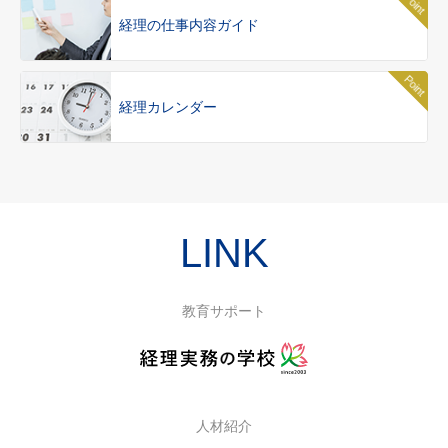
ルアップを目指すスタッフさん」を追加しました。
経理の仕事内容ガイド
2025年05月19日
派遣スタッフインタビュー「知的好奇心が旺盛で常にアン
テナを張り巡らせ、複雑なイベント関連の経理業務を見事
経理カレンダー
にこなすスタッフさん」を追加しました。
2023年3月24日
「4/15(土)「横浜」個別転職相談会」を開催します。
LINK
2022年12月1日
「11/17(土)「横浜」個別転職相談会」を開催します。
教育サポート
2022年9月28日
「10/15(土)「横浜」個別転職相談会」を開催します。
2022年8月22日
人材紹介
「9/16(土)「横浜」個別転職相談会」を開催します。