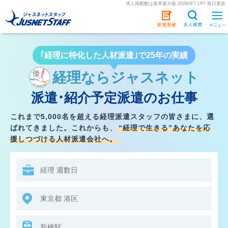
求人掲載数は業界最大級 2026/8/7 UP! 毎日更新
｢経理に特化した人材派遣｣で25年の実績
経理ならジャスネット
派遣･紹介予定派遣のお仕事
これまで5,000名を超える経理派遣スタッフの皆さまに、選
ばれてきました。
これからも、
“経理で生きる”あなたを応
援しつづける人材派遣会社へ。