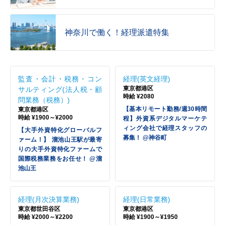
神奈川で働く！経理派遣特集
監査・会計・税務・コン
経理(英文経理)
東京都港区
サルティング(法人税・顧
時給 ¥2080
問業務（税務）)
【基本リモート勤務/週30時間
東京都港区
時給 ¥1900～¥2000
程】外資系デジタルマーケテ
ィング会社で経理スタッフの
【大手外資特化グローバルフ
募集！ @神谷町
ァーム！】 溜池山王駅が最寄
りの大手外資特化ファームで
国際税務業務をお任せ！ @溜
池山王
経理(月次決算業務)
経理(日常業務)
東京都世田谷区
東京都港区
時給 ¥2000～¥2200
時給 ¥1900～¥1950