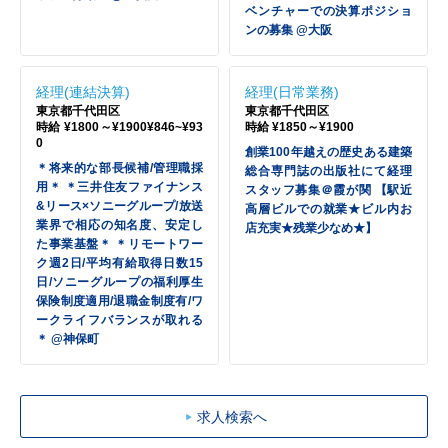
ベンチャーでの決算ポジショ
ンの募集 @大阪
経理(連結決算)
経理(日常業務)
東京都千代田区
東京都千代田区
時給 ¥1800～¥1900¥846~¥93
時給 ¥1850～¥1900
0
創業100年越えの歴史ある建築
＊将来的な部長候補/管理職採
総合専門誌の出版社にて経理
用＊ ＊三井住友ファイナンス
スタッフ募集＠霞が関 【駅近
&リース×ソニーグループ/放送
高層ビルでの就業★ビル内お
業界で相応の知名度、安定し
店充実★残業少なめ★】
た事業基盤＊ ＊リモートワー
ク週2日/平均有給取得日数15
日/ソニーグループの福利厚生
保険制度適用/退職金制度有/ワ
ークライフバランスが取れる
＊ @神保町
求人検索へ