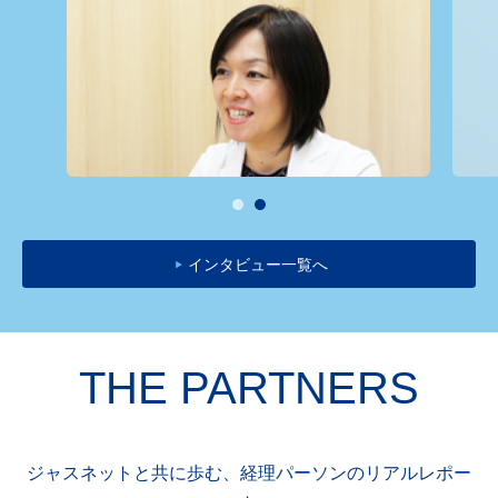
インタビュー一覧へ
不動産再生事業を主軸に
THE PARTNERS
社是は「利他」稲盛和夫
営哲学。
サンフロンティア不動産株式会社
執行役員 人事総務部長 二宮光広
ジャスネットと共に歩む、経理パーソンのリアルレポー