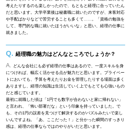
考えたりするのも楽しかったので、もともと経理に合っていたん
だと思います。大学卒業後は秘書職に就いたのですが、来客対応
や手配ばかりなどで苦労することも多くて……。「資格の勉強を
して、専門的な職に就いたほうがいいな」と思い、経理の仕事に
就きました。
Q.
経理職の魅力はどんなところでしょうか？
A.
どんな会社にも必ず経理の仕事はあるので、一度スキルを身
につければ、幅広く活かせる点が魅力だと思います。プライベー
トにおいても、予算を考えたりお金を管理したりする場面は多く
ありますし、経理の知識は生活していく上でもとても心強いもの
だと感じています。
最初に就職した頃は「1円でも数字が合わないと家に帰れない」
と言われ、「怖い部署だな」という印象を持っていました。で
も、その1円の誤差を見つけて解決するのがパズルみたいで楽し
いんですよね。「あ、ここだった！」と分かった瞬間のすっきり
感は、経理の仕事ならではのやりがいだと思います。