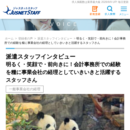
求人掲載数は業界最大級 2026/8/9 UP! 毎日更新
VOICE
ホーム
>
登録者の声
>
派遣スタッフインタビュー
>
明るく・笑顔で・前向きに！会計事務
所での経験を糧に事業会社の経理としていきいきと活躍するスタッフさん
派遣スタッフインタビュー
明るく・笑顔で・前向きに！会計事務所での経験
を糧に事業会社の経理としていきいきと活躍する
スタッフさん
一般事業会社の経理