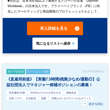
■当社は、世界30か国以上で展開するグローバル企業「Daymon
Worldwide」の日本法人です。プライベートブランド（PB）に特
化したマーケティングと商品開発のプロフェッショナルとして、
小売業界の成長を支えています。日本では1999年の設立以来、大
手小売企業と連携し、消費者ニーズに合った魅力的な商品を世に
送り出してきました。商品企画からパッケージデザイン、売場提
求人詳細を見る
案まで、トータルでブランド価値を高めるサポートを行っていま
す。 ■今回はシニアアカウンタントの募集となります。 最初から
全ての業務をお任せするのでは無く、徐々に業務をお任せいたし
ます。 将来的には上司の方の右腕として、積極的に海外のファイ
ナンスメンバーと協力を取って業務を遂行していくことができる
ポジションです。 ■会計ソフトや社内システムが英語のため、読
み書きにご抵抗が無い方大歓迎です！ 週1回、上司の上席の方と
MTGがございますが発言の必要はありません。 日本法人では日本
No.HT0084614
紹介予定派遣
エージェント経由
人の方が殆どですが、2か月に1回海外メンバーも来社されるた
《直雇用前提》【実働7.5時間/残業少なめ/通勤◎】公
め、 英語のスキルアップを目指したい方にも魅力的な環境です◎
益社団法人でマネジャー候補ポジションの募集！
■働き方としては業務に慣れたら（1か月程度）週1回在宅勤務が可
能です。 退職金制度もあり腰を据えて長く働ける環境が整ってお
完全週休2日制
EXCELのスキルが活かせる
経験必須
ります。 残業の想定としては、通常期は20時間未満、繁忙期も
主婦（ママ）・主夫歓迎
急募
外国人がいるグローバルなオフィス
20時間～30時間ほどです。 ※7月にSAPを導入したため現在は少
続きを読む
フルタイム
オフィスカジュアルOK
休憩室あり
駅直結
しバタバタされおりますが、整い次第残業時間も減っていく予定
派遣スタッフ活躍中
社会保険制度あり
9時30分出社OK
少人数の職場