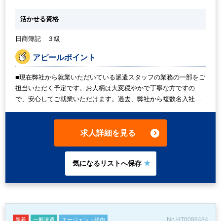
活かせる資格
日商簿記 ３級
アピールポイント
■現在弊社から就業いただいている派遣スタッフの業務の一部をご
担当いただく予定です。お人柄は大変穏やかで丁寧な方ですの
で、安心してご就業いただけます。過去、弊社から複数名入社実
績もございます。 ■英語に抵抗が無ければ実務経験が無くても問
題ございません。会計ソフトへの入力も日本語表記です。 ■経理
業務以外にもファイリングなど庶務業務もお願いする予定です。
求人詳細を見る
あくまでも経理業務メインですが、厭わずにご対応いただける方
を募集しております。
No.HT0088484
新着
一般派遣
エージェント経由