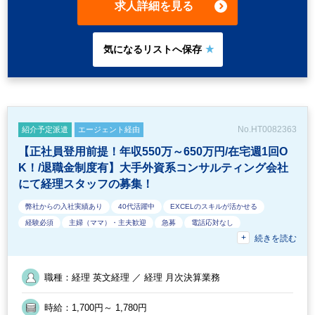
配属先の社員の方皆さんが業務内容を把握されておられますので
求人詳細を見る
尋ねやすい環境です。 ■服装はオフィスカジュアルです。
No.HT0082363
紹介予定派遣
エージェント経由
【正社員登用前提！年収550万～650万円/在宅週1回O
K！/退職金制度有】大手外資系コンサルティング会社
にて経理スタッフの募集！
弊社からの入社実績あり
40代活躍中
EXCELのスキルが活かせる
経験必須
主婦（ママ）・主夫歓迎
急募
電話応対なし
続きを読む
外国人がいるグローバルなオフィス
フルタイム
教育環境が充実
休憩室あり
50代活躍中
年間休日120日以上
派遣スタッフ活躍中
社会保険制度あり
外資系企業
ルーティンワークがメイン
職種：経理 英文経理 ／ 経理 月次決算業務
産休育休取得事例あり
在宅ワーク制度あり
残業少なめ
SAP
駅から徒歩5分以内
オフィスが分煙
退職金制度
英語力を活かす
時給：1,700円～ 1,780円