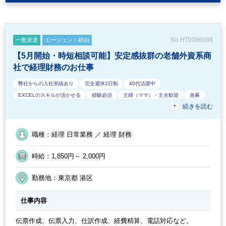
ングで週1～2日程度のリモートワークも可能。8:00～16:30、9:30
～18:00といった時差出勤や時短勤務も相談可能です。 HRに関連
するサポート業務では出社を伴う業務や夕方以降にご対応いただ
く業務もございますのである程度臨機応変にご対応いただける方
No.HT0086088
一般派遣
エージェント経由
を募集しております。
【5月開始・時短相談可能】安定感抜群の老舗外資系商
社で経理財務のお仕事
弊社からの入社実績あり
完全週休2日制
40代活躍中
EXCELのスキルが活かせる
経験必須
主婦（ママ）・主夫歓迎
急募
続きを読む
外国人がいるグローバルなオフィス
フルタイム
オフィスカジュアルOK
外資系企業
ルーティンワークがメイン
駅から徒歩5分以内
オフィスが禁煙
英語力不要
土日祝休み
週5日勤務
交通費支給
職種：経理 日常業務 ／ 経理 財務
30代活躍中
時給：1,850円～ 2,000円
勤務地：東京都 港区
仕事内容
伝票作成、伝票入力、仕訳作成、経費精算、電話対応など。