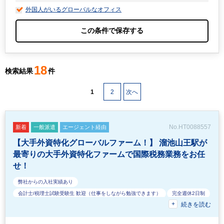
外国人がいるグローバルなオフィス
18
検索結果
件
1
2
次へ
No.HT0088557
新着
一般派遣
エージェント経由
【大手外資特化グローバルファーム！】 溜池山王駅が
最寄りの大手外資特化ファームで国際税務業務をお任
せ！
弊社からの入社実績あり
会計士/税理士試験受験生 歓迎（仕事をしながら勉強できます）
完全週休2日制
続きを読む
40代活躍中
EXCELのスキルが活かせる
60代活躍中
経験必須
主婦（ママ）・主夫歓迎
ベンチャー企業
業界知識・専門用語等のOJT