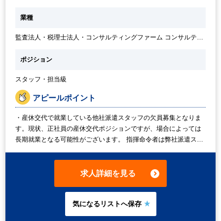
除情報や各種Payrollの異動情報の登録） ・アウトソーシング先か
らのデータ確認（給与・社会保険料の最終確認） ・給与支払いの
業種
確定 ・各種労働条件通知書、給与明細の発行 ・社会保険等の請求
書対応 ・その他給与に関する随時業務 ・その他HRに関するサポ
監査法人・税理士法人・コンサルティングファーム コンサルティ
ート業務（郵便対応、社員からの問い合わせ対応、ファイリン
ングファーム・シンクタンク
グ、研修の食事手配等）
ポジション
スタッフ・担当級
アピールポイント
・産休交代で就業している他社派遣スタッフの欠員募集となりま
す。現状、正社員の産休交代ポジションですが、場合によっては
長期就業となる可能性がございます。 指揮命令者は弊社派遣スタ
ッフから正社員へ切り替わった方ですので安心の環境です。 ・給
与計算は外部アウトソーシング会社へ委託しているため、アウト
ソーシング会社とのやり取りや計算後のチェックを行っていただ
求人詳細を見る
きます。 ・システム関連は英語表記で、英文メールに触れる機会
もございますが、翻訳ツールやAIを使用した英語の読解に抵抗が
無い方であれば問題ございません。 （給与社保に関連する英単語
に慣れていただく必要はございます） ・業務に慣れてきたタイミ