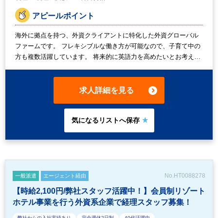
アピールポイント
海外に拠点を持つ、外資クライアントに特化した外資グローバル
ファームです。 フレキシブルな働き方が可能なので、子育て中の
方も複数活躍しています。 将来的に英語力を高めたいとお考えの
税理士または科目合格者の方にお勧めの求人です。 また、国際税
務を学んでいきたいという意欲がある方も大歓迎です！ 時給は
1,900円からご経験、ご希望に応じて判断致します。 正社員化を
求人詳細を見る
お考えの方はその旨をお伝え下さい。実績も複数ございます。
No.HT0088278
一般派遣
エージェント経由
【時給2,100円/弊社スタッフ活躍中！】会員制リゾート
ホテル事業を行う外資系企業で経理スタッフ募集！
弊社からの入社実績あり
完全週休2日制
40代活躍中