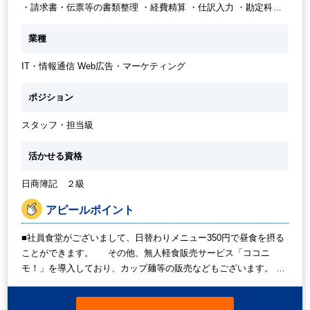
・請求書・伝票等の書類整理 ・経費精算 ・仕訳入力 ・勘定科目
の計上業務 ・月次決算 等
業種
IT・情報通信 Web広告・マーケティング
ポジション
スタッフ・担当級
活かせる資格
日商簿記 ２級
アピールポイント
■社員食堂がございまして、日替わりメニュー350円で昼食を摂る
ことができます。 その他、無人軽食販売サービス「ココニ
モ！」を導入しており、カップ麺等の販売などもございます。 ■
休憩室にマッサージチェアがあり、水やコーヒーのドリンクサー
ビスがございます。 ■もし業務中にわからないことがあっても、