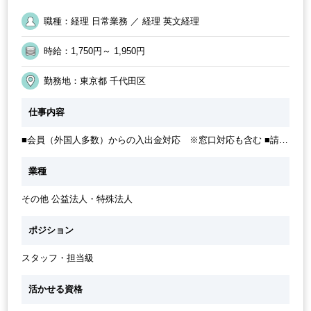
です。 日系と外資系の良いとこ取りで、皆さま穏やかでサポート
残業少なめ
残業月10時間未満
駅から徒歩5分以内
オフィスが分煙
職種：経理 日常業務 ／ 経理 英文経理
精神が高い方が多く、適度にコミュニケーションも取り合う風通
英語力を活かす
土日祝休み
週5日勤務
社内システム等のOJT
しの良い環境です。
経理主担当
交通費支給
朝遅め
社員登用実績あり
時給：1,750円～ 1,950円
勤務地：東京都 千代田区
仕事内容
■会員（外国人多数）からの入出金対応 ※窓口対応も含む ■請求
書作成 ■税額控除書類作成 ■委託先の月次清算作業 ■支払・小口
現金管理 ■決算関連データの作成 ■税理士事務所対応 ■役員会用
業種
月次報告資料作成 ■その他付随する業務
その他 公益法人・特殊法人
ポジション
スタッフ・担当級
活かせる資格