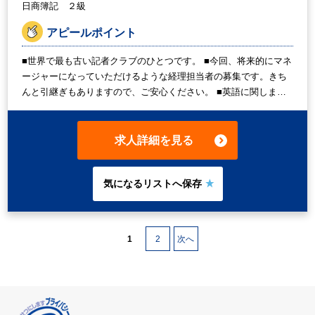
日商簿記 ２級
アピールポイント
■世界で最も古い記者クラブのひとつです。 ■今回、将来的にマネ
ージャーになっていただけるような経理担当者の募集です。きち
んと引継ぎもありますので、ご安心ください。 ■英語に関しまし
ては、社内の書類やメールなどの読み書きだけでなく、窓口や電
話で簡単な会話での対応がございます。英語力を身に着けたい意
欲をお持ちの方も歓迎です。 ■基本出社のお仕事ですが、実働7.5
求人詳細を見る
時間・残業少なめとワークライフバランスが図りやすいです。3つ
の駅と直結で通勤も便利です◎ ■切替後は契約社員スタートです
が、正社員登用の可能性がございます（実績多数あり）。 まず
は、お問い合わせください♪
1
2
次へ