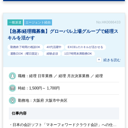
状況次第では期間が変更になる可能性があります。 ■働き方につ
いて、時短(10:00～15:00 はマスト)の相談は可能なので、お気軽
にお問合せください。
No.HK0086433
一般派遣
エージェント経由
【急募/経理職募集】グローバル上場グループで経理ス
キルを活かす
勤務終了時間の相談OK
40代活躍中
EXCELのスキルが活かせる
週数日OK（曜日固定）
経験必須
1日7時間未満勤務OK
続きを読む
主婦（ママ）・主夫歓迎
急募
外国人がいるグローバルなオフィス
フルタイム
オフィスカジュアルOK
50代活躍中
外資系企業
フリーアドレス
時短OK
少人数の職場
週4日勤務
職種：経理 日常業務 ／ 経理 月次決算業務 ／ 経理
週数日OK（出勤日数相談可能）
駅から徒歩5分以内
オフィスが分煙
定時早め
英語力不要
土日祝休み
週5日勤務
時給：1,500円～ 1,700円
勤務開始時間の相談OK
経理主担当
交通費支給
業務手順等のOJT
時短勤務の相談OK
30代活躍中
週3日からOK
朝遅め
勤務地：大阪府 大阪市中央区
仕事内容
・日本の会計ソフト「マネーフォワードクラウド会計」への仕