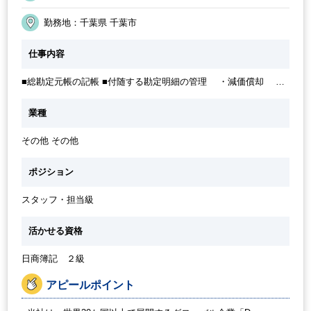
土日祝休み
カジュアル（デニム）OK
週5日勤務
社内システム等のOJT
交通費支給
業務手順等のOJT
勤務地：千葉県 千葉市
5日以上の連続休暇OK
30代活躍中
社員登用実績あり
仕事内容
■総勘定元帳の記帳 ■付随する勘定明細の管理 ・減価償却 ・
前払費用、未払費用 ・ボーナス、退職金引当金管理 ■貸借対照
表の明細を毎月 US にレポート ■ SAP ・新規ベンダーマスター
業種
登録と情報管理 ・発注書発行 ■予算と予測作成のサポート ※上
記業務を中心にご希望やご経験に応じて広がりもございます。
その他 その他
ポジション
スタッフ・担当級
活かせる資格
日商簿記 ２級
アピールポイント