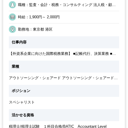
電話応対なし
外国人がいるグローバルなオフィス
フルタイム
職種：監査・会計・税務・コンサルティング 法人税・顧問
ブランクOK
オフィスカジュアルOK
休憩室あり
50代活躍中
業務（税務） ／ 監査・会計・税務・コンサルティング 国際
税務（税務） ／ 監査・会計・税務・コンサルティング アウ
駅直結
派遣スタッフ活躍中
外資系企業
ルーティンワークがメイン
時給：1,900円～ 2,000円
トソーシング・記帳代行
20代活躍中
業界大手企業
パーテーション区切りあり
駅から徒歩5分以内
オフィスが禁煙
英語力を活かす
勤務地：東京都 港区
カジュアル（デニム）OK
週5日勤務
社内システム等のOJT
経理主担当
仕事内容
交通費支給
業務手順等のOJT
30代活躍中
社員登用実績あり
【外資系企業に向けた国際税務業務】 ■記帳代行、決算業務 ■税
務申告書作成または作成補助 ■レポーティング ■ストックオプシ
ョンの調整 ■各種税務アドバイザリー業務（国内税務及び国際税
業種
務） ■パートナー、マネージャーのサポート ■その他付随する業
務等
アウトソーシング・シェアード アウトソーシング・シェアードサ
ービス
ポジション
スペシャリスト
活かせる資格
税理士/税理士試験 １科目合格/BATIC Accountant Level