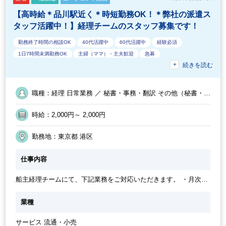
【高時給＊品川駅近く＊時短勤務OK！＊弊社の派遣ス
タッフ活躍中！】経理チームのスタッフ募集です！
勤務終了時間の相談OK
40代活躍中
60代活躍中
経験必須
1日7時間未満勤務OK
主婦（ママ）・主夫歓迎
急募
続きを読む
業界知識・専門用語等のOJT
外国人がいるグローバルなオフィス
フルタイム
オフィスカジュアルOK
50代活躍中
ルーティンワークがメイン
9時30分出社OK
フリーアドレス
職種：経理 日常業務 ／ 秘書・事務・翻訳 その他（秘書・事
10時以降出社OK
時短OK
SAP
駅から徒歩5分以内
務・翻訳）
オフィスが禁煙
定時早め
英語力不要
土日祝休み
週5日勤務
時給：2,000円～ 2,000円
勤務開始時間の相談OK
社内システム等のOJT
交通費支給
業務手順等のOJT
時短勤務の相談OK
30代活躍中
朝遅め
勤務地：東京都 港区
仕事内容
船主経理チームにて、下記業務をご対応いただきます。 ・月次決
算伝票起票 ・資料作成 ・数値確認 ・精算表作成 ・サブ連RP作成
業種
サービス 流通・小売