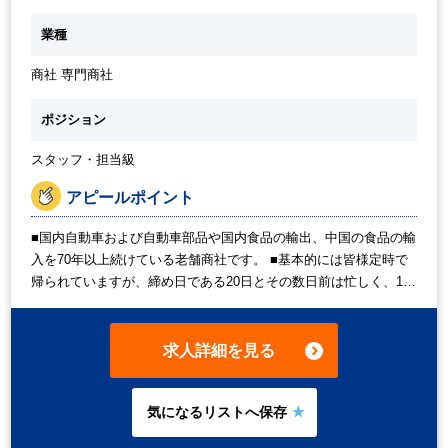
業種
商社 専門商社
ポジション
スタッフ・担当級
アピールポイント
■国内自動車および自動車部品や国内食品の輸出、中国の食品の輸
入を70年以上続けている老舗商社です。 ■基本的には皆様定時で
帰られていますが、締め日である20日とその数日前は忙しく、10
時間未満の残業が想定されます。 ■日本人だけでなく外国人の従
業員もいますが、日本語を公用語としているため社内で中国語は
使用しません。 英語は請求書等で少し触れますが、基本的に使用
求人詳細を見る
機会はありません。 ■業務中は皆さま各々業務にあたりつつ、適
度に会話も挟み、質問があれば気軽に聞ける雰囲気です。 ■今回
は7月から12月末まで育休に入られる方がいらっしゃるための募集
です。 基本的には中期(2026/12～2027/1)を想定しておりますが、