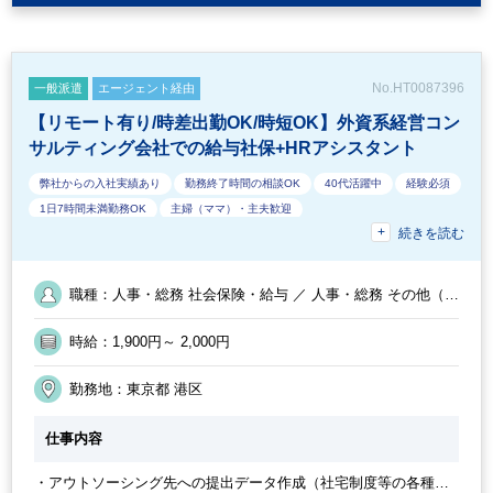
No.HT0087396
一般派遣
エージェント経由
【リモート有り/時差出勤OK/時短OK】外資系経営コン
サルティング会社での給与社保+HRアシスタント
弊社からの入社実績あり
勤務終了時間の相談OK
40代活躍中
経験必須
1日7時間未満勤務OK
主婦（ママ）・主夫歓迎
続きを読む
外国人がいるグローバルなオフィス
フルタイム
オフィスカジュアルOK
休憩室あり
派遣スタッフ活躍中
外資系企業
9時30分出社OK
ドリンクサービスあり
時短OK
在宅ワーク制度あり
残業少なめ
職種：人事・総務 社会保険・給与 ／ 人事・総務 その他（人
残業月10時間未満
駅から徒歩5分以内
オフィスが分煙
定時早め
事・総務）
その他
英語力を活かす
土日祝休み
週5日勤務
時給：1,900円～ 2,000円
勤務開始時間の相談OK
社内システム等のOJT
交通費支給
時短勤務の相談OK
30代活躍中
ワークライフバランス
朝遅め
勤務地：東京都 港区
社員登用実績あり
仕事内容
・アウトソーシング先への提出データ作成（社宅制度等の各種控