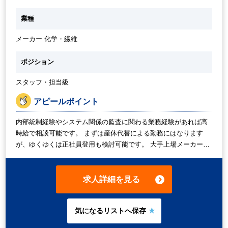
だきます。 ・ITGC/ITACの評価、構築 ・CLC/FRCLC等の評価/構
築他、内部統制に関わる事務業務 ・業務監査でのITリスク監査・
業種
改善フォローなど
メーカー 化学・繊維
ポジション
スタッフ・担当級
アピールポイント
内部統制経験やシステム関係の監査に関わる業務経験があれば高
時給で相談可能です。 まずは産休代替による勤務にはなります
が、ゆくゆくは正社員登用も検討可能です。 大手上場メーカーで
の正社員登用のチャンスですので、是非ご検討をお願いします。
求人詳細を見る