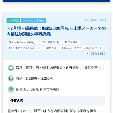
No.HK0085871
一般派遣
エージェント経由
＜7月頃～/高時給！時給2,000円も/＞上場メーカーでの
内部統制関連の事務業務
弊社からの入社実績あり
完全週休2日制
40代活躍中
EXCELのスキルが活かせる
経験必須
外国人がいるグローバルなオフィス
続きを読む
フルタイム
社員食堂・食費補助あり
ブランクOK
オフィスカジュアルOK
休憩室あり
50代活躍中
派遣スタッフ活躍中
20代活躍中
駅から徒歩5分以内
オフィスが禁煙
英語力不要
職種：経営企画・管理 内部監査・内部統制 ／ 経営企画・管
土日祝休み
週5日勤務
社内システム等のOJT
交通費支給
理 システム監査
業務手順等のOJT
30代活躍中
社員登用実績あり
時給：1,620円～ 2,250円
勤務地：兵庫県 神戸市中央区
仕事内容
監査部において、以下のような内部統制に関する業務を担当いた