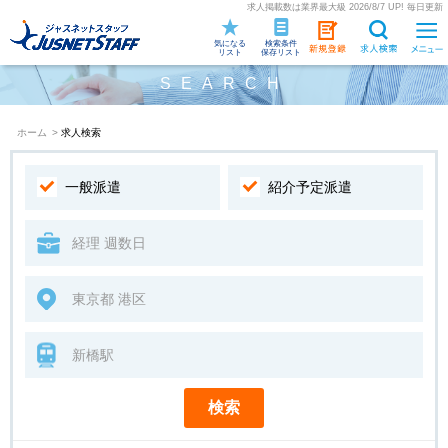
求人掲載数は業界最大級 2026/8/7 UP! 毎日更新
気になる
検索条件
リスト
保存リスト
SEARCH
ホーム
>
求人検索
一般派遣
紹介予定派遣
検索