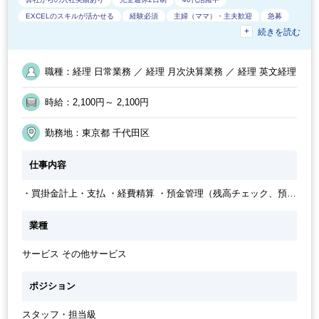
EXCELのスキルが活かせる
経験必須
主婦（ママ）・主夫歓迎
急募
続きを読む
外国人がいるグローバルなオフィス
フルタイム
オフィスカジュアルOK
50代活躍中
外資系企業
少人数の職場
20代活躍中
残業少なめ
残業月10時間未満
駅から徒歩5分以内
オフィスが禁煙
英語力不要
職種：経理 日常業務 ／ 経理 月次決算業務 ／ 経理 英文経理
土日祝休み
カジュアル（デニム）OK
週5日勤務
社内システム等のOJT
経理主担当
交通費支給
30代活躍中
時給：2,100円～ 2,100円
社員登用実績あり
勤務地：東京都 千代田区
仕事内容
・買掛金計上・支払 ・経費精算 ・預金管理（残高チェック、預金
仕訳） ・月次決算補助 ・その他（ファイリング、郵便物仕分け
等）
業種
サービス その他サービス
ポジション
スタッフ・担当級