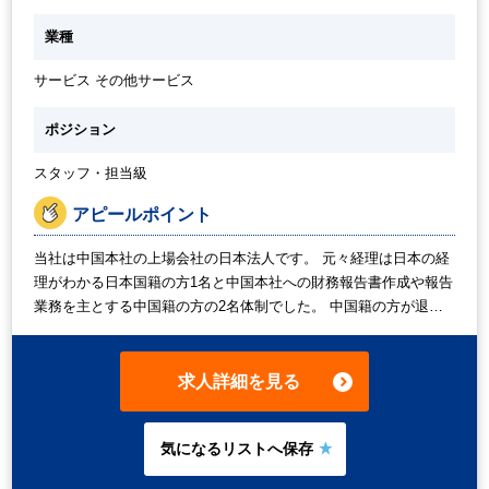
訳・入力 ・中国の会計ソフト「金蝶EAS（Enterprise Application
Suite）」へ転記入力 ・振込処理・支払管理 ・現金管理 ・契約書
業種
および請求書の管理 ・給与計算 ・本社への財務報告資料（キャッ
シュフロー計算書など）作成 ・月次・四半期・決算期の報告対応
サービス その他サービス
（Excelにて本社様式に合わせて作成） ・予算表の作成 ※ゆくゆ
くは中国籍の経理担当を採用予定のため、中国の会計ソフトへの
転記や財務報告資料などはその方が対応予定です
ポジション
スタッフ・担当級
アピールポイント
当社は中国本社の上場会社の日本法人です。 元々経理は日本の経
理がわかる日本国籍の方1名と中国本社への財務報告書作成や報告
業務を主とする中国籍の方の2名体制でした。 中国籍の方が退職
をされたため、正社員募集をしておりますが、 日本国籍の方も退
職となり、急ぎでこちらの枠をひとまず派遣でカバーしたいとお
考えです。 中国語はできなくて問題ございませんので、日本の経
求人詳細を見る
理総務業務を幅広くカバーいただける方にお任せしたいです。