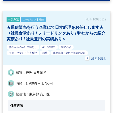
No.HT0085119
一般派遣
エージェント経由
★通信販売を行う企業にて日常経理をお任せします★
〈社員食堂あり / フリードリンクあり / 弊社からの紹介
実績あり / 社員登用の実績あり＞
弊社からの入社実績あり
40代活躍中
経験必須
主婦（ママ）・主夫歓迎
急募
業界知識・専門用語等のOJT
続きを読む
電話応対なし
外国人がいるグローバルなオフィス
フルタイム
社員食堂・食費補助あり
ブランクOK
教育環境が充実
オフィスカジュアルOK
休憩室あり
50代活躍中
派遣スタッフ活躍中
職種：経理 日常業務
ルーティンワークがメイン
ドリンクサービスあり
20代活躍中
残業少なめ
残業月10時間未満
駅から徒歩5分以内
オフィスが禁煙
時給：1,700円～ 1,750円
英語力不要
土日祝休み
週5日勤務
社内システム等のOJT
交通費支給
業務手順等のOJT
30代活躍中
社員登用実績あり
勤務地：東京都 品川区
仕事内容