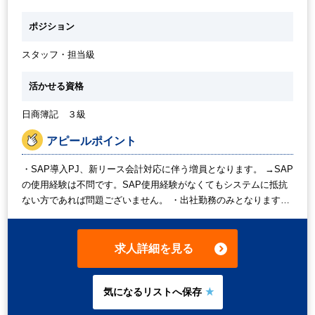
ポジション
スタッフ・担当級
活かせる資格
日商簿記 ３級
アピールポイント
・SAP導入PJ、新リース会計対応に伴う増員となります。 →SAP
の使用経験は不問です。SAP使用経験がなくてもシステムに抵抗
ない方であれば問題ございません。 ・出社勤務のみとなります。
・定時は9:00～17:00ですが、時短勤務の相談も可能です（10:00
～16:00、9:30～17:00など）。 ・隣のチームでジャスネットのス
タッフ就業中です。
求人詳細を見る