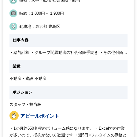
職種：人事・総務 社会保険・給与
週5日勤務
社内システム等のOJT
交通費支給
業務手順等のOJT
30代活躍中
朝遅め
時給：1,800円～ 1,900円
勤務地：東京都 豊島区
仕事内容
・給与計算 ・グループ間異動者の社会保険手続き ・その他付随す
る業務等
業種
不動産・建設 不動産
ポジション
スタッフ・担当級
アピールポイント
・1か月約650名程のボリューム感になります。 ・Excelでの作業
が多いので、抵抗がない方歓迎です ・週5日×フルタイムの勤務と