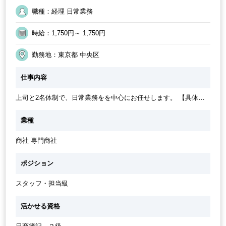
9時30分出社OK
10時以降出社OK
時短OK
少人数の職場
職種：経理 日常業務
20代活躍中
週4日勤務
SAP
駅から徒歩5分以内
オフィスが禁煙
扶養控除内
定時早め
その他
英語力不要
土日祝休み
時給：1,750円～ 1,750円
週5日勤務
勤務開始時間の相談OK
社内システム等のOJT
交通費支給
業務手順等のOJT
時短勤務の相談OK
1日5時間以内でもOK
勤務地：東京都 中央区
30代活躍中
朝遅め
PCスキル不要
第二新卒応援
仕事内容
上司と2名体制で、日常業務をを中心にお任せします。 【具体的
な業務】 ・伝票起票、入力、整理 ・銀行入出金処理、残高照会
・月末支払入力、管理補助 ・楽楽精算（社員立替精算）処理 ・
業種
SAP経理補助（グループ会社全体でSAPに移行するため、現在は
準備段階です） ・売掛金入力 ・ネットバンクによる送金 ・海外
商社 専門商社
送金（基本的に定型作業で英語力は不要） ・その他経理サポート
業務 ※稀に税務署や銀行まで行っていただく作業をお願いする可
能性があります。 ・その他庶務業務（電話対応・備品の注文な
ポジション
ど） ※庶務業務は当番制ではなく、みんなで対応しているイメー
ジです。
スタッフ・担当級
活かせる資格