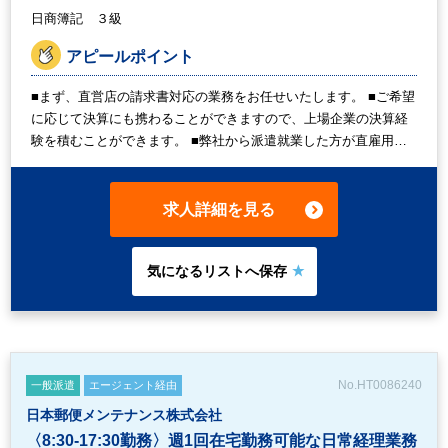
日商簿記 ３級
アピールポイント
■まず、直営店の請求書対応の業務をお任せいたします。 ■ご希望
に応じて決算にも携わることができますので、上場企業の決算経
験を積むことができます。 ■弊社から派遣就業した方が直雇用へ
と切り替わった実績のある企業です。 ■経理経験者1,800円～、未
経験者1,700円となります。
求人詳細を見る
No.HT0086240
一般派遣
エージェント経由
日本郵便メンテナンス株式会社
〈8:30-17:30勤務〉週1回在宅勤務可能な日常経理業務