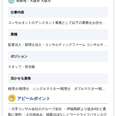
勤務地：大阪府 大阪市
時短勤務の相談OK
30代活躍中
週3日からOK
朝遅め
仕事内容
コンサルタントのアシスタント業務として以下の業務をお任せい
たします。 ・国内外クライアントの記帳 ・決算業務 ・税務申告
・給与計算業務、 ・クライアントからの各種問い合わせ対応 ・コ
業種
ンサルタントのアシスタントとして業務補助など ※経験よりお任
せする業務範囲を決定いたします
監査法人・税理士法人・コンサルティングファーム コンサルティ
ングファーム・シンクタンク
ポジション
スタッフ・担当級
活かせる資格
税理士/税理士 シングルマスター/税理士 ダブルマスター/税理
士試験 １科目合格/税理士試験 ２科目合格/税理士試験 ３科目
合格/税理士試験 ４科目合格/日商簿記 １級
アピールポイント
・大手コンサル会社のグループ会社 ・JR福島駅より徒歩4分と通
勤に便利 ・土日祝休み、残業ほぼなしとワークライフバランス◎