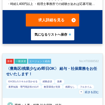
・時給1,400円以上 ・税理士事務所での経験があれば応募可能で
す
求人詳細を見る
No.HT0088582
新着
一般派遣
エージェント経由
〈豊島区/残業少なめ/即日OK〉 給与・社保業務をお任
せいたします！
EXCELのスキルが活かせる
経験必須
急募
業界知識・専門用語等のOJT
教育環境が充実
残業なし
フルタイム
続きを読む
オフィスカジュアルOK
休憩室あり
ルーティンワークがメイン
9時30分出社OK
ドリンクサービスあり
20代活躍中
パーテーション区切りあり
オフィスが禁煙
英語力不要
土日祝休み