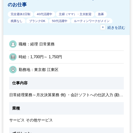
のお仕事
完全週休2日制
40代活躍中
主婦（ママ）・主夫歓迎
急募
残業なし
ブランクOK
50代活躍中
ルーティンワークがメイン
続きを読む
9時30分出社OK
10時以降出社OK
在宅ワーク制度あり
駅から徒歩5分以内
オフィスが禁煙
土日祝休み
交通費支給
時短勤務の相談OK
30代活躍中
ワークライフバランス
朝遅め
職種：経理 日常業務
時給：1,700円～ 1,750円
勤務地：東京都 江東区
仕事内容
日常経理業務～月次決算業務 例) ・会計ソフトへの仕訳入力 (勘定
奉行) ・入金消込 (商奉行) ・請求書チェック (Bill One) ・その他関
連業務
業種
サービス その他サービス