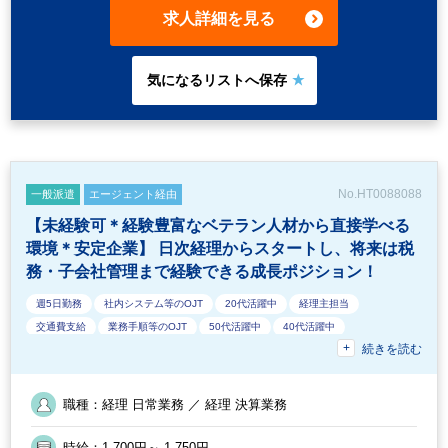
求人詳細を見る
No.HT0088088
一般派遣
エージェント経由
【未経験可＊経験豊富なベテラン人材から直接学べる
環境＊安定企業】 日次経理からスタートし、将来は税
務・子会社管理まで経験できる成長ポジション！
週5日勤務
社内システム等のOJT
20代活躍中
経理主担当
交通費支給
業務手順等のOJT
50代活躍中
40代活躍中
続きを読む
英語力を活かす
EXCELのスキルが活かせる
30代活躍中
経験必須
オフィスが禁煙
急募
業界知識・専門用語等のOJT
土日祝休み
フルタイム
職種：経理 日常業務 ／ 経理 決算業務
時給：1,700円～ 1,750円