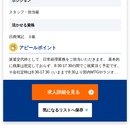
ポジション
スタッフ・担当級
活かせる資格
日商簿記 ３級
アピールポイント
派遣交代枠として、日常経理業務をご担当いただきます。 基本的
に残業は想定しておらず、8:30-17:30の間でご就業頂く予定です。
※会社定時は8:30-17:30（いままで8:30より部内MTGやラジオ体
操がありましたが、社内状況の変化がありなくなるかもしれませ
ん。 ※経理メンバーの部内MTGは実施されます。8:30～就業開始
予定ですが、どうしても9:00～希望の方はご相談ください。） ま
求人詳細を見る
た、必要に応じて時短勤務等ご相談ください。週2日程度でしたら
時短勤務も考慮されるケースがごいます。(例 週3日フルタイ
ム、週2日8:30-16:30※月初8営業日以外) 慣れてきましたら、週1
回在宅勤務も可能です。 自転車通勤も可能です。