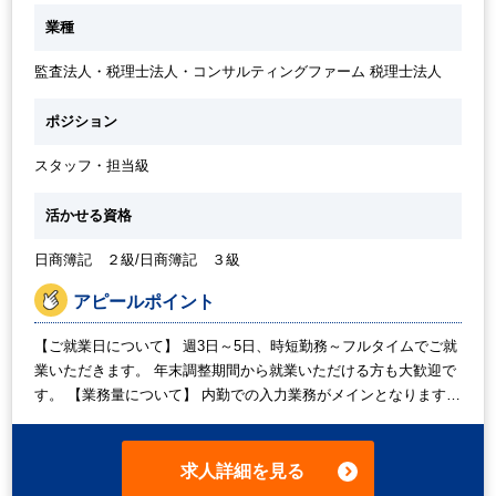
業種
監査法人・税理士法人・コンサルティングファーム 税理士法人
ポジション
スタッフ・担当級
活かせる資格
日商簿記 ２級/日商簿記 ３級
アピールポイント
【ご就業日について】 週3日～5日、時短勤務～フルタイムでご就
業いただきます。 年末調整期間から就業いただける方も大歓迎で
す。 【業務量について】 内勤での入力業務がメインとなります。
クライアントとのやりとりは基本ございません。 業務時間内で収
まる範囲でお任せいたします。 ご経験やご希望に応じてお任せい
たしますので、ご安心ください。 【指導者について】 基本的には
求人詳細を見る
周りの方々がご指導くださいます。 わからないことは、周りの