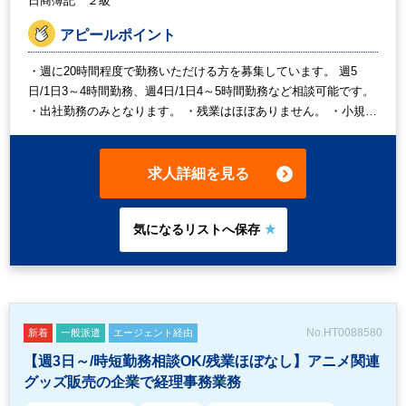
日商簿記 ２級
アピールポイント
・週に20時間程度で勤務いただける方を募集しています。 週5
日/1日3～4時間勤務、週4日/1日4～5時間勤務など相談可能です。
・出社勤務のみとなります。 ・残業はほぼありません。 ・小規模
な会社ですので、経理作業がメインですがその他庶務業務なども
発生する想定です。 ・海外送金などで英語を目にする機会はあり
ますが、英語に抵抗がなければ問題ございません。
求人詳細を見る
No.HT0088580
新着
一般派遣
エージェント経由
【週3日～/時短勤務相談OK/残業ほぼなし】アニメ関連
グッズ販売の企業で経理事務業務