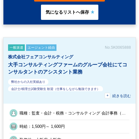
方々にすぐ聞ける環境ですのでご安心ください。
No.SK0065888
一般派遣
エージェント経由
株式会社フェアコンサルティング
大手コンサルティングファームのグループ会社にてコ
ンサルタントのアシスタント業務
弊社からの入社実績あり
会計士/税理士試験受験生 歓迎（仕事をしながら勉強できます）
続きを読む
勤務終了時間の相談OK
完全週休2日制
40代活躍中
EXCELのスキルが活かせる
経験必須
Wワーク可能
急募
残業なし
フルタイム
オフィスカジュアルOK
50代活躍中
9時30分出社OK
職種：監査・会計・税務・コンサルティング 会計事務（ア
時短OK
少人数の職場
20代活躍中
週4日勤務
シスタント業務） ／ 監査・会計・税務・コンサルティング
法人税・顧問業務（税務） ／ 監査・会計・税務・コンサル
週数日OK（出勤日数相談可能）
駅から徒歩5分以内
オフィスが禁煙
時給：1,500円～ 1,600円
ティング 会計監査
定時早め
英語力を活かす
土日祝休み
週5日勤務
勤務開始時間の相談OK
交通費支給
業務手順等のOJT