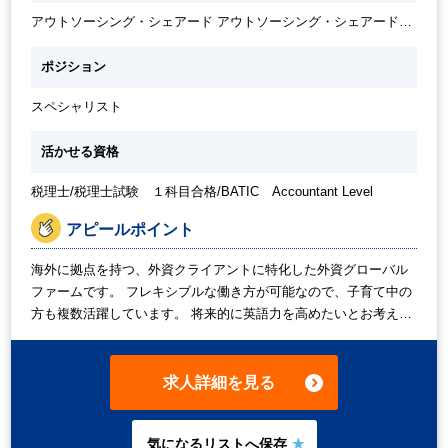
務等
アウトソーシング・シェアード アウトソーシング・シェアードサ
ービス
ポジション
スペシャリスト
活かせる資格
税理士/税理士試験 １科目合格/BATIC Accountant Level
アピールポイント
海外に拠点を持つ、外資クライアントに特化した外資グローバル
ファームです。 フレキシブルな働き方が可能なので、子育て中の
方も複数活躍しています。 将来的に英語力を高めたいとお考えの
税理士または科目合格者の方にお勧めの求人です。 また、国際税
務を学んでいきたいという意欲がある方も大歓迎です！ 時給は
1,900円からご経験、ご希望に応じて判断致します。 正社員化を
求人詳細を見る
お考えの方はその旨をお伝え下さい。実績も複数ございます。