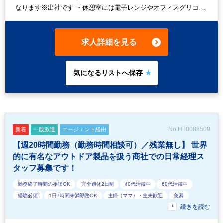
なります※出社です ・休憩室には電子レンジやオフィスグリコ、
冷蔵庫等がございます ・駅から歩いて徒歩7分程になります。
求人詳細を見る
No.HT0088509
新着
一般派遣
エージェント経由
【週20時間勤務（勤務時間相談可）／残業無し】 世界
的に有名なアウトドア製品を扱う商社での日常経理ス
タッフ募集です！
勤務終了時間の相談OK
完全週休2日制
40代活躍中
60代活躍中
経験必須
1日7時間未満勤務OK
主婦（ママ）・主夫歓迎
急募
続きを読む
16時以前退社OK
業界知識・専門用語等のOJT
残業なし
オフィスカジュアルOK
50代活躍中
ルーティンワークがメイン