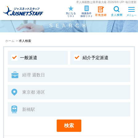
求人掲載数は業界最大級 2026/8/8 UP! 毎日更新
気になる
検索条件
リスト
保存リスト
SEARCH
ホーム
>
求人検索
一般派遣
紹介予定派遣
検索