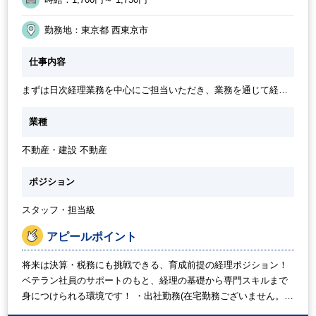
勤務地：東京都 西東京市
仕事内容
まずは日次経理業務を中心にご担当いただき、業務を通じて経理
実務を習得していただきます。 将来においては通常業務に関連す
る決算業務をお任せしたいと考えております。 ベテラン派遣スタ
業種
ッフや社員が丁寧にOJTを行いますので、安心して業務に取り組
んでいただける環境です！ ■初めにメインでお願いを想定してい
不動産・建設 不動産
る業務 ・通常業務一式(支払請求処理、入金処理、固定資産管理
等) ■習熟度に応じて、将来的にお願いしたい業務 ・子会社管理
・法人税 税務申告書の作成(別表４、別表５の入力、その他関連
ポジション
資料の作成) ・親会社への月次報告資料作成
スタッフ・担当級
アピールポイント
将来は決算・税務にも挑戦できる、育成前提の経理ポジション！
ベテラン社員のサポートのもと、経理の基礎から専門スキルまで
身につけられる環境です！ ・出社勤務(在宅勤務ございません。)
いただける方を募集しています。 ・効率的に仕事を進める為、随