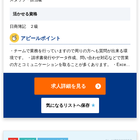
活かせる資格
日商簿記 ２級
アピールポイント
・チームで業務を行っていますので周りの方へも質問が出来る環
境です。 ・請求書発行やデータ作成、問い合わせ対応などで営業
の方とコミュニケーションを取ることが多くあります。 ・Excel
のVLOOKUPの使用経験ある方は生かせます！ ・月の半ばに業務
量が多少多くなりますが、残業は月平均5時間未満を予定しており
ワークライフバランスは取りやすい環境です。 ・働き方は週3日
求人詳細を見る
×1日5時間から週5日フルタイムまで、お気軽にご相談ください。
・服装自由！ウォーターサーバー、休憩室あり。自転車通勤も可
能です。