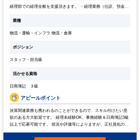
経理部での経理全般を支援頂きます。 ・経理業務（仕訳、預金管
理、出納管理、売掛金・買掛金管理、会計システム対応など） ・
月次・年次決算
業種
物流・運輸・インフラ 物流・倉庫
ポジション
スタッフ・担当級
活かせる資格
日商簿記 ３級
アピールポイント
決算関連業務も携われるのことができるので、スキル付けたい意
欲のある方大歓迎です。 経理未経験OK、事務経験＆日商簿記3級
以上で応募可能です。 状況や評価等によりますが、正社員化の可
能性もございます。 基本週5フルタイムを想定しておりますが、
多少の時短勤務であれば相談可能です。