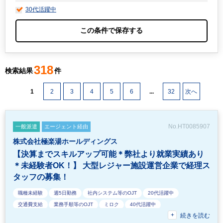
30代活躍中
318
検索結果
件
1
2
3
4
5
6
...
32
次へ
No.HT0085907
一般派遣
エージェント経由
株式会社極楽湯ホールディングス
【決算までスキルアップ可能＊弊社より就業実績あり
＊未経験者OK！】 大型レジャー施設運営企業で経理ス
タッフの募集！
職種未経験
週5日勤務
社内システム等のOJT
20代活躍中
交通費支給
業務手順等のOJT
ミロク
40代活躍中
続きを読む
EXCELのスキルが活かせる
30代活躍中
駅から徒歩5分以内