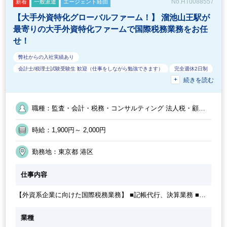
No.HT0088557
新着
一般派遣
エージェント経由
【大手外資特化グローバルファーム！】 溜池山王駅が
最寄りの大手外資特化ファームで国際税務業務をお任
せ！
弊社からの入社実績あり
会計士/税理士試験受験生 歓迎（仕事をしながら勉強できます）
完全週休2日制
続きを読む
40代活躍中
EXCELのスキルが活かせる
60代活躍中
経験必須
主婦（ママ）・主夫歓迎
ベンチャー企業
業界知識・専門用語等のOJT
電話応対なし
外国人がいるグローバルなオフィス
フルタイム
職種：監査・会計・税務・コンサルティング 法人税・顧問
ブランクOK
オフィスカジュアルOK
休憩室あり
50代活躍中
業務（税務） ／ 監査・会計・税務・コンサルティング 国際
税務（税務） ／ 監査・会計・税務・コンサルティング アウ
駅直結
派遣スタッフ活躍中
外資系企業
ルーティンワークがメイン
時給：1,900円～ 2,000円
トソーシング・記帳代行
20代活躍中
業界大手企業
パーテーション区切りあり
駅から徒歩5分以内
オフィスが禁煙
英語力を活かす
勤務地：東京都 港区
カジュアル（デニム）OK
週5日勤務
社内システム等のOJT
経理主担当
仕事内容
交通費支給
業務手順等のOJT
30代活躍中
社員登用実績あり
【外資系企業に向けた国際税務業務】 ■記帳代行、決算業務 ■税
務申告書作成または作成補助 ■レポーティング ■ストックオプシ
ョンの調整 ■各種税務アドバイザリー業務（国内税務及び国際税
業種
務） ■パートナー、マネージャーのサポート ■その他付随する業