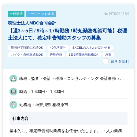
No.HT0084184
一般派遣
エージェント経由
税理士法人MBC合同会計
【週3～5日 / 9時～17時勤務 / 時短勤務相談可能】税理
士法人にて、確定申告補助スタッフの募集
勤務終了時間の相談OK
40代活躍中
EXCELのスキルが活かせる
バイク・自転車通勤OK
経験必須
1日7時間未満勤務OK
急募
続きを読む
業界知識・専門用語等のOJT
残業なし
教育環境が充実
フルタイム
オフィスカジュアルOK
休憩室あり
50代活躍中
ルーティンワークがメイン
10時以降出社OK
時短OK
20代活躍中
職種：監査・会計・税務・コンサルティング 会計事務（ア
週4日勤務
ミロク
週数日OK（出勤日数相談可能）
オフィスが禁煙
シスタント業務） ／ 監査・会計・税務・コンサルティング
アウトソーシング・記帳代行
定時早め
英語力不要
土日祝休み
週5日勤務
時給：1,600円～ 1,800円
勤務開始時間の相談OK
社内システム等のOJT
交通費支給
業務手順等のOJT
時短勤務の相談OK
30代活躍中
週3日からOK
勤務地：神奈川県 相模原市
朝遅め
仕事内容
基本的に、確定申告補助業務をお任せいたします。 ・入力業務 ・
確定申告書作成補助業務 ・不動産所得の申告書作成補助業務 等