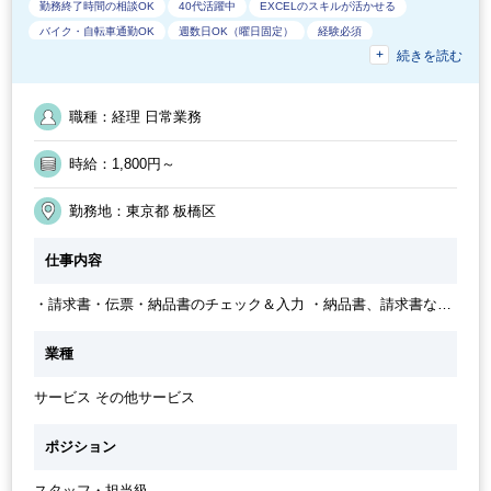
勤務終了時間の相談OK
40代活躍中
EXCELのスキルが活かせる
バイク・自転車通勤OK
週数日OK（曜日固定）
経験必須
続きを読む
主婦（ママ）・主夫歓迎
急募
業界知識・専門用語等のOJT
ブランクOK
フルタイム
オフィスカジュアルOK
休憩室あり
派遣スタッフ活躍中
ルーティンワークがメイン
9時30分出社OK
職種：経理 日常業務
ドリンクサービスあり
10時以降出社OK
時短OK
20代活躍中
週4日勤務
週数日OK（出勤日数相談可能）
残業少なめ
時給：1,800円～
残業月10時間未満
オフィスが分煙
定時早め
英語力不要
土日祝休み
週5日勤務
勤務開始時間の相談OK
社内システム等のOJT
勤務地：東京都 板橋区
交通費支給
業務手順等のOJT
時短勤務の相談OK
30代活躍中
週3日からOK
仕事内容
朝遅め
第二新卒応援
・請求書・伝票・納品書のチェック＆入力 ・納品書、請求書など
の突合確認 ・Excelでの売上データ集計などの加工・取り込み ・
メール対応、電話対応（外線はなく内線のみで10～15件/日程度で
業種
す） ※ご経験のある方は月次決算や年次決算のサポート業務もお
願いする可能性があります。
サービス その他サービス
ポジション
スタッフ・担当級