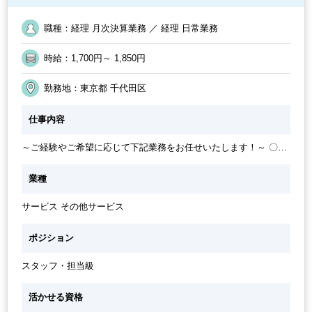
オフィスが禁煙
急募
業界知識・専門用語等のOJT
第二新卒応援
英語力不要
土日祝休み
フルタイム
職種：経理 月次決算業務 ／ 経理 日常業務
時給：1,700円～ 1,850円
勤務地：東京都 千代田区
仕事内容
～ご経験やご希望に応じて下記業務をお任せいたします！～ 〇店
舗の請求書処理、請求書作成、会計処理、伝票入力、月次処理 〇
決算業務、開示業務手続き 〇税理士法人・監査法人対応のアシス
業種
タント 〇庶務（書類管理、コピー、メール、郵送）
サービス その他サービス
ポジション
スタッフ・担当級
活かせる資格