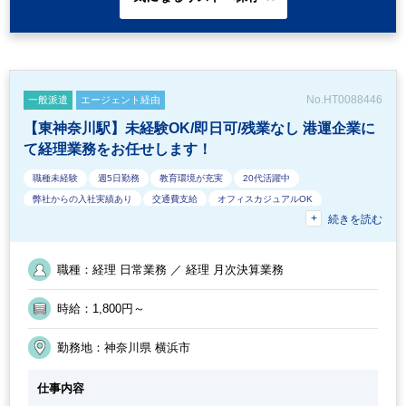
No.HT0088446
一般派遣
エージェント経由
【東神奈川駅】未経験OK/即日可/残業なし 港運企業に
て経理業務をお任せします！
職種未経験
週5日勤務
教育環境が充実
20代活躍中
弊社からの入社実績あり
交通費支給
オフィスカジュアルOK
続きを読む
50代活躍中
40代活躍中
完全週休2日制
30代活躍中
残業少なめ
残業月10時間未満
オフィスが分煙
ルーティンワークがメイン
急募
残業なし
フルタイム
職種：経理 日常業務 ／ 経理 月次決算業務
時給：1,800円～
勤務地：神奈川県 横浜市
仕事内容