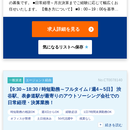
の募集です。 ■日常経理～月次決算までご経験に応じて幅広くお
任せいたします。 【働き方について】 ■9：00～19：00を基準と
して、1日4時間～8時間まで調整が可能です。 ■月初３営業日～10
営業日までは1日7時間以上の勤務を希望しております。 ■月中は
週2～3程度、1日4時間程度を想定しております。 ■月間稼働時間
求人詳細を見る
は80時間程度を想定しております。 【テレワークについて】 ■基
本的には出社となりますが、状況に応じて1日程度リモート可能で
す。
No.CT0078140
一般派遣
エージェント経由
【9:30～18:30 / 時短勤務～フルタイム / 週4～5日】 渋
谷駅、表参道駅が最寄りのアウトソーシング会社での
日常経理・決算業務！
時短勤務の相談OK
週3日からOK
経験必須
1日7時間未満勤務OK
オフィスが禁煙
土日祝休み
50代活躍中
残業なし
続きを読む
ルーティンワークがメイン
朝遅め
フルタイム