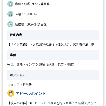
勤務開始時間の相談OK
ルーティンワークがメイン
勤務終了時間の相談OK
職種：経理 月次決算業務
朝遅め
月初・月末メインの勤務
時給：1,900円～
勤務地：東京都 渋谷区
仕事内容
【メイン業務】 ・月次決算の遂行（仕訳入力、試算表作成、勘定
照合） ・債権・債務管理（振込データ作成、入金消込、請求書発
行） ・経費精算（従業員提出分のチェック・支払い） 【その他】
業種
・日次現預金管理（残高確認、ネットバンキング操作） ・証憑整
理（請求書・領収書のファイリング、電子保存対応） ・監査・税
物流・運輸・インフラ 運輸（鉄道・航空・海運）
務資料の準備（指示に基づくデータ抽出） システム：
freee,Googleスプレッドシート
ポジション
スタッフ・担当級
アピールポイント
【求人の内容】 ■ドローンビジネスを行う企業にて経理スタッフ