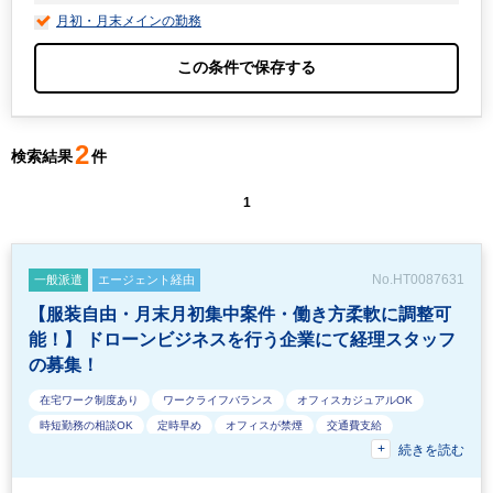
月初・月末メインの勤務
2
検索結果
件
1
No.HT0087631
一般派遣
エージェント経由
【服装自由・月末月初集中案件・働き方柔軟に調整可
能！】 ドローンビジネスを行う企業にて経理スタッフ
の募集！
在宅ワーク制度あり
ワークライフバランス
オフィスカジュアルOK
時短勤務の相談OK
定時早め
オフィスが禁煙
交通費支給
続きを読む
駅から徒歩5分以内
土日祝休み
40代活躍中
週数日OK（出勤日数相談可能）
EXCELのスキルが活かせる