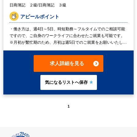
日商簿記 ２級/日商簿記 ３級
アピールポイント
・働き方は、週4日～5日、時短勤務～フルタイムでのご相談可能
ですので、ご自身のワークライフに合わせたご就業も可能です。
※月初が繫忙期のため、月初は週5日でのご就業をお願いいたしま
すが、月中、月末は週3日や4日でのご相談が可能となりますの
で、まずは働き方からご相談ください。（月初の時短勤務可能）
・会計ソフトはPCAとマネーフォワードをメインでご使用してお
求人詳細を見る
ります。 ・昼食は持ち込み可能、外食をするにも飲食店やコンビ
ニが近くにございますので、ご安心ください。
1