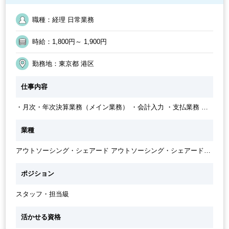
主婦（ママ）・主夫歓迎
定時早め
週5日勤務
駅から徒歩5分以内
40代活躍中
9時30分出社OK
勤務開始時間の相談OK
週4日勤務
職種：経理 日常業務
弊社からの入社実績あり
オフィスカジュアルOK
交通費支給
PCA
週数日OK（出勤日数相談可能）
勤務終了時間の相談OK
時給：1,800円～ 1,900円
月初・月末メインの勤務
英語力不要
勤務地：東京都 港区
仕事内容
・月次・年次決算業務（メイン業務） ・会計入力 ・支払業務 ・
入金業務 ・請求書発行 ・事務業務（ファイリング、電話応対）
業種
アウトソーシング・シェアード アウトソーシング・シェアードサ
ービス
ポジション
スタッフ・担当級
活かせる資格