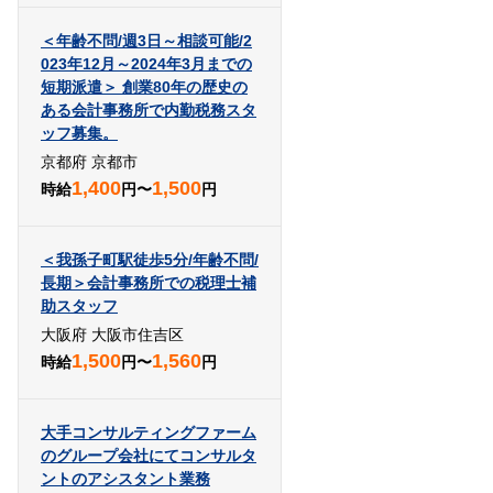
＜年齢不問/週3日～相談可能/2
023年12月～2024年3月までの
短期派遣＞ 創業80年の歴史の
ある会計事務所で内勤税務スタ
ッフ募集。
京都府 京都市
1,400
1,500
時給
円〜
円
＜我孫子町駅徒歩5分/年齢不問/
長期＞会計事務所での税理士補
助スタッフ
大阪府 大阪市住吉区
1,500
1,560
時給
円〜
円
大手コンサルティングファーム
のグループ会社にてコンサルタ
ントのアシスタント業務