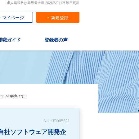
求人掲載数は業界最大級 2026/8/9 UP! 毎日更新
マイページ
新規登録
理職ガイド
登録者の声
タッフの募集です！
No.HT0085331
自社ソフトウェア開発企