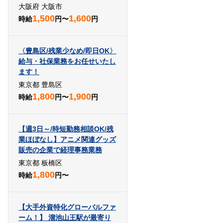
大阪府 大阪市
1,500
1,600
時給
円〜
円
〈豊島区/残業少なめ/即日OK〉
給与・社保業務をお任せいたし
ます！
東京都 豊島区
1,800
1,900
時給
円〜
円
【週3日～/時短勤務相談OK/残
業ほぼなし】アニメ関連グッズ
販売の企業で経理事務業務
東京都 板橋区
1,800
時給
円〜
【大手外資特化グローバルファ
ーム！】 溜池山王駅が最寄り