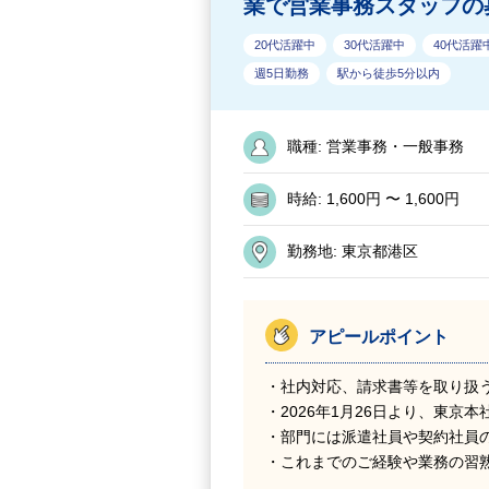
業で営業事務スタッフの
20代活躍中
30代活躍中
40代活躍
週5日勤務
駅から徒歩5分以内
職種:
営業事務・一般事務
時給:
1,600円 〜 1,600円
勤務地:
東京都港区
アピールポイント
・社内対応、請求書等を取り扱
・2026年1月26日より、東京
・部門には派遣社員や契約社員
・これまでのご経験や業務の習