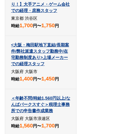
り！】大手アニメ・ゲーム会社
での経理・庶務スタッフ
東京都 渋谷区
1,700
1,750
時給
円〜
円
<大阪・梅田駅地下直結/長期案
件/弊社派遣スタッフ勤務中/在
宅勤務制度あり>上場メーカー
での経理スタッフ
大阪府 大阪市
1,400
1,450
時給
円〜
円
＜年齢不問/時給1,560円以上/な
んばパークスすぐ＞税理士事務
所での申告書作成業務
大阪府 大阪市浪速区
1,560
1,700
時給
円〜
円