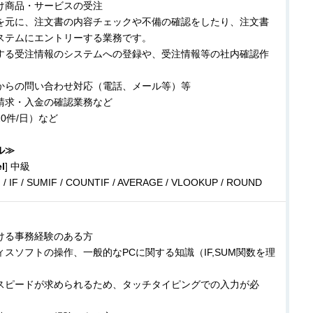
け商品・サービスの受注
元に、注文書の内容チェックや不備の確認をしたり、注文書
ステムにエントリーする業務です。
る受注情報のシステムへの登録や、受注情報等の社内確認作
からの問い合わせ対応（電話、メール等）等
請求・入金の確認業務など
0件/日）など
ル≫
l
] 中級
/ IF / SUMIF / COUNTIF / AVERAGE / VLOOKUP / ROUND
ける事務経験のある方
スソフトの操作、一般的なPCに関する知識（IF,SUM関数を理
）
スピードが求められるため、タッチタイピングでの入力が必