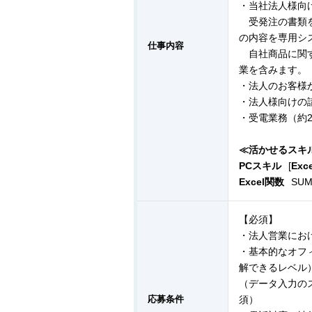
・当社法人様向
受発注の書類を
の内容を専用シ
仕事内容
自社商品に関す
業を含みます。
・法人のお客様
・法人様向けの
・受電業務（約2
≪活かせるスキ
PCスキル
[
Exce
Excel関数
SUM 
【必須】
・法人営業にお
・基本的なオフィ
解できるレベル
（データ入力の
応募条件
須）