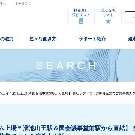
様へ
主要取引先
検索条件
気になる
保存リスト
リスト
の魅力
色々な働き方
サポート紹介
経
SEARCH
ム上場＊溜池山王駅＆国会議事堂前駅から直結】 自社ソフトウェア開発企業で営業事務ス
ム上場＊溜池山王駅＆国会議事堂前駅から直結】 