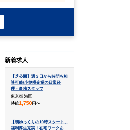
新着求人
【芝公園】週３日から時間も相
談可能/小規模企業の日常経
理・事務スタッフ
東京都 港区
1,750
時給
円〜
【朝ゆっくりの10時スタート、
福利厚生充実！在宅ワークあ