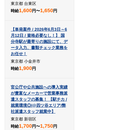
東京都 台東区
1,600
1,650
時給
円〜
円
【単発案件 / 2026年6月3日～6
月12日 / 資格必要なし！】 国
分寺駅が最寄りの施設にて、デ
ータ入力、書類チェック業務を
お任せ！
東京都 小金井市
1,900
時給
円
官公庁や公共施設への導入実績
が豊富なメーカーで営業事務派
遣スタッフの募集！ 【駅チカ /
就業環境◎/@四ツ谷エリア/弊
社派遣スタッフ就業中】
東京都 新宿区
1,700
1,750
時給
円〜
円