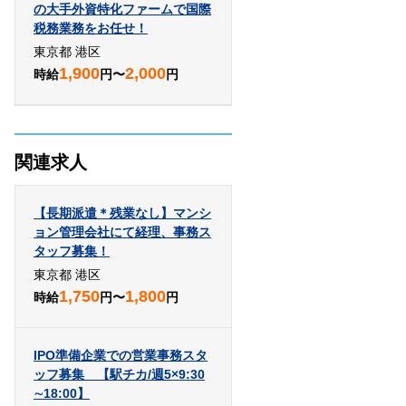
の大手外資特化ファームで国際
税務業務をお任せ！
東京都 港区
1,900
2,000
時給
円〜
円
関連求人
【長期派遣＊残業なし】マンシ
ョン管理会社にて経理、事務ス
タッフ募集！
東京都 港区
1,750
1,800
時給
円〜
円
IPO準備企業での営業事務スタ
ッフ募集 【駅チカ/週5×9:30
∼18:00】