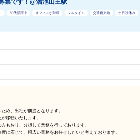
募集です！@溜池山王駅
中
50代活躍中
オフィスが禁煙
フルタイム
交通費支給
土日祝休み
うため、出社が前提となります。
本社が移転いたします。
の方もおり、分担して業務を行っております。
熟度に応じて、幅広い業務をお任せしたいと考えております。