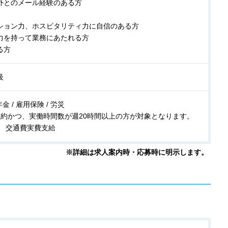
外とのメール経験のある方
ション力、ホスピタリティ力に自信のある方
力を持って業務にあたれる方
る方
級
金 / 雇用保険 / 労災
契約かつ、実働時間数が週20時間以上の方が対象となります。
】 交通費実費支給
※詳細は求人案内時・応募時に明示します。