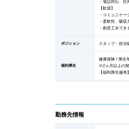
・電話対応、社
【歓迎】
・コミュニケー
・柔軟性、吸収
・創意工夫でき
ポジション
スタッフ・担当
健康保険 / 厚生年
福利厚生
※2ヵ月以上の
【福利厚生備考
勤務先情報