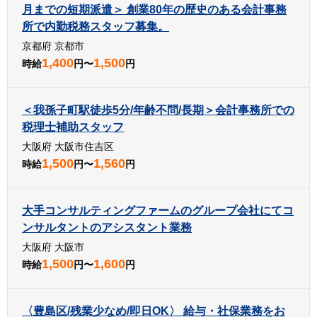
月までの短期派遣＞ 創業80年の歴史のある会計事務
所で内勤税務スタッフ募集。
京都府 京都市
1,400
1,500
時給
円〜
円
＜我孫子町駅徒歩5分/年齢不問/長期＞会計事務所での
税理士補助スタッフ
大阪府 大阪市住吉区
1,500
1,560
時給
円〜
円
大手コンサルティングファームのグループ会社にてコ
ンサルタントのアシスタント業務
大阪府 大阪市
1,500
1,600
時給
円〜
円
〈豊島区/残業少なめ/即日OK〉 給与・社保業務をお