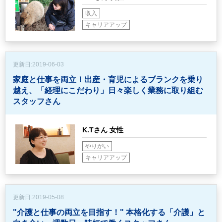
収入
キャリアアップ
更新日:
2019-06-03
家庭と仕事を両立！出産・育児によるブランクを乗り
越え、
「経理にこだわり」日々楽しく業務に取り組む
スタッフさん
K.Tさん 女性
やりがい
キャリアアップ
更新日:
2019-05-08
"介護と仕事の両立を目指す！"
本格化する「介護」と