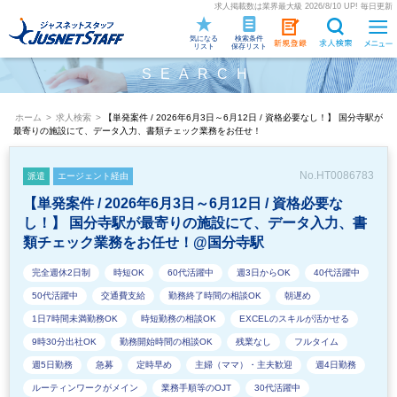
求人掲載数は業界最大級 2026/8/10 UP! 毎日更新
気になる
検索条件
リスト
保存リスト
SEARCH
ホーム
>
求人検索
>
【単発案件 / 2026年6月3日～6月12日 / 資格必要なし！】 国分寺駅が
最寄りの施設にて、データ入力、書類チェック業務をお任せ！
No.HT0086783
派遣
エージェント経由
【単発案件 / 2026年6月3日～6月12日 / 資格必要な
し！】 国分寺駅が最寄りの施設にて、データ入力、書
類チェック業務をお任せ！@国分寺駅
完全週休2日制
時短OK
60代活躍中
週3日からOK
40代活躍中
50代活躍中
交通費支給
勤務終了時間の相談OK
朝遅め
1日7時間未満勤務OK
時短勤務の相談OK
EXCELのスキルが活かせる
9時30分出社OK
勤務開始時間の相談OK
残業なし
フルタイム
週5日勤務
急募
定時早め
主婦（ママ）・主夫歓迎
週4日勤務
ルーティンワークがメイン
業務手順等のOJT
30代活躍中