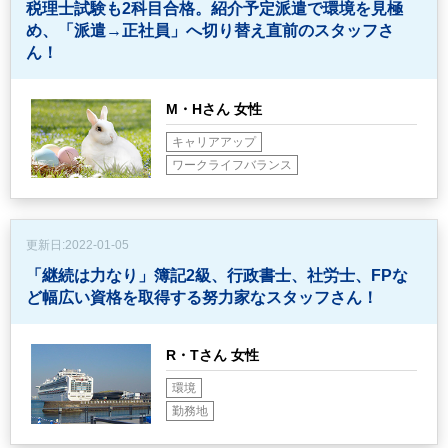
税理士試験も2科目合格。紹介予定派遣で環境を見極
め、
「派遣→正社員」へ切り替え直前のスタッフさ
ん！
M・Hさん 女性
キャリアアップ
ワークライフバランス
更新日:
2022-01-05
「継続は力なり」簿記2級、行政書士、社労士、FPな
ど
幅広い資格を取得する努力家なスタッフさん！
R・Tさん 女性
環境
勤務地