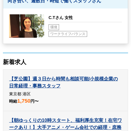
向き合い、週数日・時短で働くスタッフさん
C.Tさん 女性
環境
ワークライフバランス
新着求人
【芝公園】週３日から時間も相談可能/小規模企業の
日常経理・事務スタッフ
東京都 港区
1,750
時給
円〜
【朝ゆっくりの10時スタート、福利厚生充実！在宅ワ
ークあり！】大手アニメ・ゲーム会社での経理・庶務