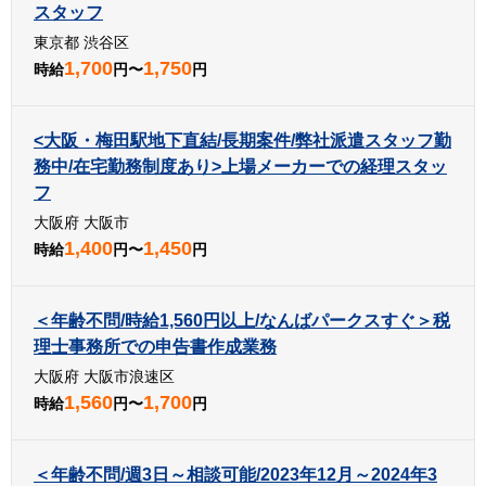
スタッフ
東京都 渋谷区
1,700
1,750
時給
円〜
円
<大阪・梅田駅地下直結/長期案件/弊社派遣スタッフ勤
務中/在宅勤務制度あり>上場メーカーでの経理スタッ
フ
大阪府 大阪市
1,400
1,450
時給
円〜
円
＜年齢不問/時給1,560円以上/なんばパークスすぐ＞税
理士事務所での申告書作成業務
大阪府 大阪市浪速区
1,560
1,700
時給
円〜
円
＜年齢不問/週3日～相談可能/2023年12月～2024年3