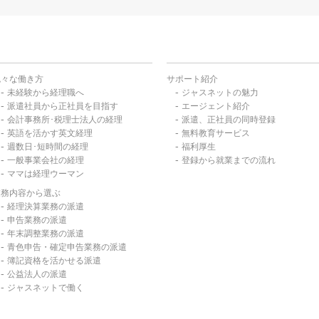
色々な働き方
サポート紹介
未経験から経理職へ
ジャスネットの魅力
派遣社員から正社員を目指す
エージェント紹介
会計事務所･税理士法人の経理
派遣、正社員の同時登録
英語を活かす英文経理
無料教育サービス
週数日･短時間の経理
福利厚生
一般事業会社の経理
登録から就業までの流れ
ママは経理ウーマン
業務内容から選ぶ
経理決算業務の派遣
申告業務の派遣
年末調整業務の派遣
青色申告・確定申告業務の派遣
簿記資格を活かせる派遣
公益法人の派遣
ジャスネットで働く