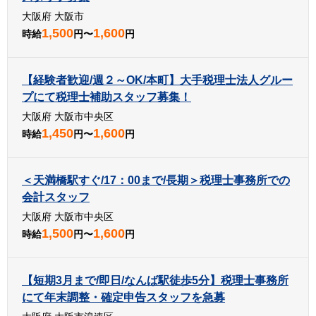
大阪府 大阪市
1,500
1,600
時給
円〜
円
【経験者歓迎/週２～OK/本町】大手税理士法人グルー
プにて税理士補助スタッフ募集！
大阪府 大阪市中央区
1,450
1,600
時給
円〜
円
＜天満橋駅すぐ/17：00まで/長期＞税理士事務所での
会計スタッフ
大阪府 大阪市中央区
1,500
1,600
時給
円〜
円
【短期3月まで/即日/なんば駅徒歩5分】税理士事務所
にて年末調整・確定申告スタッフを急募