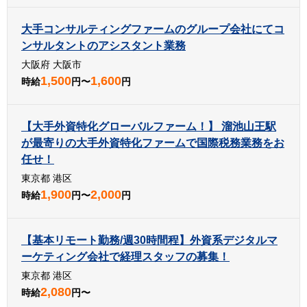
大手コンサルティングファームのグループ会社にてコ
ンサルタントのアシスタント業務
大阪府 大阪市
1,500
1,600
時給
円〜
円
【大手外資特化グローバルファーム！】 溜池山王駅
が最寄りの大手外資特化ファームで国際税務業務をお
任せ！
東京都 港区
1,900
2,000
時給
円〜
円
【基本リモート勤務/週30時間程】外資系デジタルマ
ーケティング会社で経理スタッフの募集！
東京都 港区
2,080
時給
円〜