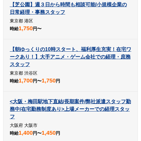
【芝公園】週３日から時間も相談可能/小規模企業の
日常経理・事務スタッフ
東京都 港区
1,750
時給
円〜
【朝ゆっくりの10時スタート、福利厚生充実！在宅ワ
ークあり！】大手アニメ・ゲーム会社での経理・庶務
スタッフ
東京都 渋谷区
1,700
1,750
時給
円〜
円
<大阪・梅田駅地下直結/長期案件/弊社派遣スタッフ勤
務中/在宅勤務制度あり>上場メーカーでの経理スタッ
フ
大阪府 大阪市
1,400
1,450
時給
円〜
円