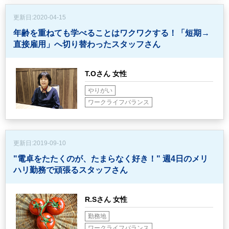
更新日:
2020-04-15
年齢を重ねても学べることはワクワクする！
「短期→
直接雇用」へ切り替わったスタッフさん
T.Oさん 女性
やりがい
ワークライフバランス
更新日:
2019-09-10
"電卓をたたくのが、たまらなく好き！"
週4日のメリ
ハリ勤務で頑張るスタッフさん
R.Sさん 女性
勤務地
ワークライフバランス