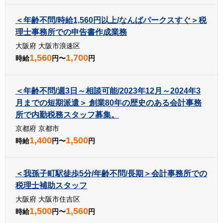
＜年齢不問/時給1,560円以上/なんばパークスすぐ＞税
理士事務所での申告書作成業務
大阪府 大阪市浪速区
1,560
1,700
時給
円〜
円
＜年齢不問/週3日～相談可能/2023年12月～2024年3
月までの短期派遣＞ 創業80年の歴史のある会計事務
所で内勤税務スタッフ募集。
京都府 京都市
1,400
1,500
時給
円〜
円
＜我孫子町駅徒歩5分/年齢不問/長期＞会計事務所での
税理士補助スタッフ
大阪府 大阪市住吉区
1,500
1,560
時給
円〜
円