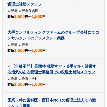
税理士補助スタッフ
大阪府 大阪市住吉区
1,500
1,560
時給
円〜
円
大手コンサルティングファームのグループ会社にてコ
ンサルタントのアシスタント業務
大阪府 大阪市
1,500
1,600
時給
円〜
円
＜【年齢不問】長期/本町駅すぐ＞若手が多く活躍す
る活気のある税理士事務所での税理士補助スタッフ
大阪府 大阪市中央区
1,500
1,600
時給
円〜
円
医業（特に歯科医）西日本No.1の税理士法人で内勤
スタッフ募集