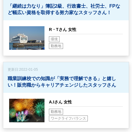
「継続は力なり」簿記2級、行政書士、社労士、FPな
ど
幅広い資格を取得する努力家なスタッフさん！
R・Tさん 女性
環境
勤務地
更新日:
2022-01-05
職業訓練校での知識が「実務で理解できる」と嬉し
い！
販売職からキャリアチェンジしたスタッフさん
A.Iさん 女性
勤務地
ワークライフバランス