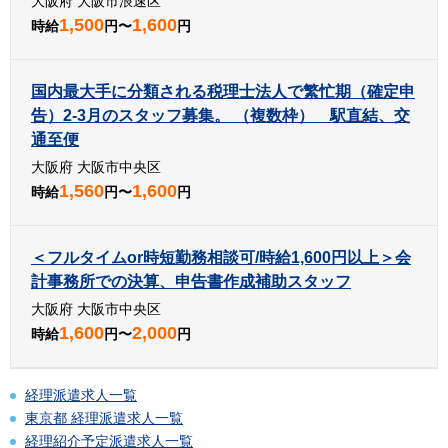
大阪府 大阪市浪速区
1,500
1,600
時給
円〜
円
国内最大手に分類される税理士法人で繁忙期（確定申
告）2-3月のスタッフ募集。 （複数枠） 駅直結、交
通至便
大阪府 大阪市中央区
1,560
1,600
時給
円〜
円
＜フルタイムor時短勤務相談可/時給1,600円以上＞会
計事務所での決算、申告書作成補助スタッフ
大阪府 大阪市中央区
1,600
2,000
時給
円〜
円
経理派遣求人一覧
東京都 経理派遣求人一覧
経理紹介予定派遣求人一覧