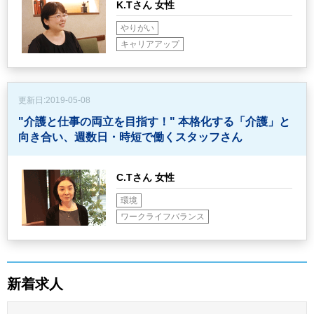
K.Tさん 女性
やりがい
キャリアアップ
更新日:
2019-05-08
"介護と仕事の両立を目指す！"
本格化する「介護」と
向き合い、週数日・時短で働くスタッフさん
C.Tさん 女性
環境
ワークライフバランス
新着求人