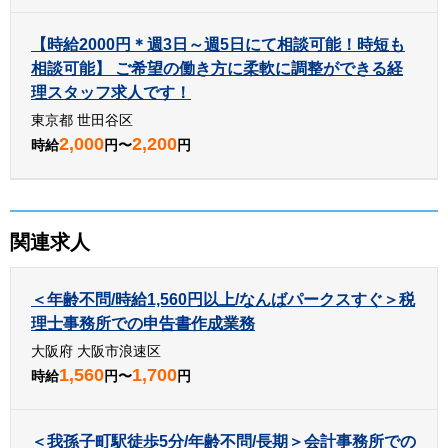
【時給2000円＊週3日～週5日にて相談可能！時短も
相談可能】 ご希望の働き方に柔軟に調整ができる経
理スタッフ求人です！
東京都 世田谷区
2,000
2,200
時給
円〜
円
関連求人
＜年齢不問/時給1,560円以上/なんばパークスすぐ＞税
理士事務所での申告書作成業務
大阪府 大阪市浪速区
1,560
1,700
時給
円〜
円
＜我孫子町駅徒歩5分/年齢不問/長期＞会計事務所での