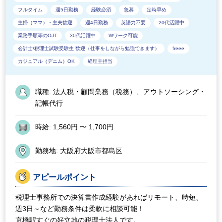
フルタイム
週5日勤務
経験必須
急募
定時早め
主婦（ママ）・主夫歓迎
週4日勤務
英語力不要
20代活躍中
業務手順等のOJT
30代活躍中
Wワーク可能
会計士/税理士試験受験生 歓迎（仕事をしながら勉強できます）
freee
カジュアル（デニム）OK
経理主担当
職種:
法人税・顧問業務（税務）、アウトソーシング・
記帳代行
時給:
1,560円 〜 1,700円
勤務地:
大阪府大阪市都島区
アピールポイント
税理士事務所での決算書作成経験があればリモート、時短、
週3日～など勤務条件は柔軟に相談可能！
京橋駅すぐの好立地の税理士法人です。