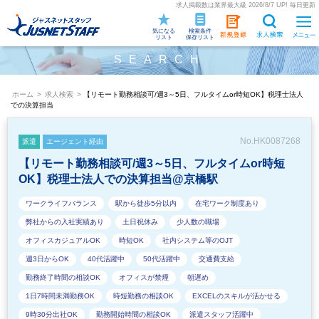
求人掲載数は業界最大級 2026/8/7 UP! 毎日更新
気になる
検索条件
リスト
保存リスト
SEARCH
ホーム
>
求人検索
>
【リモート勤務相談可/週3～5日、フルタイムor時短OK】税理士法人
での決算担当
No.HK0087268
派遣
エージェント経由
【リモート勤務相談可/週3～5日、フルタイムor時短
OK】税理士法人での決算担当@京橋駅
ワークライフバランス
駅から徒歩5分以内
在宅ワーク制度あり
弊社からの入社実績あり
土日祝休み
少人数の職場
オフィスカジュアルOK
時短OK
社内システム等のOJT
週3日からOK
40代活躍中
50代活躍中
交通費支給
勤務終了時間の相談OK
オフィスが禁煙
朝遅め
1日7時間未満勤務OK
時短勤務の相談OK
EXCELのスキルが活かせる
9時30分出社OK
勤務開始時間の相談OK
派遣スタッフ活躍中