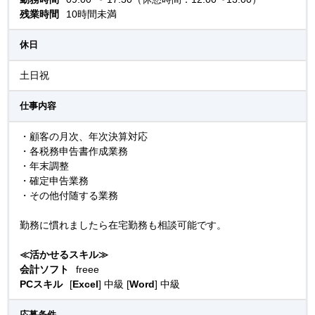
残業時間
10時間未満
休日
土日祝
仕事内容
・顧客の月次、年次決算対応
・各税務申告書作成業務
・年末調整
・確定申告業務
・その他付随する業務
勤務に慣れましたら在宅勤務も相談可能です。
≪活かせるスキル≫
会計ソフト
freee
PCスキル
[
Excel
] 中級 [
Word
] 中級
応募条件