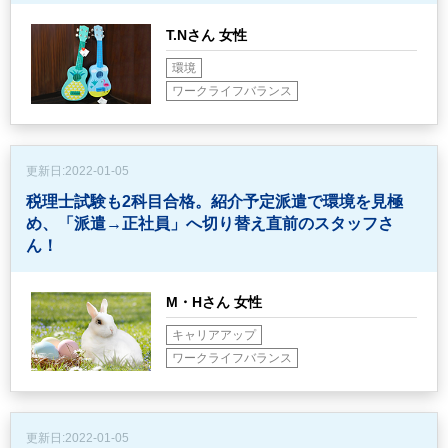
T.Nさん 女性
環境
ワークライフバランス
更新日:
2022-01-05
税理士試験も2科目合格。紹介予定派遣で環境を見極
め、
「派遣→正社員」へ切り替え直前のスタッフさ
ん！
M・Hさん 女性
キャリアアップ
ワークライフバランス
更新日:
2022-01-05