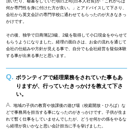
頂いたり、秘書をしていた頃の上司(日本人社長)が「これからは
何か専門性を身に付けた方が良い。」とアドバイスして下さり、
会社から英文会計の専門学校に通わせてもらったのが大きなきっ
かけです。
その後、独学で日商簿記3級、2級を取得して小口現金をやらせて
もらうようになりました。経理の面白さは、お金の流れを通じて
会社の仕組みや方針が見える事で、自分でも会社経営を疑似体験
する事が出来る事だと思います。
Q.
ボランティアで経理業務をされていた事もあ
りますが、行っていたきっかけを教えて下さ
い。
A.
地域の子供の教育や放課後の遊び場（校庭開放・ひろば）な
どで事務局を担当する事になったのがきっかけです。子供が生ま
れて暫く仕事をしていませんでしたが、どうせ何かの係をやるな
ら経理が良いかなと思い会計担当に手を挙げました。