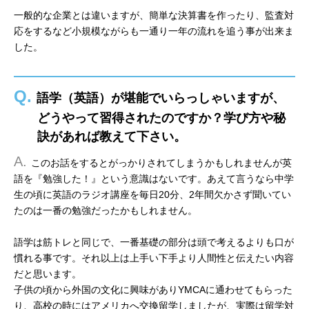
一般的な企業とは違いますが、簡単な決算書を作ったり、監査対
応をするなど小規模ながらも一通り一年の流れを追う事が出来ま
した。
Q.
語学（英語）が堪能でいらっしゃいますが、
どうやって習得されたのですか？学び方や秘
訣があれば教えて下さい。
A.
このお話をするとがっかりされてしまうかもしれませんが英
語を『勉強した！』という意識はないです。あえて言うなら中学
生の頃に英語のラジオ講座を毎日20分、2年間欠かさず聞いてい
たのは一番の勉強だったかもしれません。
語学は筋トレと同じで、一番基礎の部分は頭で考えるよりも口が
慣れる事です。それ以上は上手い下手より人間性と伝えたい内容
だと思います。
子供の頃から外国の文化に興味がありYMCAに通わせてもらった
り、高校の時にはアメリカへ交換留学しましたが、実際は留学対