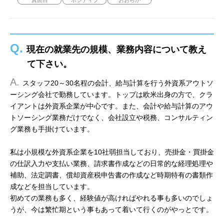
真面目
ポジティブ
おおらか
Q.
現在の就業先の規模、業務内容について教え
て下さい。
A.
スタッフ20～30名程の会計、給与計算を行う外資系アウトソ
ーシング会社で勤務しています。トップは欧米出身の方で、クラ
イアントは外資系企業が中心です。また、会計や給与計算のアウ
トソーシング業務だけでなく、会社設立や税務、コンサルティン
グ業務も手掛けています。
私は小規模な外資系企業を10社弱担当しており、売掛金・買掛金
の仕訳入力や支払い業務、請求書作成などの日常的な経理処理や
補助、法定調書、償却資産税申告書の作成など時期特有の書類作
成などを担当しています。
初めての業務も多く、経験値が高ければやれる事も多いのでしょ
うが、今は繁忙期という事もあって着いて行くのがやっとです。