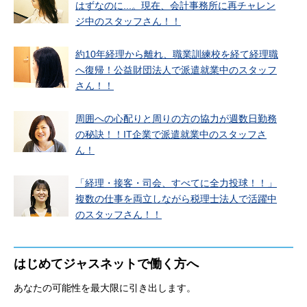
はずなのに...。現在、会計事務所に再チャレン
ジ中のスタッフさん！！
約10年経理から離れ、職業訓練校を経て経理職
へ復帰！公益財団法人で派遣就業中のスタッフ
さん！！
周囲への心配りと周りの方の協力が週数日勤務
の秘訣！！IT企業で派遣就業中のスタッフさ
ん！
「経理・接客・司会、すべてに全力投球！！」
複数の仕事を両立しながら税理士法人で活躍中
のスタッフさん！！
はじめてジャスネットで働く方へ
あなたの可能性を最大限に引き出します。