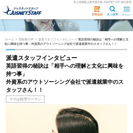
求人掲載数は業界最大級 2026/8/7 UP! 毎日更新
VOICE
ホーム
>
登録者の声
>
派遣スタッフインタビュー
>
英語習得の秘訣は「相手への理解と文
化に興味を持つ事」外資系のアウトソーシング会社で派遣就業中のスタッフさん！！
派遣スタッフインタビュー
英語習得の秘訣は「相手への理解と文化に興味を
持つ事」
外資系のアウトソーシング会社で派遣就業中のス
タッフさん！！
ママは経理ウーマン