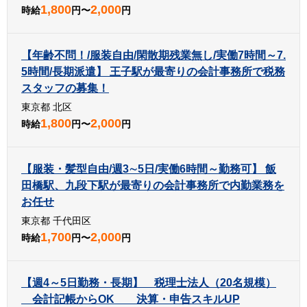
1,800
2,000
時給
円〜
円
【年齢不問！/服装自由/閑散期残業無し/実働7時間～7.
5時間/長期派遣】 王子駅が最寄りの会計事務所で税務
スタッフの募集！
東京都 北区
1,800
2,000
時給
円〜
円
【服装・髪型自由/週3∼5日/実働6時間～勤務可】 飯
田橋駅、九段下駅が最寄りの会計事務所で内勤業務を
お任せ
東京都 千代田区
1,700
2,000
時給
円〜
円
【週4～5日勤務・長期】 税理士法人（20名規模）
会計記帳からOK 決算・申告スキルUP