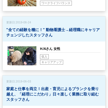
ワークライフバランス
更新日:
2019-06-24
"全ての経験を糧に！"
動物看護士→経理職にキャリア
チェンジしたスタッフさん
H.Nさん 女性
収入
キャリアアップ
更新日:
2019-06-03
家庭と仕事を両立！出産・育児によるブランクを乗り
越え、
「経理にこだわり」日々楽しく業務に取り組む
スタッフさん