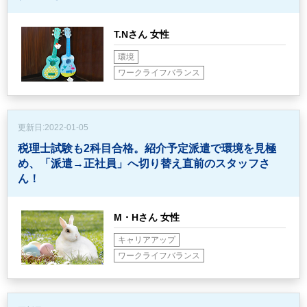
T.Nさん 女性
環境
ワークライフバランス
更新日:
2022-01-05
税理士試験も2科目合格。紹介予定派遣で環境を見極
め、
「派遣→正社員」へ切り替え直前のスタッフさ
ん！
M・Hさん 女性
キャリアアップ
ワークライフバランス