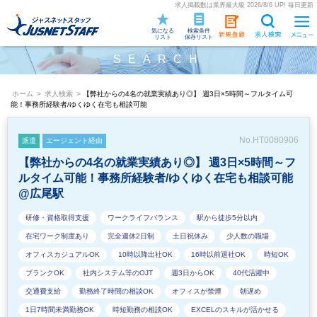
求人掲載数は業界最大級 2026/8/6 UP! 毎日更新
気になる
検索条件
リスト
保存リスト
SEARCH
ホーム
>
求人検索
>
【弊社からの4名の就業実績あり◎】 週3日×5時間～フルタイム可
能！事務所経験者/ゆくゆく在宅も相談可能
No.HT0080906
派遣
エージェント経由
【弊社からの4名の就業実績あり◎】 週3日×5時間～フ
ルタイム可能！事務所経験者/ゆくゆく在宅も相談可能
@広尾駅
研修・資格取得支援
ワークライフバランス
駅から徒歩5分以内
在宅ワーク制度あり
完全週休2日制
土日祝休み
少人数の職場
オフィスカジュアルOK
10時以降出社OK
16時以前退社OK
時短OK
ブランクOK
社内システム等のOJT
週3日からOK
40代活躍中
交通費支給
勤務終了時間の相談OK
オフィスが禁煙
朝遅め
1日7時間未満勤務OK
時短勤務の相談OK
EXCELのスキルが活かせる