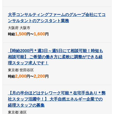
大手コンサルティングファームのグループ会社にてコ
ンサルタントのアシスタント業務
大阪府 大阪市
1,500
1,600
時給
円〜
円
【時給2000円＊週3日～週5日にて相談可能！時短も
相談可能】 ご希望の働き方に柔軟に調整ができる経
理スタッフ求人です！
東京都 世田谷区
2,000
2,200
時給
円〜
円
【月の半分ほどはテレワーク可能＊在宅手当あり＊弊
社スタッフ活躍中！】 大手自然エネルギー企業での
経理スタッフの募集
東京都 港区