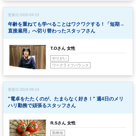
更新日:
2020-04-15
年齢を重ねても学べることはワクワクする！
「短期→
直接雇用」へ切り替わったスタッフさん
T.Oさん 女性
やりがい
ワークライフバランス
更新日:
2019-09-10
"電卓をたたくのが、たまらなく好き！"
週4日のメリ
ハリ勤務で頑張るスタッフさん
R.Sさん 女性
勤務地