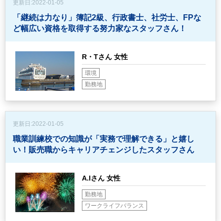
更新日:
2022-01-05
「継続は力なり」簿記2級、行政書士、社労士、FPな
ど
幅広い資格を取得する努力家なスタッフさん！
R・Tさん 女性
環境
勤務地
更新日:
2022-01-05
職業訓練校での知識が「実務で理解できる」と嬉し
い！
販売職からキャリアチェンジしたスタッフさん
A.Iさん 女性
勤務地
ワークライフバランス