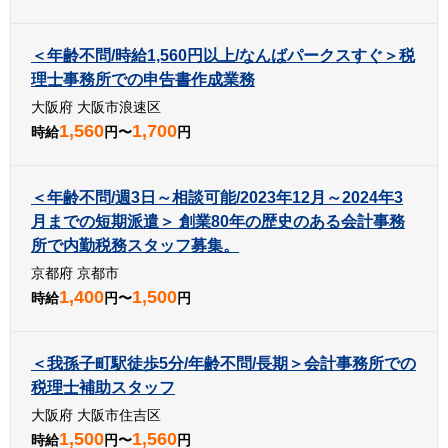
＜年齢不問/時給1,560円以上/なんばパークスすぐ＞税
理士事務所での申告書作成業務
大阪府 大阪市浪速区
1,560
1,700
時給
円〜
円
＜年齢不問/週3日～相談可能/2023年12月～2024年3
月までの短期派遣＞ 創業80年の歴史のある会計事務
所で内勤税務スタッフ募集。
京都府 京都市
1,400
1,500
時給
円〜
円
＜我孫子町駅徒歩5分/年齢不問/長期＞会計事務所での
税理士補助スタッフ
大阪府 大阪市住吉区
1,500
1,560
時給
円〜
円