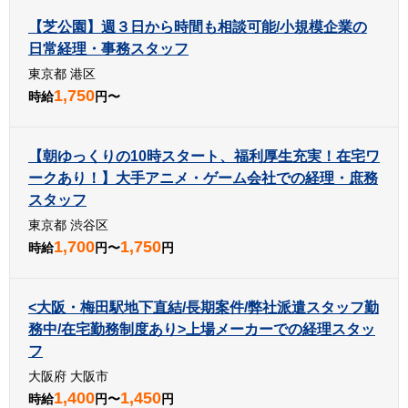
【芝公園】週３日から時間も相談可能/小規模企業の
日常経理・事務スタッフ
東京都 港区
1,750
時給
円〜
【朝ゆっくりの10時スタート、福利厚生充実！在宅ワ
ークあり！】大手アニメ・ゲーム会社での経理・庶務
スタッフ
東京都 渋谷区
1,700
1,750
時給
円〜
円
<大阪・梅田駅地下直結/長期案件/弊社派遣スタッフ勤
務中/在宅勤務制度あり>上場メーカーでの経理スタッ
フ
大阪府 大阪市
1,400
1,450
時給
円〜
円