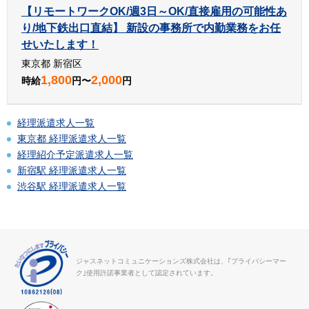
【リモートワークOK/週3日～OK/直接雇用の可能性あ
り/地下鉄出口直結】 新設の事務所で内勤業務をお任
せいたします！
東京都 新宿区
1,800
2,000
時給
円〜
円
経理派遣求人一覧
東京都 経理派遣求人一覧
経理紹介予定派遣求人一覧
新宿駅 経理派遣求人一覧
渋谷駅 経理派遣求人一覧
ジャスネットコミュニケーションズ株式会社は、｢プライバシーマー
ク｣使用許諾事業者として認定されています。