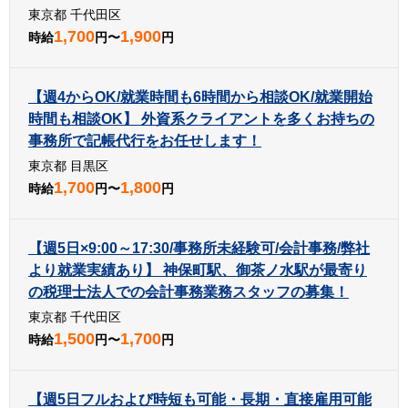
東京都 千代田区
1,700
1,900
時給
円〜
円
【週4からOK/就業時間も6時間から相談OK/就業開始
時間も相談OK】 外資系クライアントを多くお持ちの
事務所で記帳代行をお任せします！
東京都 目黒区
1,700
1,800
時給
円〜
円
【週5日×9:00～17:30/事務所未経験可/会計事務/弊社
より就業実績あり】 神保町駅、御茶ノ水駅が最寄り
の税理士法人での会計事務業務スタッフの募集！
東京都 千代田区
1,500
1,700
時給
円〜
円
【週5日フルおよび時短も可能・長期・直接雇用可能