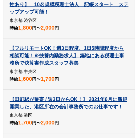
性あり】 10名規模税理士法人 記帳スタート ステ
ップアップ可能！
東京都 渋谷区
1,800
2,000
時給
円〜
円
【フルリモートOK！週3日程度、1日5時間程度から
相談可能！※扶養内勤務求人】 築地にある税理士事
務所で決算書作成スタッフ募集
東京都 中央区
1,600
1,700
時給
円〜
円
【田町駅が最寄 / 週3日からOK！】 2021年6月に新規
開業した、港区所在の会計事務所でのお仕事です！
東京都 港区
1,700
2,000
時給
円〜
円