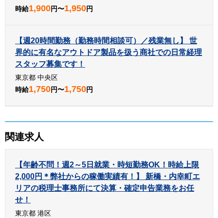
1,900
1,950
時給
円〜
円
【週20時間勤務（勤務時間相談可）／残業無し】 世
界的に有名なアウトドア製品を扱う商社での日常経理
スタッフ募集です！
東京都 中央区
1,750
1,750
時給
円〜
円
関連求人
【年齢不問！週2～5日就業・時短勤務OK！時給上限
2,000円＊弊社からの稼働実績有！】 新橋・内幸町エ
リアの税理士事務所にて決算・確定申告業務をお任
せ！
東京都 港区