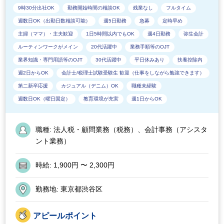
9時30分出社OK
勤務開始時間の相談OK
残業なし
フルタイム
週数日OK（出勤日数相談可能）
週5日勤務
急募
定時早め
主婦（ママ）・主夫歓迎
1日5時間以内でもOK
週4日勤務
弥生会計
ルーティンワークがメイン
20代活躍中
業務手順等のOJT
業界知識・専門用語等のOJT
30代活躍中
平日休みあり
扶養控除内
週2日からOK
会計士/税理士試験受験生 歓迎（仕事をしながら勉強できます）
第二新卒応援
カジュアル（デニム）OK
職種未経験
週数日OK（曜日固定）
教育環境が充実
週1日からOK
職種:
法人税・顧問業務（税務）、会計事務（アシスタ
ント業務）
時給:
1,900円 〜 2,300円
勤務地:
東京都渋谷区
アピールポイント