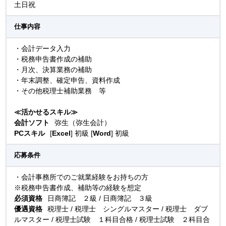
土日祝
仕事内容
・会計データ入力
・税務申告書作成の補助
・月次、決算業務の補助
・年末調整、確定申告、資料作成
・その他税理士補助業務 等
≪活かせるスキル≫
会計ソフト
弥生（弥生会計）
PCスキル
[
Excel
] 初級 [
Word
] 初級
応募条件
・会計事務所でのご就業経験をお持ちの方
※税務申告書作成、補助等の経験を想定
必須資格
日商簿記 ２級 / 日商簿記 ３級
優遇資格
税理士 / 税理士 シングルマスター / 税理士 ダブ
ルマスター / 税理士試験 １科目合格 / 税理士試験 ２科目合