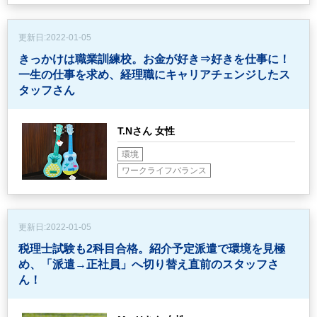
更新日:
2022-01-05
きっかけは職業訓練校。お金が好き⇒好きを仕事に！
一生の仕事を求め、経理職にキャリアチェンジしたス
タッフさん
T.Nさん 女性
環境
ワークライフバランス
更新日:
2022-01-05
税理士試験も2科目合格。紹介予定派遣で環境を見極
め、
「派遣→正社員」へ切り替え直前のスタッフさ
ん！