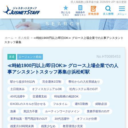
求人掲載数は業界最大級 2026/8/9 UP! 毎日更新
気になる
検索条件
リスト
保存リスト
SEARCH
ホーム
>
求人検索
>
≪時給1900円以上/即日OK≫ グロース上場企業での人事アシスタント
スタッフ募集
No.HT0085453
派遣
エージェント経由
≪時給1900円以上/即日OK≫ グロース上場企業での人
事アシスタントスタッフ募集@浜松町駅
駅から徒歩5分以内
完全週休2日制
弊社からの入社実績あり
土日祝休み
オフィスカジュアルOK
社内システム等のOJT
40代活躍中
交通費支給
時短勤務の相談OK
EXCELのスキルが活かせる
フルタイム
週5日勤務
経験必須
急募
英語力不要
ルーティンワークがメイン
業務手順等のOJT
業界知識・専門用語等のOJT
30代活躍中
オフィスが分煙
残業月10時間未満
残業少なめ
教育環境が充実