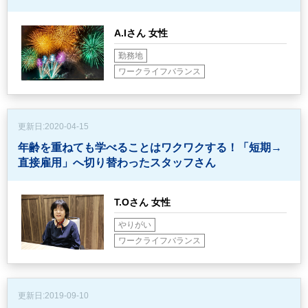
A.Iさん 女性
勤務地
ワークライフバランス
更新日:
2020-04-15
年齢を重ねても学べることはワクワクする！
「短期→
直接雇用」へ切り替わったスタッフさん
T.Oさん 女性
やりがい
ワークライフバランス
更新日:
2019-09-10