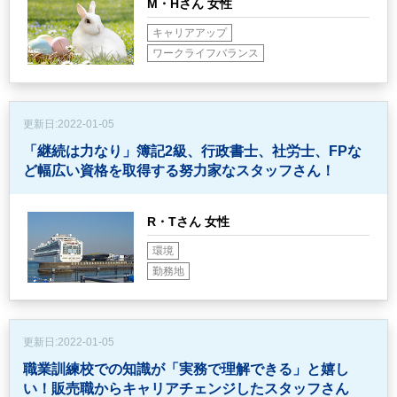
M・Hさん 女性
キャリアアップ
ワークライフバランス
更新日:
2022-01-05
「継続は力なり」簿記2級、行政書士、社労士、FPな
ど
幅広い資格を取得する努力家なスタッフさん！
R・Tさん 女性
環境
勤務地
更新日:
2022-01-05
職業訓練校での知識が「実務で理解できる」と嬉し
い！
販売職からキャリアチェンジしたスタッフさん