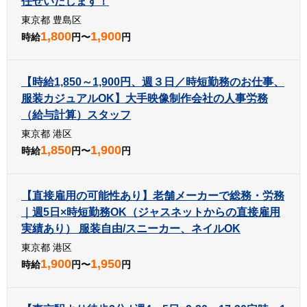
任せいたします！
東京都 豊島区
1,800
1,900
時給
円〜
円
【時給1,850～1,900円、週３日／時短勤務のお仕事、
服装カジュアルOK】大手映像制作会社の人事労務
（給与計算）スタッフ
東京都 港区
1,850
1,900
時給
円〜
円
【直接雇用の可能性あり】老舗メーカーで総務・労務
｜週5日×時短勤務OK（ジャスネットからの直接雇用
実績あり） 服装自由/スニーカー、ネイルOK
東京都 港区
1,900
1,950
時給
円〜
円