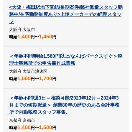
<大阪・梅田駅地下直結/長期案件/弊社派遣スタッフ勤
務中/在宅勤務制度あり>上場メーカーでの経理スタッ
フ
大阪府 大阪市
1,400
1,450
時給
円〜
円
＜年齢不問/時給1,560円以上/なんばパークスすぐ＞税
理士事務所での申告書作成業務
大阪府 大阪市浪速区
1,560
1,700
時給
円〜
円
＜年齢不問/週3日～相談可能/2023年12月～2024年3
月までの短期派遣＞ 創業80年の歴史のある会計事務
所で内勤税務スタッフ募集。
京都府 京都市
1,400
1,500
時給
円〜
円