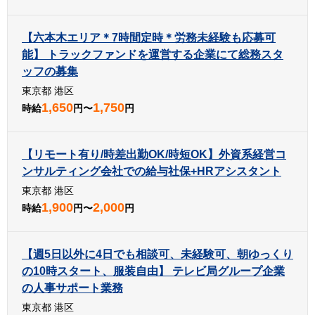
【六本木エリア＊7時間定時＊労務未経験も応募可
能】 トラックファンドを運営する企業にて総務スタ
ッフの募集
東京都 港区
1,650
1,750
時給
円〜
円
【リモート有り/時差出勤OK/時短OK】外資系経営コ
ンサルティング会社での給与社保+HRアシスタント
東京都 港区
1,900
2,000
時給
円〜
円
【週5日以外に4日でも相談可、未経験可、朝ゆっくり
の10時スタート、服装自由】 テレビ局グループ企業
の人事サポート業務
東京都 港区