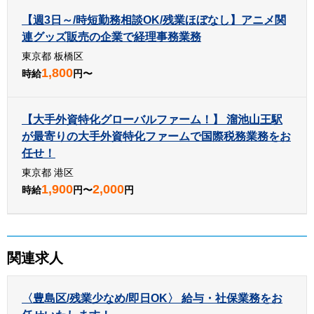
【週3日～/時短勤務相談OK/残業ほぼなし】アニメ関
連グッズ販売の企業で経理事務業務
東京都 板橋区
1,800
時給
円〜
【大手外資特化グローバルファーム！】 溜池山王駅
が最寄りの大手外資特化ファームで国際税務業務をお
任せ！
東京都 港区
1,900
2,000
時給
円〜
円
関連求人
〈豊島区/残業少なめ/即日OK〉 給与・社保業務をお