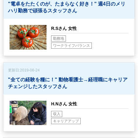
"電卓をたたくのが、たまらなく好き！"
週4日のメリ
ハリ勤務で頑張るスタッフさん
R.Sさん 女性
勤務地
ワークライフバランス
更新日:
2019-06-24
"全ての経験を糧に！"
動物看護士→経理職にキャリア
チェンジしたスタッフさん
H.Nさん 女性
収入
キャリアアップ