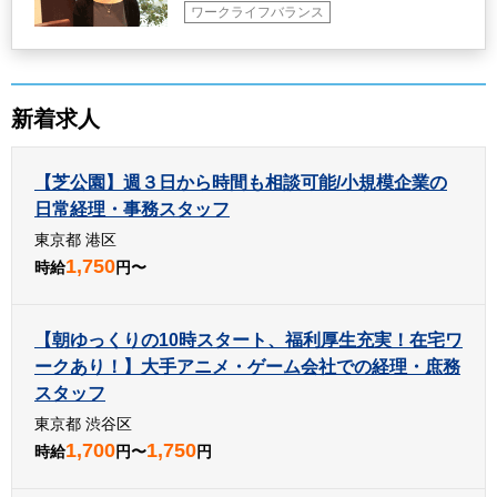
ワークライフバランス
新着求人
【芝公園】週３日から時間も相談可能/小規模企業の
日常経理・事務スタッフ
東京都 港区
1,750
時給
円〜
【朝ゆっくりの10時スタート、福利厚生充実！在宅ワ
ークあり！】大手アニメ・ゲーム会社での経理・庶務
スタッフ
東京都 渋谷区
1,700
1,750
時給
円〜
円