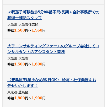
＜我孫子町駅徒歩5分/年齢不問/長期＞会計事務所での
税理士補助スタッフ
大阪府 大阪市住吉区
1,500
1,560
時給
円〜
円
大手コンサルティングファームのグループ会社にてコ
ンサルタントのアシスタント業務
大阪府 大阪市
1,500
1,600
時給
円〜
円
〈豊島区/残業少なめ/即日OK〉 給与・社保業務をお
任せいたします！
東京都 豊島区
1,800
1,900
時給
円〜
円