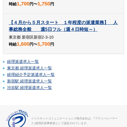
1,700
1,750
時給
円〜
円
【４月から５月スタート １年程度の派遣業務】 人
事総務全般 週5日フル（週４日時短～）
東京都 新宿区新宿2-3-10
1,600
1,700
時給
円〜
円
経理派遣求人一覧
東京都 経理派遣求人一覧
経理紹介予定派遣求人一覧
新宿駅 経理派遣求人一覧
渋谷駅 経理派遣求人一覧
ジャスネットコミュニケーションズ株式会社は、｢プライバシーマー
ク｣使用許諾事業者として認定されています。