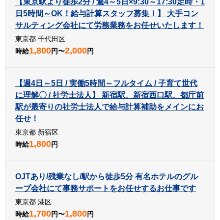
【東京駅より徒歩2分 / 週4～5日×9:30～17:30定時・1
日5時間～OK！給与計算スタッフ募集！】 大手コン
サルティング会社にて労務業務をお任せいたします！
東京都 千代田区
1,800
2,000
時給
円〜
円
【週4日～5日 / 実働5時間～フルタイム / 子育て世代
に理解〇 / 社労士法人】 新宿駅、新宿西口駅、都庁前
駅が最寄りの社労士法人で給与計算補助をメインにお
任せ！
東京都 新宿区
1,800
時給
円
OJTあり/残業なし/駅から徒歩5分 有名ホテルのグル
ープ会社にて事務サポートをお任せするお仕事です
東京都 港区
1,700
1,800
時給
円〜
円