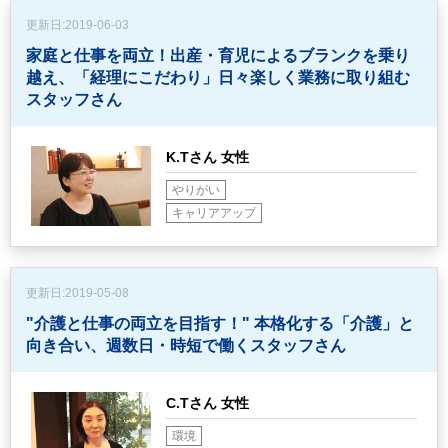
更新日:
2019-06-03
家庭と仕事を両立！出産・育児によるブランクを乗り
越え、
「経理にこだわり」日々楽しく業務に取り組む
スタッフさん
K.Tさん 女性
やりがい
キャリアアップ
更新日:
2019-05-08
"介護と仕事の両立を目指す！"
本格化する「介護」と
向き合い、週数日・時短で働くスタッフさん
C.Tさん 女性
環境