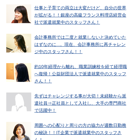
仕事と子育ての両立は大変だけど、自分の世界
が拡がる！！銀座の高級フランス料理店経営会
社で派遣就業中のスタッフさん！
会計事務所では二度と就業しないと決めていた
はずなのに...。現在、会計事務所に再チャレン
ジ中のスタッフさん！！
約10年経理から離れ、職業訓練校を経て経理職
へ復帰！公益財団法人で派遣就業中のスタッフ
さん！！
先ずはチャレンジする事が大切！未経験から派
遣社員⇒正社員として入社し、大手の専門商社
で活躍中！
周囲への心配りと周りの方の協力が週数日勤務
の秘訣！！IT企業で派遣就業中のスタッフさ
ん！