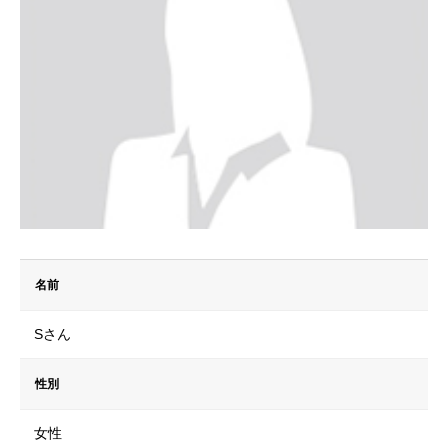
名前
Sさん
性別
女性