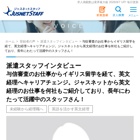
求人掲載数は業界最大級 2026/8/7 UP! 毎日更新
VOICE
ホーム
>
登録者の声
>
派遣スタッフインタビュー
>
与信審査のお仕事からイギリス留学を
経て、英文経理へキャリアチェンジ。ジャスネットから英文経理のお仕事を何社もご紹介し
ており、長年にわたって活躍中のスタッフさん！
派遣スタッフインタビュー
与信審査のお仕事からイギリス留学を経て、英文
経理へキャリアチェンジ。ジャスネットから英文
経理のお仕事を何社もご紹介しており、長年にわ
たって活躍中のスタッフさん！
未経験から経理職へ
英語を活かす英文経理