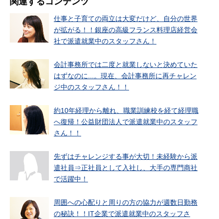
関連するコンテンツ
仕事と子育ての両立は大変だけど、自分の世界
が拡がる！！銀座の高級フランス料理店経営会
社で派遣就業中のスタッフさん！
会計事務所では二度と就業しないと決めていた
はずなのに...。現在、会計事務所に再チャレン
ジ中のスタッフさん！！
約10年経理から離れ、職業訓練校を経て経理職
へ復帰！公益財団法人で派遣就業中のスタッフ
さん！！
先ずはチャレンジする事が大切！未経験から派
遣社員⇒正社員として入社し、大手の専門商社
で活躍中！
周囲への心配りと周りの方の協力が週数日勤務
の秘訣！！IT企業で派遣就業中のスタッフさ