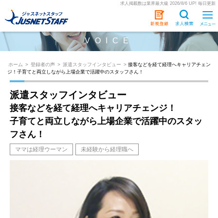
求人掲載数は業界最大級 2026/8/6 UP! 毎日更新
VOICE
ホーム
>
登録者の声
>
派遣スタッフインタビュー
>
接客などを経て経理へキャリアチェン
ジ！子育てと両立しながら上場企業で活躍中のスタッフさん！
派遣スタッフインタビュー
接客などを経て経理へキャリアチェンジ！
子育てと両立しながら上場企業で活躍中のスタッ
フさん！
ママは経理ウーマン
未経験から経理職へ