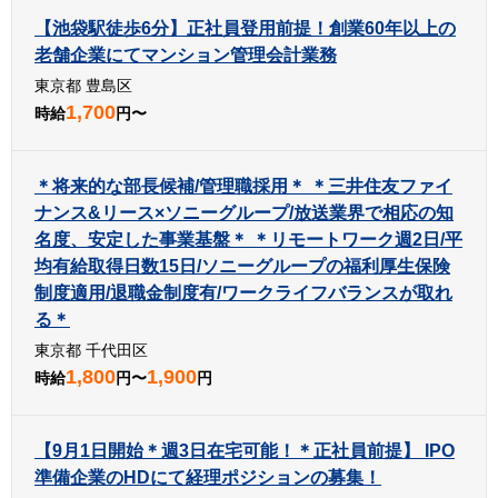
【池袋駅徒歩6分】正社員登用前提！創業60年以上の
老舗企業にてマンション管理会計業務
東京都 豊島区
1,700
時給
円〜
＊将来的な部長候補/管理職採用＊ ＊三井住友ファイ
ナンス&リース×ソニーグループ/放送業界で相応の知
名度、安定した事業基盤＊ ＊リモートワーク週2日/平
均有給取得日数15日/ソニーグループの福利厚生保険
制度適用/退職金制度有/ワークライフバランスが取れ
る＊
東京都 千代田区
1,800
1,900
時給
円〜
円
【9月1日開始＊週3日在宅可能！＊正社員前提】 IPO
準備企業のHDにて経理ポジションの募集！