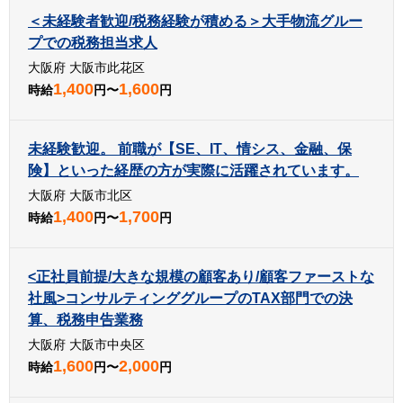
＜未経験者歓迎/税務経験が積める＞大手物流グルー
プでの税務担当求人
大阪府 大阪市此花区
1,400
1,600
時給
円〜
円
未経験歓迎。 前職が【SE、IT、情シス、金融、保
険】といった経歴の方が実際に活躍されています。
大阪府 大阪市北区
1,400
1,700
時給
円〜
円
<正社員前提/大きな規模の顧客あり/顧客ファーストな
社風>コンサルティンググループのTAX部門での決
算、税務申告業務
大阪府 大阪市中央区
1,600
2,000
時給
円〜
円