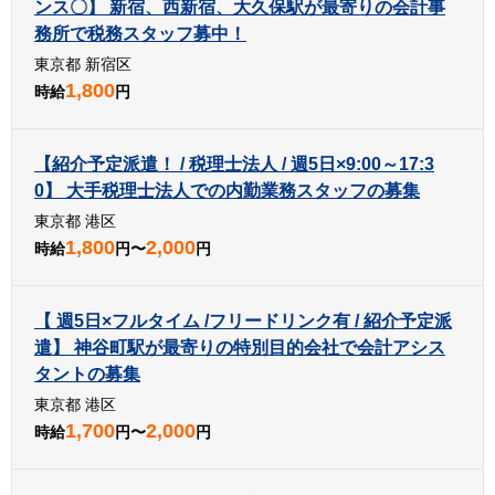
ンス〇】 新宿、西新宿、大久保駅が最寄りの会計事
務所で税務スタッフ募中！
東京都 新宿区
1,800
時給
円
【紹介予定派遣！ / 税理士法人 / 週5日×9:00～17:3
0】 大手税理士法人での内勤業務スタッフの募集
東京都 港区
1,800
2,000
時給
円〜
円
【 週5日×フルタイム /フリードリンク有 / 紹介予定派
遣】 神谷町駅が最寄りの特別目的会社で会計アシス
タントの募集
東京都 港区
1,700
2,000
時給
円〜
円