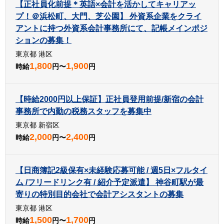
【正社員化前提＊英語×会計を活かしてキャリアッ
プ！＠浜松町、大門、芝公園】 外資系企業をクライ
アントに持つ外資系会計事務所にて、記帳メインポジ
ションの募集！
東京都 港区
1,800
1,900
時給
円〜
円
【時給2000円以上保証】正社員登用前提/新宿の会計
事務所で内勤の税務スタッフを募集中
東京都 新宿区
2,000
2,400
時給
円〜
円
【日商簿記2級保有×未経験応募可能 / 週5日×フルタイ
ム /フリードリンク有 / 紹介予定派遣】 神谷町駅が最
寄りの特別目的会社で会計アシスタントの募集
東京都 港区
1,500
1,700
時給
円〜
円