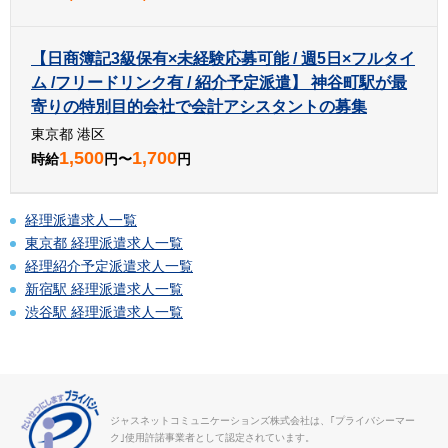
【日商簿記3級保有×未経験応募可能 / 週5日×フルタイ
ム /フリードリンク有 / 紹介予定派遣】 神谷町駅が最
寄りの特別目的会社で会計アシスタントの募集
東京都 港区
1,500
1,700
時給
円〜
円
経理派遣求人一覧
東京都 経理派遣求人一覧
経理紹介予定派遣求人一覧
新宿駅 経理派遣求人一覧
渋谷駅 経理派遣求人一覧
ジャスネットコミュニケーションズ株式会社は、｢プライバシーマー
ク｣使用許諾事業者として認定されています。