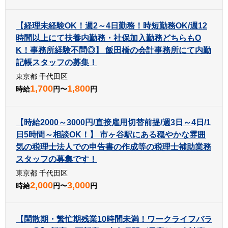
【経理未経験OK！週2～4日勤務！時短勤務OK/週12
時間以上にて扶養内勤務・社保加入勤務どちらもO
K！事務所経験不問◎】 飯田橋の会計事務所にて内勤
記帳スタッフの募集！
東京都 千代田区
1,700
1,800
時給
円〜
円
【時給2000～3000円/直接雇用切替前提/週3日～4日/1
日5時間～相談OK！】 市ヶ谷駅にある穏やかな雰囲
気の税理士法人での申告書の作成等の税理士補助業務
スタッフの募集です！
東京都 千代田区
2,000
3,000
時給
円〜
円
【閑散期・繁忙期残業10時間未満！ワークライフバラ