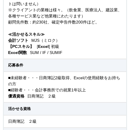
トは問いません）
※クライアントの業種は様々。（飲食業、医療法人、建設業、
各種サービス業など他業種にわたります）
顧問先件数：約230社、確定申告件数200件ほど。
≪活かせるスキル≫
会計ソフト
MJS（ミロク）
【PCスキル】
[
Excel
] 初級
Excel関数
SUM / IF / SUMIF
応募条件
■未経験者・・・日商簿記2級取得、Excelの使用経験をお持ち
の方
■経験者・・・会計事務所での就業1年以上
優遇資格
日商簿記 ２級
活かせる資格
日商簿記 ２級