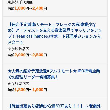
東京都 千代田区
1,800
2,400
時給
円〜
円
【紹介予定派遣/リモート・フレックス有/残業少な
め】アーティストを支える音楽業界でキャリアをアッ
プ！Head of Financeのサポート経理ポジションから
スタート
東京都 渋谷区
2,000
2,500
時給
円〜
円
★人気の紹介予定派遣×フルリモート★ IPO準備企業
での経理リーダー候補募集！
東京都 新宿区
1,800
1,900
時給
円〜
円
【時差出勤あり/残業少な目/OJTあり！！】 ～老舗外