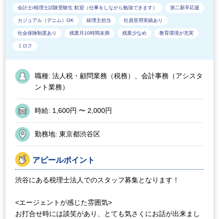
会計士/税理士試験受験生 歓迎（仕事をしながら勉強できます）
第二新卒応援
カジュアル（デニム）OK
経理主担当
社員登用実績あり
社会保険制度あり
残業月10時間未満
残業少なめ
教育環境が充実
ミロク
職種:
法人税・顧問業務（税務）、会計事務（アシスタ
ント業務）
時給:
1,600円 〜 2,000円
勤務地:
東京都渋谷区
アピールポイント
渋谷にある税理士法人でのスタッフ募集となります！
<エージェントが感じた雰囲気>
お打合せ時には談笑があり、とても気さくにお話が出来まし