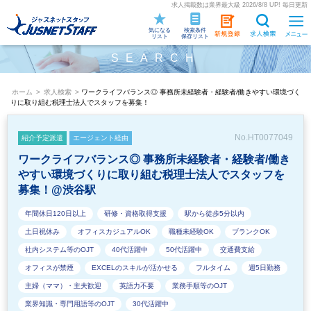
求人掲載数は業界最大級 2026/8/8 UP! 毎日更新
気になる
検索条件
リスト
保存リスト
SEARCH
ホーム
>
求人検索
>
ワークライフバランス◎ 事務所未経験者・経験者/働きやすい環境づく
りに取り組む税理士法人でスタッフを募集！
No.HT0077049
紹介予定派遣
エージェント経由
ワークライフバランス◎ 事務所未経験者・経験者/働き
やすい環境づくりに取り組む税理士法人でスタッフを
募集！@渋谷駅
年間休日120日以上
研修・資格取得支援
駅から徒歩5分以内
土日祝休み
オフィスカジュアルOK
職種未経験OK
ブランクOK
社内システム等のOJT
40代活躍中
50代活躍中
交通費支給
オフィスが禁煙
EXCELのスキルが活かせる
フルタイム
週5日勤務
主婦（ママ）・主夫歓迎
英語力不要
業務手順等のOJT
業界知識・専門用語等のOJT
30代活躍中