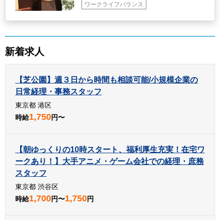
ワークライフバランス
新着求人
【芝公園】週３日から時間も相談可能/小規模企業の
日常経理・事務スタッフ
東京都 港区
1,750
時給
円〜
【朝ゆっくりの10時スタート、福利厚生充実！在宅ワ
ークあり！】大手アニメ・ゲーム会社での経理・庶務
スタッフ
東京都 渋谷区
1,700
1,750
時給
円〜
円