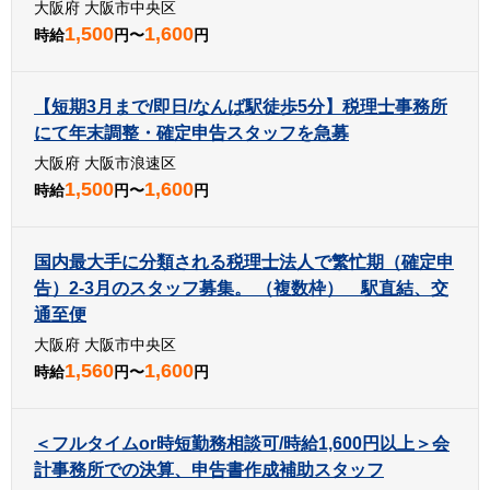
大阪府 大阪市中央区
1,500
1,600
時給
円〜
円
【短期3月まで/即日/なんば駅徒歩5分】税理士事務所
にて年末調整・確定申告スタッフを急募
大阪府 大阪市浪速区
1,500
1,600
時給
円〜
円
国内最大手に分類される税理士法人で繁忙期（確定申
告）2-3月のスタッフ募集。 （複数枠） 駅直結、交
通至便
大阪府 大阪市中央区
1,560
1,600
時給
円〜
円
＜フルタイムor時短勤務相談可/時給1,600円以上＞会
計事務所での決算、申告書作成補助スタッフ