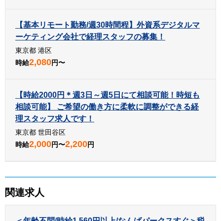
【基本リモート勤務/週30時間程】外資系デジタルマ
ーケティング会社で経理スタッフの募集！
東京都 港区
2,080
時給
円〜
【時給2000円＊週3日～週5日にて相談可能！時短も
相談可能】 ご希望の働き方に柔軟に調整ができる経
理スタッフ求人です！
東京都 世田谷区
2,000
2,200
時給
円〜
円
関連求人
＜年齢不問/時給1,560円以上/なんばパークスすぐ＞税