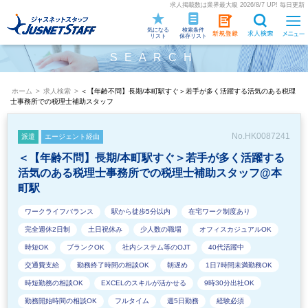
求人掲載数は業界最大級 2026/8/7 UP! 毎日更新
気になる
検索条件
リスト
保存リスト
SEARCH
ホーム
>
求人検索
>
＜【年齢不問】長期/本町駅すぐ＞若手が多く活躍する活気のある税理
士事務所での税理士補助スタッフ
No.HK0087241
派遣
エージェント経由
＜【年齢不問】長期/本町駅すぐ＞若手が多く活躍する
活気のある税理士事務所での税理士補助スタッフ@本
町駅
ワークライフバランス
駅から徒歩5分以内
在宅ワーク制度あり
完全週休2日制
土日祝休み
少人数の職場
オフィスカジュアルOK
時短OK
ブランクOK
社内システム等のOJT
40代活躍中
交通費支給
勤務終了時間の相談OK
朝遅め
1日7時間未満勤務OK
時短勤務の相談OK
EXCELのスキルが活かせる
9時30分出社OK
勤務開始時間の相談OK
フルタイム
週5日勤務
経験必須