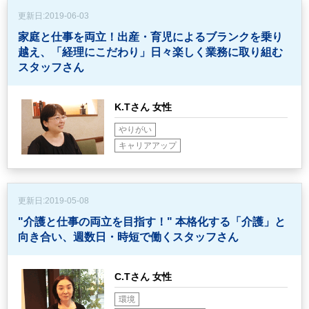
更新日:
2019-06-03
家庭と仕事を両立！出産・育児によるブランクを乗り
越え、
「経理にこだわり」日々楽しく業務に取り組む
スタッフさん
K.Tさん 女性
やりがい
キャリアアップ
更新日:
2019-05-08
"介護と仕事の両立を目指す！"
本格化する「介護」と
向き合い、週数日・時短で働くスタッフさん
C.Tさん 女性
環境