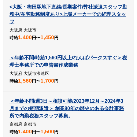
<大阪・梅田駅地下直結/長期案件/弊社派遣スタッフ勤
務中/在宅勤務制度あり>上場メーカーでの経理スタッ
フ
大阪府 大阪市
1,400
1,450
時給
円〜
円
＜年齢不問/時給1,560円以上/なんばパークスすぐ＞税
理士事務所での申告書作成業務
大阪府 大阪市浪速区
1,560
1,700
時給
円〜
円
＜年齢不問/週3日～相談可能/2023年12月～2024年3
月までの短期派遣＞ 創業80年の歴史のある会計事務
所で内勤税務スタッフ募集。
京都府 京都市
1,400
1,500
時給
円〜
円