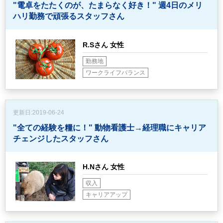
"電卓をたたくのが、たまらなく好き！"
週4日のメリ
ハリ勤務で頑張るスタッフさん
R.Sさん 女性
勤務地
ワークライフバランス
更新日:
2019-06-24
"全ての経験を糧に！"
動物看護士→経理職にキャリア
チェンジしたスタッフさん
H.Nさん 女性
収入
キャリアアップ