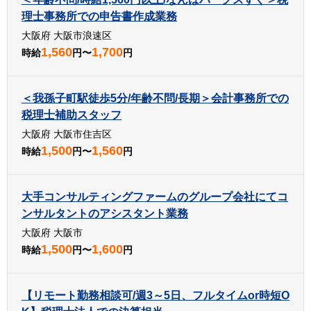
理士事務所での申告書作成業務
大阪府 大阪市浪速区
1,560
1,700
時給
円〜
円
＜我孫子町駅徒歩5分/年齢不問/長期＞会計事務所での
税理士補助スタッフ
大阪府 大阪市住吉区
1,500
1,560
時給
円〜
円
大手コンサルティングファームのグループ会社にてコ
ンサルタントのアシスタント業務
大阪府 大阪市
1,500
1,600
時給
円〜
円
【リモート勤務相談可/週3～5日、フルタイムor時短O