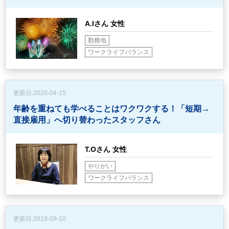
A.Iさん 女性
勤務地
ワークライフバランス
更新日:
2020-04-15
年齢を重ねても学べることはワクワクする！
「短期→
直接雇用」へ切り替わったスタッフさん
T.Oさん 女性
やりがい
ワークライフバランス
更新日:
2019-09-10