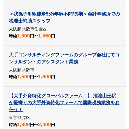
＜我孫子町駅徒歩5分/年齢不問/長期＞会計事務所での
税理士補助スタッフ
大阪府 大阪市住吉区
1,500
1,560
時給
円〜
円
大手コンサルティングファームのグループ会社にてコ
ンサルタントのアシスタント業務
大阪府 大阪市
1,500
1,600
時給
円〜
円
【大手外資特化グローバルファーム！】 溜池山王駅
が最寄りの大手外資特化ファームで国際税務業務をお
任せ！
東京都 港区
1,900
2,000
時給
円〜
円