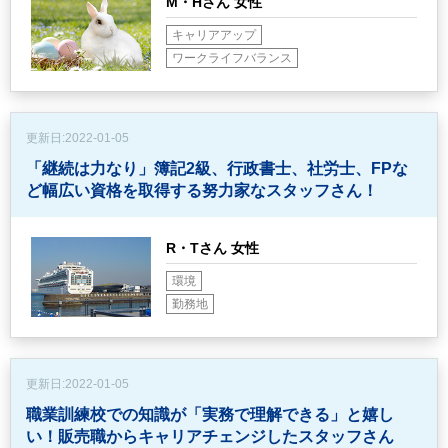
M・Hさん 女性
キャリアアップ
ワークライフバランス
更新日:
2022-01-05
「継続は力なり」簿記2級、行政書士、社労士、FPな
ど
幅広い資格を取得する努力家なスタッフさん！
R・Tさん 女性
環境
勤務地
更新日:
2022-01-05
職業訓練校での知識が「実務で理解できる」と嬉し
い！
販売職からキャリアチェンジしたスタッフさん