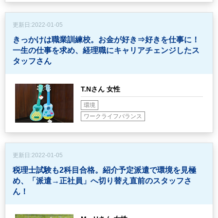
更新日:
2022-01-05
きっかけは職業訓練校。お金が好き⇒好きを仕事に！
一生の仕事を求め、経理職にキャリアチェンジしたス
タッフさん
T.Nさん 女性
環境
ワークライフバランス
更新日:
2022-01-05
税理士試験も2科目合格。紹介予定派遣で環境を見極
め、
「派遣→正社員」へ切り替え直前のスタッフさ
ん！