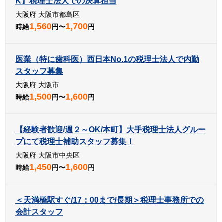
K】税理士法人での決算担当
大阪府 大阪市都島区
1,560
1,700
時給
円〜
円
医業（特に歯科医）西日本No.1の税理士法人で内勤
スタッフ募集
大阪府 大阪市
1,500
1,600
時給
円〜
円
【経験者歓迎/週２～OK/本町】大手税理士法人グルー
プにて税理士補助スタッフ募集！
大阪府 大阪市中央区
1,450
1,600
時給
円〜
円
＜天満橋駅すぐ/17：00まで/長期＞税理士事務所での
会計スタッフ