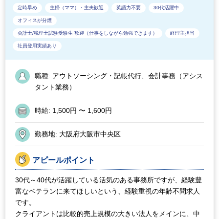
定時早め
主婦（ママ）・主夫歓迎
英語力不要
30代活躍中
オフィスが分煙
会計士/税理士試験受験生 歓迎（仕事をしながら勉強できます）
経理主担当
社員登用実績あり
職種:
アウトソーシング・記帳代行、会計事務（アシス
タント業務）
時給:
1,500円 〜 1,600円
勤務地:
大阪府大阪市中央区
アピールポイント
30代～40代が活躍している活気のある事務所ですが、経験豊
富なベテランに来てほしいという、経験重視の年齢不問求人
です。
クライアントは比較的売上規模の大きい法人をメインに、中