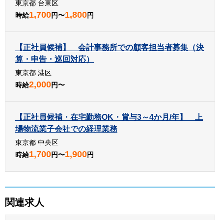
東京都 台東区
1,700
1,800
時給
円〜
円
【正社員候補】 会計事務所での顧客担当者募集（決
算・申告・巡回対応）
東京都 港区
2,000
時給
円〜
【正社員候補・在宅勤務OK・賞与3～4か月/年】 上
場物流業子会社での経理業務
東京都 中央区
1,700
1,900
時給
円〜
円
関連求人