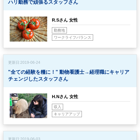
ハリ勤務で頑張るスタッフさん
R.Sさん 女性
勤務地
ワークライフバランス
更新日:
2019-06-24
"全ての経験を糧に！"
動物看護士→経理職にキャリア
チェンジしたスタッフさん
H.Nさん 女性
収入
キャリアアップ
更新日:
2019-06-03