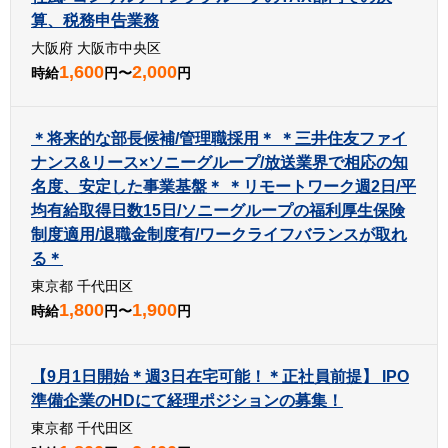
算、税務申告業務
大阪府 大阪市中央区
1,600
2,000
時給
円〜
円
＊将来的な部長候補/管理職採用＊ ＊三井住友ファイ
ナンス&リース×ソニーグループ/放送業界で相応の知
名度、安定した事業基盤＊ ＊リモートワーク週2日/平
均有給取得日数15日/ソニーグループの福利厚生保険
制度適用/退職金制度有/ワークライフバランスが取れ
る＊
東京都 千代田区
1,800
1,900
時給
円〜
円
【9月1日開始＊週3日在宅可能！＊正社員前提】 IPO
準備企業のHDにて経理ポジションの募集！
東京都 千代田区