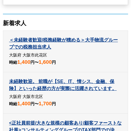
新着求人
＜未経験者歓迎/税務経験が積める＞大手物流グルー
プでの税務担当求人
大阪府 大阪市此花区
1,400
1,600
時給
円〜
円
未経験歓迎。 前職が【SE、IT、情シス、金融、保
険】といった経歴の方が実際に活躍されています。
大阪府 大阪市北区
1,400
1,700
時給
円〜
円
<正社員前提/大きな規模の顧客あり/顧客ファーストな
社風>コンサルティンググループのTAX部門での決