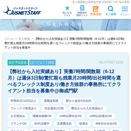
求人掲載数は業界最大級 2026/8/7 UP! 毎日更新
気になる
検索条件
リスト
保存リスト
SEARCH
ホーム
>
求人検索
>
【弊社から入社実績あり】実働7時間/閑散期（6-12月）は週休3日制/
繁忙期も残業月20時間/出社時間を選べるフレックス制度あり/働き方抜群の事務所にてクライ
アント担当を募集中
No.HT0071938
紹介予定派遣
エージェント経由
【弊社から入社実績あり】実働7時間/閑散期（6-12
月）は週休3日制/繁忙期も残業月20時間/出社時間を選
べるフレックス制度あり/働き方抜群の事務所にてクラ
イアント担当を募集中@御成門駅
年間休日120日以上
退職金制度
駅から徒歩5分以内
フレックス制度あり
完全週休2日制
弊社からの入社実績あり
土日祝休み
職種未経験OK
10時以降出社OK
16時以前退社OK
ブランクOK
40代活躍中
交通費支給
朝遅め
9時30分出社OK