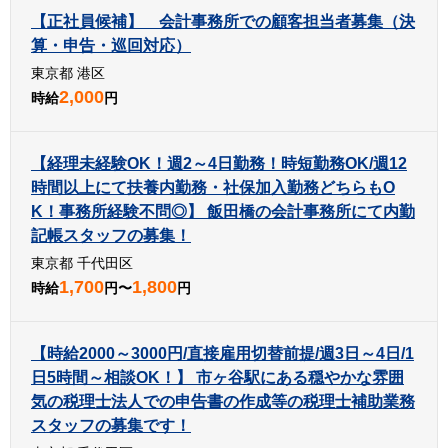
【正社員候補】 会計事務所での顧客担当者募集（決
算・申告・巡回対応）
東京都 港区
2,000
時給
円
【経理未経験OK！週2～4日勤務！時短勤務OK/週12
時間以上にて扶養内勤務・社保加入勤務どちらもO
K！事務所経験不問◎】 飯田橋の会計事務所にて内勤
記帳スタッフの募集！
東京都 千代田区
1,700
1,800
時給
円〜
円
【時給2000～3000円/直接雇用切替前提/週3日～4日/1
日5時間～相談OK！】 市ヶ谷駅にある穏やかな雰囲
気の税理士法人での申告書の作成等の税理士補助業務
スタッフの募集です！