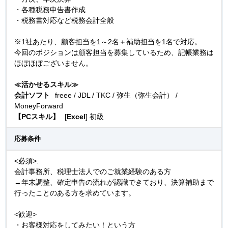
・各種税務申告書作成
・税務書対応など税務会計全般
※1社あたり、顧客担当を1～2名＋補助担当を1名で対応。
今回のポジションは顧客担当を募集しているため、記帳業務は
ほぼほぼございません。
≪活かせるスキル≫
会計ソフト
freee / JDL / TKC / 弥生（弥生会計） /
MoneyForward
【PCスキル】
[
Excel
] 初級
応募条件
<必須>.
会計事務所、税理士法人でのご就業経験のある方
→年末調整、確定申告の流れが認識できており、決算補助まで
行ったことのある方を求めています。
<歓迎>
・お客様対応をしてみたい！という方