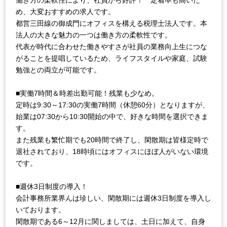
働き方の柔軟性により、社員から好評！ 定着率も高いた
め、大変おすすめの求人です。
都営三田線の御成門にオフィスを構える税理士法人です。本
法人の大きな魅力の一つは働き方の柔軟性です。
代表が時代に合わせた働きやすさが社員の業務向上生につな
がることを提唱しているため、ライフスタイルや家庭、試験
勉強との両立が可能です。
■実働7時間＆時差出勤可能！残業も少なめ。
定時は9:30～17:30の実働7時間（休憩60分）となりますが、
始業は07:30から10:30開始の中で、好きな時間を選択できま
す。
また残業も繁忙期でも20時間で終了し、閑散期は皆様定時で
退社されており、18時頃にはオフィスにほぼ人がいない環境
です。
■週休3日制度の導入！
会計事務所業界んは珍しい、閑散期には週休3日制度を導入し
いております。
閑散期である6～12月に関しましては、土日に加えて、自身