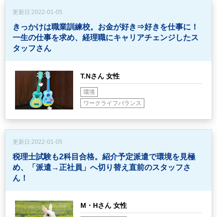
更新日:
2022-01-05
きっかけは職業訓練校。お金が好き⇒好きを仕事に！
一生の仕事を求め、経理職にキャリアチェンジしたス
タッフさん
T.Nさん 女性
環境
ワークライフバランス
更新日:
2022-01-05
税理士試験も2科目合格。紹介予定派遣で環境を見極
め、
「派遣→正社員」へ切り替え直前のスタッフさ
ん！
M・Hさん 女性