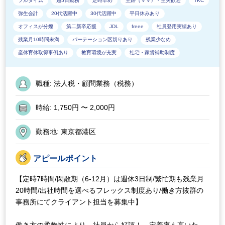
フルタイム
週5日勤務
定時早め
主婦（ママ）・主夫歓迎
TKC
弥生会計
20代活躍中
30代活躍中
平日休みあり
オフィスが分煙
第二新卒応援
JDL
freee
社員登用実績あり
残業月10時間未満
パーテーション区切りあり
残業少なめ
産休育休取得事例あり
教育環境が充実
社宅・家賃補助制度
職種:
法人税・顧問業務（税務）
時給:
1,750円 〜 2,000円
勤務地:
東京都港区
アピールポイント
【定時7時間/閑散期（6-12月）は週休3日制/繁忙期も残業月
20時間/出社時間を選べるフレックス制度あり/働き方抜群の
事務所にてクライアント担当を募集中】