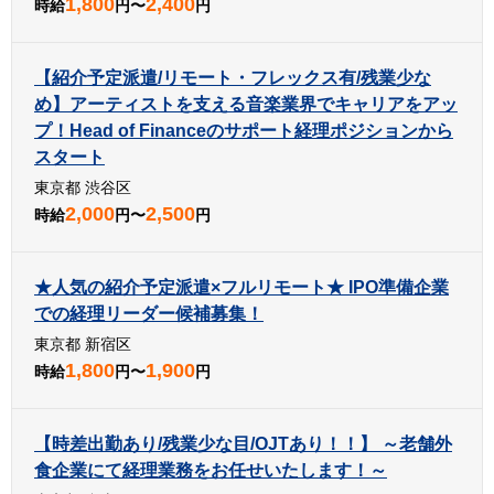
1,800
2,400
時給
円〜
円
【紹介予定派遣/リモート・フレックス有/残業少な
め】アーティストを支える音楽業界でキャリアをアッ
プ！Head of Financeのサポート経理ポジションから
スタート
東京都 渋谷区
2,000
2,500
時給
円〜
円
★人気の紹介予定派遣×フルリモート★ IPO準備企業
での経理リーダー候補募集！
東京都 新宿区
1,800
1,900
時給
円〜
円
【時差出勤あり/残業少な目/OJTあり！！】 ～老舗外
食企業にて経理業務をお任せいたします！～