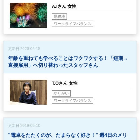
A.Iさん 女性
勤務地
ワークライフバランス
更新日:
2020-04-15
年齢を重ねても学べることはワクワクする！
「短期→
直接雇用」へ切り替わったスタッフさん
T.Oさん 女性
やりがい
ワークライフバランス
更新日:
2019-09-10
"電卓をたたくのが、たまらなく好き！"
週4日のメリ