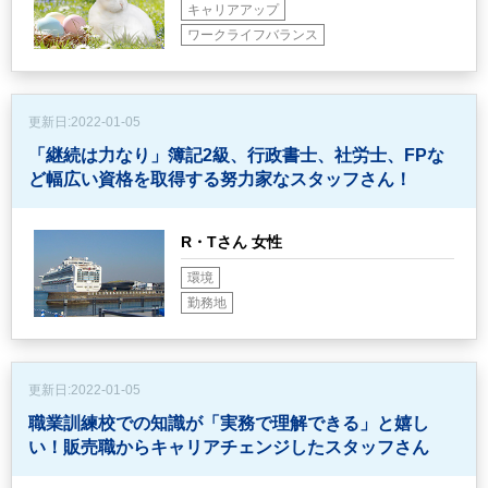
キャリアアップ
ワークライフバランス
更新日:
2022-01-05
「継続は力なり」簿記2級、行政書士、社労士、FPな
ど
幅広い資格を取得する努力家なスタッフさん！
R・Tさん 女性
環境
勤務地
更新日:
2022-01-05
職業訓練校での知識が「実務で理解できる」と嬉し
い！
販売職からキャリアチェンジしたスタッフさん