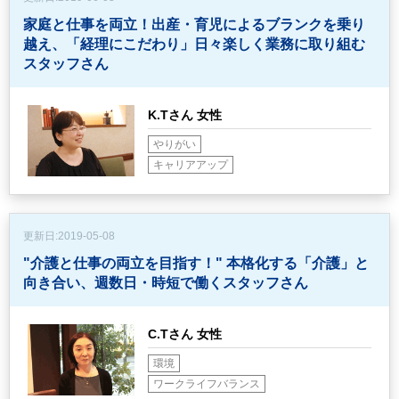
家庭と仕事を両立！出産・育児によるブランクを乗り
越え、
「経理にこだわり」日々楽しく業務に取り組む
スタッフさん
K.Tさん 女性
やりがい
キャリアアップ
更新日:
2019-05-08
"介護と仕事の両立を目指す！"
本格化する「介護」と
向き合い、週数日・時短で働くスタッフさん
C.Tさん 女性
環境
ワークライフバランス