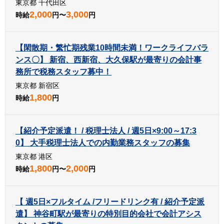
東京都 千代田区
2,000
3,000
時給
円〜
円
【閑散期・繁忙期残業10時間未満！ワークライフバラ
ンス〇】 新宿、西新宿、大久保駅が最寄りの会計事
務所で税務スタッフ募中！
東京都 新宿区
1,800
時給
円
【紹介予定派遣！ / 税理士法人 / 週5日×9:00～17:3
0】 大手税理士法人での内勤業務スタッフの募集
東京都 港区
1,800
2,000
時給
円〜
円
【 週5日×フルタイム /フリードリンク有 / 紹介予定派
遣】 神谷町駅が最寄りの特別目的会社で会計アシス