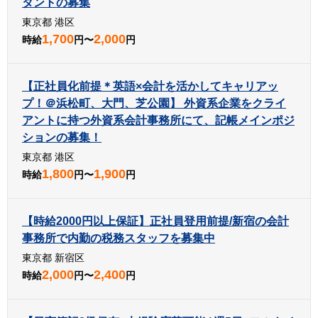
タントの募集
東京都 港区
1,700
2,000
時給
円〜
円
【正社員化前提＊英語×会計を活かしてキャリアッ
プ！＠浜松町、大門、芝公園】 外資系企業をクライ
アントに持つ外資系会計事務所にて、記帳メインポジ
ションの募集！
東京都 港区
1,800
1,900
時給
円〜
円
【時給2000円以上保証】正社員登用前提/新宿の会計
事務所で内勤の税務スタッフを募集中
東京都 新宿区
2,000
2,400
時給
円〜
円