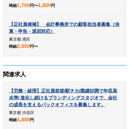
1,700
1,800
時給
円〜
円
【正社員候補】 会計事務所での顧客担当者募集（決
算・申告・巡回対応）
東京都 港区
2,000
時給
円〜
関連求人
【労務・経理】正社員前提/駅チカ/業績好調で年収高
水準/ 進化し続けるブランディングスタジオで、会社
の成長を支えるバックオフィスを募集します。
東京都 渋谷区
1,800
時給
円