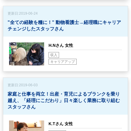
更新日:
2019-06-24
"全ての経験を糧に！"
動物看護士→経理職にキャリア
チェンジしたスタッフさん
H.Nさん 女性
収入
キャリアアップ
更新日:
2019-06-03
家庭と仕事を両立！出産・育児によるブランクを乗り
越え、
「経理にこだわり」日々楽しく業務に取り組む
スタッフさん
K.Tさん 女性