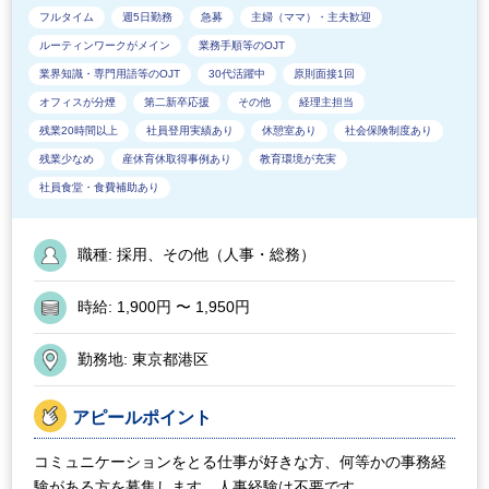
フルタイム
週5日勤務
急募
主婦（ママ）・主夫歓迎
ルーティンワークがメイン
業務手順等のOJT
業界知識・専門用語等のOJT
30代活躍中
原則面接1回
オフィスが分煙
第二新卒応援
その他
経理主担当
残業20時間以上
社員登用実績あり
休憩室あり
社会保険制度あり
残業少なめ
産休育休取得事例あり
教育環境が充実
社員食堂・食費補助あり
職種:
採用、その他（人事・総務）
時給:
1,900円 〜 1,950円
勤務地:
東京都港区
アピールポイント
コミュニケーションをとる仕事が好きな方、何等かの事務経
験がある方を募集します。人事経験は不要です。