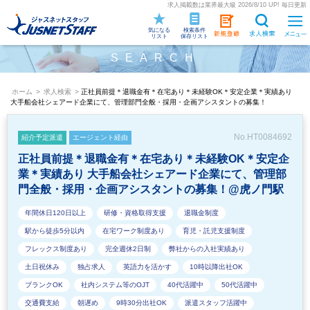
求人掲載数は業界最大級 2026/8/10 UP! 毎日更新
気になる
検索条件
リスト
保存リスト
SEARCH
ホーム
>
求人検索
>
正社員前提＊退職金有＊在宅あり＊未経験OK＊安定企業＊実績あり
大手船会社シェアード企業にて、管理部門全般・採用・企画アシスタントの募集！
No.HT0084692
紹介予定派遣
エージェント経由
正社員前提＊退職金有＊在宅あり＊未経験OK＊安定企
業＊実績あり 大手船会社シェアード企業にて、管理部
門全般・採用・企画アシスタントの募集！@虎ノ門駅
年間休日120日以上
研修・資格取得支援
退職金制度
駅から徒歩5分以内
在宅ワーク制度あり
育児・託児支援制度
フレックス制度あり
完全週休2日制
弊社からの入社実績あり
土日祝休み
独占求人
英語力を活かす
10時以降出社OK
ブランクOK
社内システム等のOJT
40代活躍中
50代活躍中
交通費支給
朝遅め
9時30分出社OK
派遣スタッフ活躍中