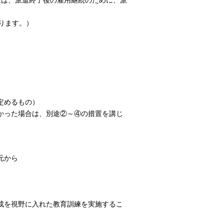
には、派遣終了後の雇用継続のために、派
ります。）
定めるもの）
かった場合は、別途②～④の措置を講じ
元から
成を視野に入れた教育訓練を実施するこ