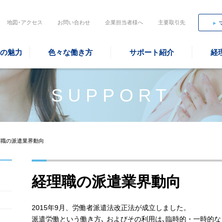
地図･アクセス
お問い合わせ
企業担当者様へ
主要取引先
の魅力
色々な働き方
サポート紹介
経
SUPPORT
理職の派遣業界動向
経理職の派遣業界動向
2015年9月、労働者派遣法改正法が成立しました。
派遣労働という働き方､ およびその利用は､臨時的・一時的