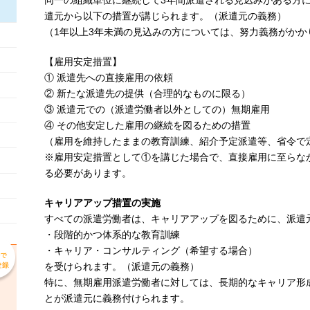
同一の組織単位に継続して3年間派遣される見込みがある方
遣元から以下の措置が講じられます。（派遣元の義務）
（1年以上3年未満の見込みの方については、努力義務がかか
【雇用安定措置】
① 派遣先への直接雇用の依頼
② 新たな派遣先の提供（合理的なものに限る）
③ 派遣元での（派遣労働者以外としての）無期雇用
④ その他安定した雇用の継続を図るための措置
（雇用を維持したままの教育訓練、紹介予定派遣等、省令で
※雇用安定措置として①を講じた場合で、直接雇用に至らな
る必要があります。
キャリアアップ措置の実施
すべての派遣労働者は、キャリアアップを図るために、派遣
・段階的かつ体系的な教育訓練
・キャリア・コンサルティング（希望する場合）
を受けられます。（派遣元の義務）
特に、無期雇用派遣労働者に対しては、長期的なキャリア形
とが派遣元に義務付けられます。