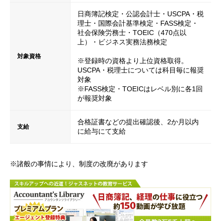
日商簿記検定・公認会計士・USCPA・税
理士・国際会計基準検定・FASS検定・
社会保険労務士・TOEIC（470点以
上）・ビジネス実務法務検定
対象資格
※登録時の資格より上位資格取得。
USCPA・税理士については科目毎に報奨
対象
※FASS検定・TOEICはレベル別に各1回
が報奨対象
合格証書などの提出確認後、2か月以内
支給
に給与にて支給
※諸般の事情により、制度の改廃があります