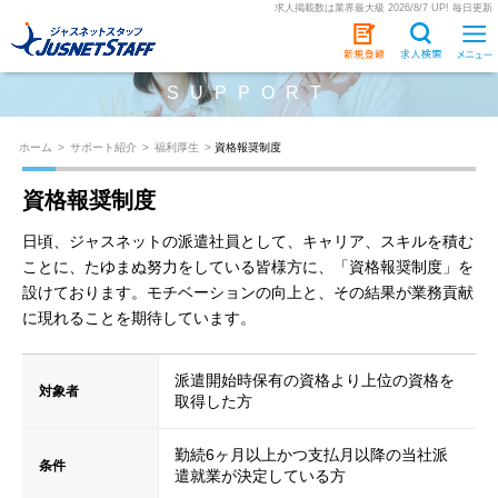
求人掲載数は業界最大級 2026/8/7 UP! 毎日更新
SUPPORT
ホーム
>
サポート紹介
>
福利厚生
>
資格報奨制度
資格報奨制度
日頃、ジャスネットの派遣社員として、キャリア、スキルを積む
ことに、たゆまぬ努力をしている皆様方に、「資格報奨制度」を
設けております。モチベーションの向上と、その結果が業務貢献
に現れることを期待しています。
派遣開始時保有の資格より上位の資格を
対象者
取得した方
勤続6ヶ月以上かつ支払月以降の当社派
条件
遣就業が決定している方