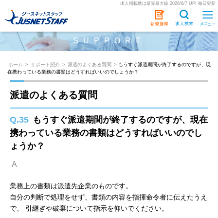
求人掲載数は業界最大級 2026/8/7 UP! 毎日更新
SUPPORT
ホーム
>
サポート紹介
>
派遣のよくある質問
>
もうすぐ派遣期間が終了するのですが、現
在携わっている業務の書類はどうすればいいのでしょうか？
派遣のよくある質問
Q.35
もうすぐ派遣期間が終了するのですが、現在
携わっている業務の書類はどうすればいいのでし
ょうか？
A
業務上の書類は派遣先企業のものです。
自分の判断で処理をせず、書類の内容を指揮命令者に伝えたうえ
で、 引継ぎや破棄について指示を仰いでください。