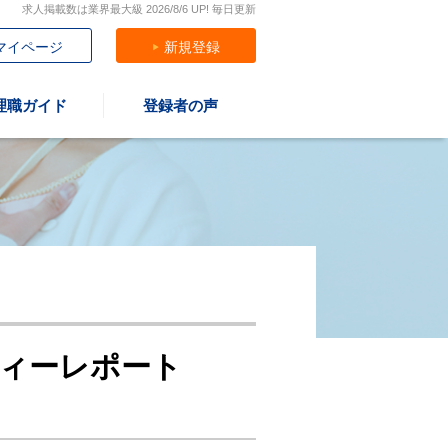
求人掲載数は業界最大級 2026/8/6 UP! 毎日更新
マイページ
新規登録
理職ガイド
登録者の声
ティーレポート