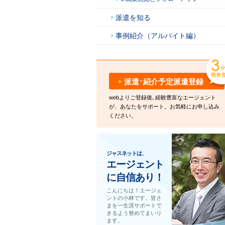
派遣を知る
事例紹介（アルバイト編）
派遣･紹介予定派遣登録
webよりご登録後､経験豊富なエージェント
が、あなたをサポート。お気軽にお申し込み
ください。
ジャスネットは、
エージェント
に自信あり！
こんにちは！エージェ
ントの小林です。皆さ
まを一生涯サポートで
きるよう努めてまいり
ます。