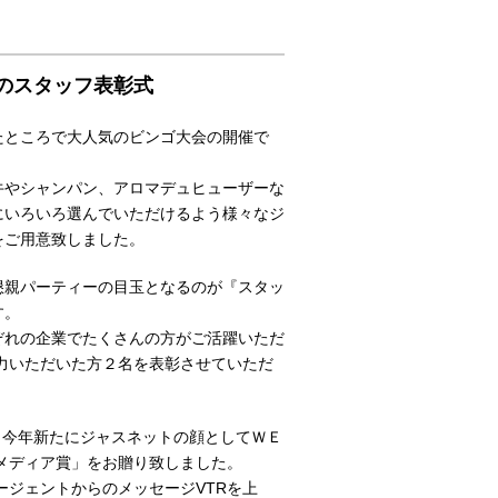
のスタッフ表彰式
たところで大人気のビンゴ大会の開催で
牛やシャンパン、アロマデュヒューザーな
にいろいろ選んでいただけるよう様々なジ
をご用意致しました。
懇親パーティーの目玉となるのが『スタッ
す。
ぞれの企業でたくさんの方がご活躍いただ
力いただいた方２名を表彰させていただ
、今年新たにジャスネットの顔としてＷＥ
メディア賞」をお贈り致しました。
ジェントからのメッセージVTRを上