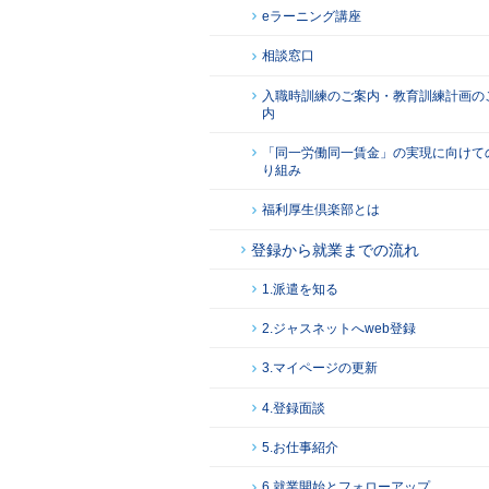
eラーニング講座
相談窓口
入職時訓練のご案内・教育訓練計画の
内
「同一労働同一賃金」の実現に向けて
り組み
福利厚生倶楽部とは
登録から就業までの流れ
1.派遣を知る
2.ジャスネットへweb登録
3.マイページの更新
4.登録面談
5.お仕事紹介
6.就業開始とフォローアップ