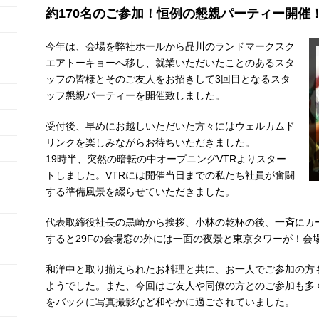
約170名のご参加！恒例の懇親パーティー開催
今年は、会場を弊社ホールから品川のランドマークスク
エアトーキョーへ移し、就業いただいたことのあるスタ
ッフの皆様とそのご友人をお招きして3回目となるスタ
ッフ懇親パーティーを開催致しました。
受付後、早めにお越しいただいた方々にはウェルカムド
リンクを楽しみながらお待ちいただきました。
19時半、突然の暗転の中オープニングVTRよりスター
トしました。VTRには開催当日までの私たち社員が奮闘
する準備風景を綴らせていただきました。
代表取締役社長の黒崎から挨拶、小林の乾杯の後、一斉にカ
すると29Fの会場窓の外には一面の夜景と東京タワーが！会
和洋中と取り揃えられたお料理と共に、お一人でご参加の方
ようでした。また、今回はご友人や同僚の方とのご参加も多
をバックに写真撮影など和やかに過ごされていました。