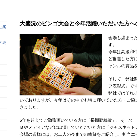
大盛況のビンゴ大会と今年活躍いただいた方へ
ご案
会場も温まっ
の取
す。
今年は高級和
ど当選した方
ャンルの賞品
そして、弊社
フ表彰式』で
弊社ではそれ
いておりますが、今年はその中でも特に輝いていた方・ご協
きました。
5年を超えてご勤務頂いている方に「長期勤続賞」、そして
Ｂやメディアなどに出演していただいた方に「ジャスネット
会場の皆様には、お二人の今までの軌跡をご紹介し、担当エー