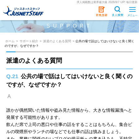
求人掲載数は業界最大級 2026/8/7 UP! 毎日更新
SUPPORT
ホーム
>
サポート紹介
>
派遣のよくある質問
>
公共の場で話はしてはいけないと良く聞く
のですが、なぜですか？
派遣のよくある質問
Q.21
公共の場で話はしてはいけないと良く聞くの
ですが、なぜですか？
A
誰かが偶然聞いた情報や盗み見た情報から、大きな情報漏洩へと
発展する可能性があります。
飲んだ席で上司の悪口や仕事の話をすることはもちろん、集合ビ
ルの喫煙所やランチの場などでも仕事の話は慎みましょう。
また、業務に関係のないブログや掲示板への書き込みも、不特定