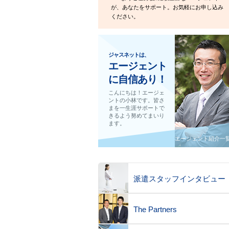
が、あなたをサポート。お気軽にお申し込み
ください。
ジャスネットは、
エージェント
に自信あり！
こんにちは！エージェ
ントの小林です。皆さ
まを一生涯サポートで
きるよう努めてまいり
ます。
エージェント紹介一
派遣スタッフインタビュー
The Partners