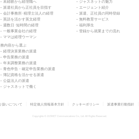
未経験から経理職へ
ジャスネットの魅力
派遣社員から正社員を目指す
エージェント紹介
会計事務所･税理士法人の経理
派遣、正社員の同時登録
英語を活かす英文経理
無料教育サービス
週数日･短時間の経理
福利厚生
一般事業会社の経理
登録から就業までの流れ
ママは経理ウーマン
業務内容から選ぶ
経理決算業務の派遣
申告業務の派遣
年末調整業務の派遣
青色申告・確定申告業務の派遣
簿記資格を活かせる派遣
公益法人の派遣
ジャスネットで働く
り扱いについて
特定個人情報基本方針
クッキーポリシー
派遣事業行動指針
Copyrights © JUSNET Communications Co., Ltd. All Rights Reserved.