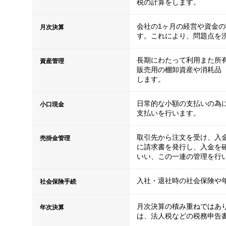
税の計算をします。
会社の1ヶ月の経営や資金
月次決算
す。これにより、問題点を
長期にわたって利用また所
資産管理
販売用の棚卸資産や消耗品
します。
日常的な小額の支払いの為
小口現金
支払いを行います。
取引先から注文を受け、入
売掛金管理
に請求書を発行し、入金を
いい、この一連の管理を行
入社・退社時の社会保険や
社会保険手続
月次決算の積み重ねではあ
年次決算
は、法人税などの税務申告