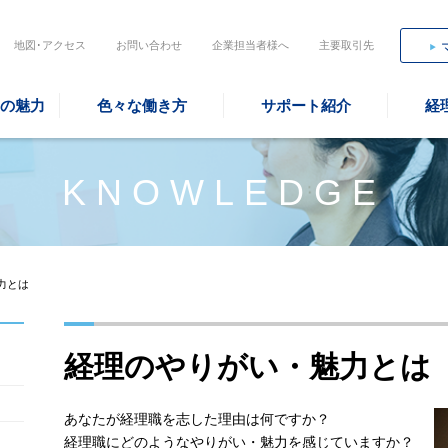
地図･アクセス
お問い合わせ
企業担当者様へ
主要取引先
の魅力
色々な働き方
サポート紹介
経
KNOWLEDGE
力とは
経理のやりがい・魅力とは
あなたが経理職を志した理由は何ですか？
経理職にどのようなやりがい・魅力を感じていますか？