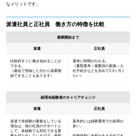
なメリットです。
派遣社員と正社員 働き方の特徴を比較
就業開始まで
派遣
正社員
比較的すぐに働き始めることが
選考に時間がかかる。
できる。
（書類選考～複数回の面接～入
（最短で登録した日から就業開
社手続きなどを含めて2,3ヶ月く
始できることもあります）
らい）
経理未経験者のキャリアチェンジ
派遣
正社員
派遣で未経験の募集をしている
基本的には経験重視での採用が
場合は、他の社員のサポートと
多い。
して、未経験でも対応できる業
務を切り出しているので、最初
組織体制に余裕がある会社であ