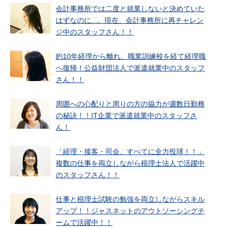
会計事務所では二度と就業しないと決めていた
はずなのに...。現在、会計事務所に再チャレン
ジ中のスタッフさん！！
約10年経理から離れ、職業訓練校を経て経理職
へ復帰！公益財団法人で派遣就業中のスタッフ
さん！！
周囲への心配りと周りの方の協力が週数日勤務
の秘訣！！IT企業で派遣就業中のスタッフさ
ん！
「経理・接客・司会、すべてに全力投球！！」
複数の仕事を両立しながら税理士法人で活躍中
のスタッフさん！！
仕事と税理士試験の勉強を両立しながらスキル
アップ！！ジャスネットのアウトソーシングチ
ームで活躍中！！