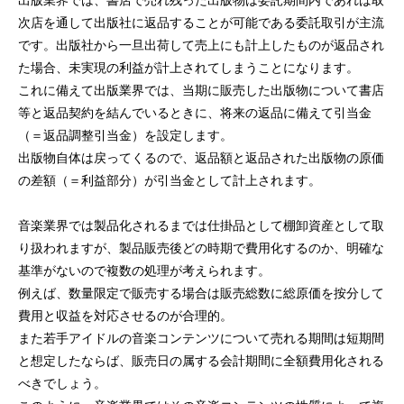
次店を通して出版社に返品することが可能である委託取引が主流
です。出版社から一旦出荷して売上にも計上したものが返品され
た場合、未実現の利益が計上されてしまうことになります。
これに備えて出版業界では、当期に販売した出版物について書店
等と返品契約を結んでいるときに、将来の返品に備えて引当金
（＝返品調整引当金）を設定します。
出版物自体は戻ってくるので、返品額と返品された出版物の原価
の差額（＝利益部分）が引当金として計上されます。
音楽業界では製品化されるまでは仕掛品として棚卸資産として取
り扱われますが、製品販売後どの時期で費用化するのか、明確な
基準がないので複数の処理が考えられます。
例えば、数量限定で販売する場合は販売総数に総原価を按分して
費用と収益を対応させるのが合理的。
また若手アイドルの音楽コンテンツについて売れる期間は短期間
と想定したならば、販売日の属する会計期間に全額費用化される
べきでしょう。