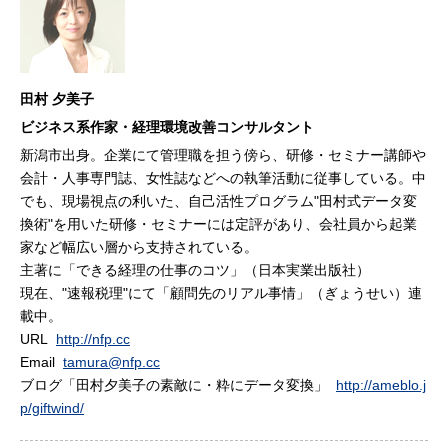
田村 夕美子
ビジネス系作家・経理環境改善コンサルタント
新潟市出身。企業にて管理職を担う傍ら、研修・セミナー講師や
会計・人事専門誌、女性誌などへの執筆活動に従事している。中
でも、現場視点の利いた、自己活性プログラム"田村式データ変
換術"を用いた研修・セミナーには定評があり、会社員から起業
家など幅広い層から支持されている。
主著に「できる経理の仕事のコツ」（日本実業出版社）
現在、"速報税理"にて「顧問先のリアル事情」（ぎょうせい）連
載中。
URL
http://nfp.cc
Email
tamura@nfp.cc
ブログ「田村夕美子の素敵に・粋にデータ変換」
http://ameblo.j
p/giftwind/