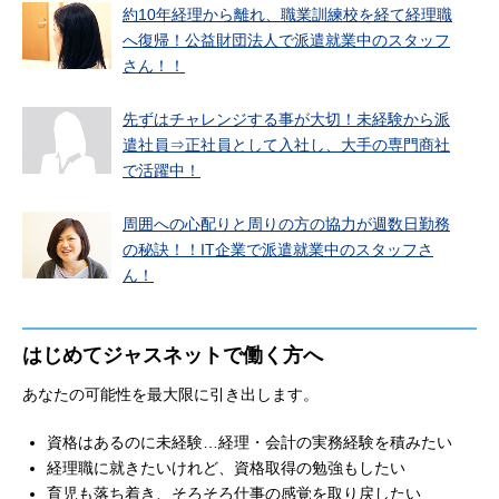
約10年経理から離れ、職業訓練校を経て経理職
へ復帰！公益財団法人で派遣就業中のスタッフ
さん！！
先ずはチャレンジする事が大切！未経験から派
遣社員⇒正社員として入社し、大手の専門商社
で活躍中！
周囲への心配りと周りの方の協力が週数日勤務
の秘訣！！IT企業で派遣就業中のスタッフさ
ん！
はじめてジャスネットで働く方へ
あなたの可能性を最大限に引き出します。
資格はあるのに未経験…経理・会計の実務経験を積みたい
経理職に就きたいけれど、資格取得の勉強もしたい
育児も落ち着き、そろそろ仕事の感覚を取り戻したい