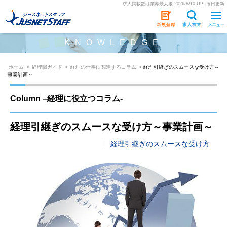
求人掲載数は業界最大級 2026/8/10 UP! 毎日更新
KNOWLEDGE
ホーム
>
経理職ガイド
>
経理の仕事に関連するコラム
>
経理引継ぎのスムースな受け方～
事業計画～
Column –経理に役立つコラム-
経理引継ぎのスムースな受け方～事業計画～
経理引継ぎのスムースな受け方